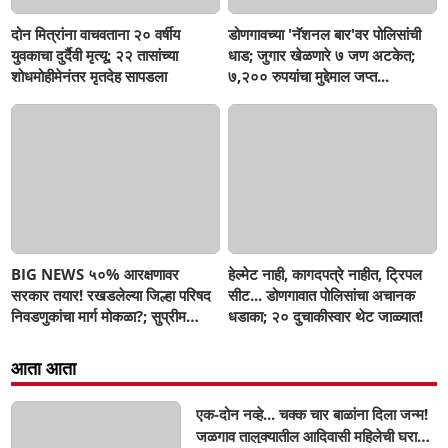
दोन मित्रांना वाचवताना २० वर्षीय
डोणगावच्या 'नॅशनल बार'वर पोलिसांची
युवकाचा दुर्दैवी मृत्यू; २२ तासांच्या
धाड; जुगार खेळणारे ७ जण अटकेत;
शोधमोहीमेनंतर मृतदेह सापडला
७,२०० रुपयांचा मुद्देमाल जप्त...
BIG NEWS ५०% आरक्षणावर
हेल्मेट नाही, कागदपत्रे नाहीत, ट्रिपल
सरकार तयार! रखडलेल्या जिल्हा परिषद
सीट... डोणगावात पोलिसांचा अचानक
निवडणुकांचा मार्ग मोकळा?; सुप्रीम
धडाका; २० दुचाकीस्वार थेट जाळ्यात!
कोर्टात मोठे संकेत, SIR नंतरच बिगुल
आता आता
एक-दोन नव्हे... चक्क चार बाळांना दिला जन्म!
जळगाव तालुक्यातील आदिवासी महिलेची घरातच