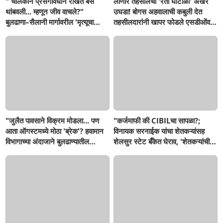
" चालकाने प्रसंगावधान राखत बस
लोणार तहसीलचा 'रेती घोटाळा' अखेर
थांबवली... म्हणून जीव वाचले?"
उघडा! बोगस अहवालाची कबुली देत
बुलढाणा–सैलानी मार्गावरील 'मृत्यूचा
तहसीलदारांनी खापर फोडले एसडीओंवर;
खड्डा' पाहून एसटी चालकही हादरला;
'बुलडाणा लाइव्ह'च्या दणक्यानंतर दोन
जीव मुठीत घेऊन प्रवास, आता अपघात
लाखांचा दंड वसूल, आता दोषी
झाल्यावरच प्रशासन जागे होणार का?
अधिकाऱ्यांवर कारवाई होणार का?
"जुलैत पावसाने विक्रम मोडला... पण
"कर्जमाफी की CIBILचा सापळा?;
आता ऑगस्टमध्ये मोठा 'ब्रेक'? हवामान
विनायक सरनाईक यांचा शेतकऱ्यांसह
विभागाच्या अंदाजाने बुलढाण्यातील
शेलसुर स्टेट बँकेत घेराव, 'शेतकऱ्यांची
शेतकऱ्यांची वाढली धाकधूक!"
फसवणूक थांबवा, अन्यथा तीव्र
आंदोलनाच इशारा!"