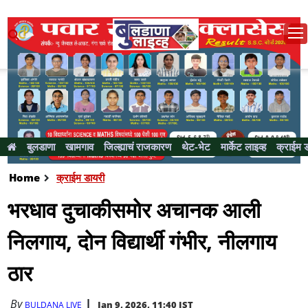
बुलडाणा
खामगाव
जिल्ह्याचं राजकारण
थेट-भेट
मार्केट लाइव्ह
क्राईम 
Home
क्राईम डायरी
भरधाव दुचाकीसमोर अचानक आली
निलगाय, दोन विद्यार्थी गंभीर, नीलगाय
ठार
By
Jan 9, 2026, 11:40 IST
BULDANA LIVE