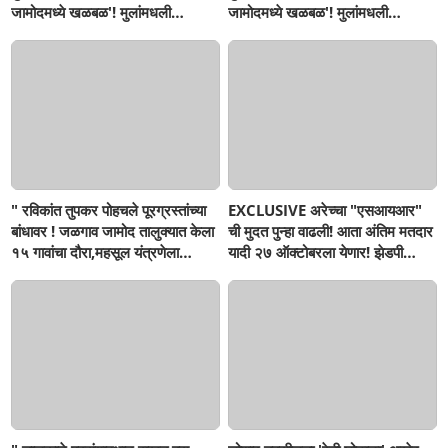
जामोदमध्ये खळबळ'! मुलांमधली
जामोदमध्ये खळबळ'! मुलांमधली
सहनशीलता संपली काय?
सहनशीलता संपली काय?
" रविकांत तुपकर पोहचले पूरग्रस्तांच्या
EXCLUSIVE अरेच्चा "एसआयआर"
बांधावर ! जळगाव जामोद तालुक्यात केला
ची मुदत पुन्हा वाढली! आता अंतिम मतदार
१५ गावांचा दौरा,महसूल यंत्रणेला
यादी २७ ऑक्टोबरला येणार! झेडपी
खडसावले; 'नुकसान कमी दाखवण्याचे
निवडणुका पुन्हा लांबणार...!
आदेश कुणाचे?