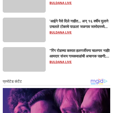
प्रसूती; आता झाली ७ लेकरांची माय ! वैद्यकीय
BULDANA LIVE
क्षेत्रही चक्रावले
'आईने पैसे दिले नाहीत... अन् १६ वर्षीय मुलाने
उचलले टोकाचे पाऊल! जळगाव जामोदमध्ये
खळबळ'! मुलांमधली सहनशीलता संपली काय?
BULDANA LIVE
"रिंग रोडच्या कामात हलगर्जीपणा चालणार नाही!
आमदार संजय गायकवाडांची अचानक पाहणी;
कंत्राटदारांना कडक इशारा, गुणवत्तेशी तडजोड
BULDANA LIVE
केली तर होणार कारवाई"