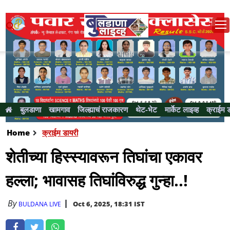
बुलडाणा
खामगाव
जिल्ह्याचं राजकारण
थेट-भेट
मार्केट लाइव्ह
क्राईम 
Home
क्राईम डायरी
शेतीच्या हिस्स्यावरून तिघांचा एकावर
हल्ला; भावासह तिघांविरुद्ध गुन्हा..!
By
Oct 6, 2025, 18:31 IST
BULDANA LIVE