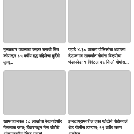
मुसळधार पावसाचा कहर! घराची भिंत
पहाटे ४.३० वाजता पोलिसांचा धडाका!
कोसळून ८५ वर्षीय वृद्ध महिलेचा दुर्दैवी
देऊळगाव साकर्षात गोमांस विक्रीचा
मृत्यू...
भंडाफोड; १ क्विंटल २६ किलो गोमांस
जप्त, दोघे गजाआड
खामगावजवळ ८८ लाखांचा बेकायदेशीर
इन्स्टाग्रामवरील एका फोटोने पोहोचवलं
गॅससाठा जप्त; टँकरमधून गॅस चोरीचे
थेट पोलीस ठाण्यात; १९ वर्षीय तरुण
आंतरराज्यीय रॅकेट उघड!
अटकेत..