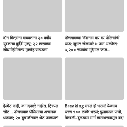
दोन मित्रांना वाचवताना २० वर्षीय
डोणगावच्या 'नॅशनल बार'वर पोलिसांची
युवकाचा दुर्दैवी मृत्यू; २२ तासांच्या
धाड; जुगार खेळणारे ७ जण अटकेत;
शोधमोहीमेनंतर मृतदेह सापडला
७,२०० रुपयांचा मुद्देमाल जप्त...
हेल्मेट नाही, कागदपत्रे नाहीत, ट्रिपल
Breaking भरलं हो भरलं! येळगाव
सीट... डोणगावात पोलिसांचा अचानक
धरण १०० टक्के भरलं; पुलावरून पाणी,
धडाका; २० दुचाकीस्वार थेट जाळ्यात!
चिखली–बुलडाणा मार्ग तासाभरापासून बंद!