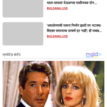
घाला घातला! देऊळगाव माळीजवळ दोन
चिमुकल्यांचा बुडून दुर्दैवी मृत्यू; कोराडी प्रकल्प
BULDANA LIVE
परिसरात शोककळा
‘आपलेपणाची भावना निर्माण झाली तर भटक्या-
विमुक्त समाजाचा उत्कर्ष दूर नाही’; ही जबाबदारी
केवळ सरकारची नाही,आपल्या सर्वांची !
BULDANA LIVE
सरसंघचालक मोहनजी भागवत यांचे प्रतिपादन!