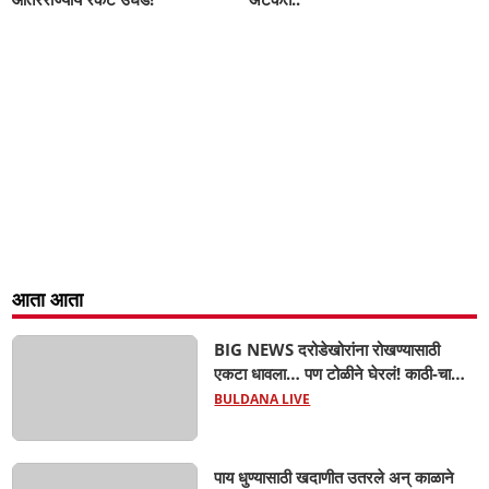
आता आता
BIG NEWS दरोडेखोरांना रोखण्यासाठी
एकटा धावला… पण टोळीने घेरलं! काठी-चाकूचे
सपासप वार; ५२ वर्षीय शेतकऱ्याचा दुर्दैवी अंत!
BULDANA LIVE
पाय धुण्यासाठी खदाणीत उतरले अन् काळाने