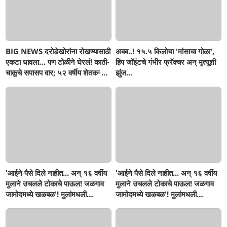
BIG NEWS दरोडेखोरांना रोखण्यासाठी
अबब..! १५.५ किलोचा 'मांसाचा गोळा',
एकटा धावला… पण टोळीने घेरलं! काठी-
हिप जॉइंटचे गंभीर फ्रॅक्चर अन् मृत्यूशी
चाकूचे सपासप वार; ५२ वर्षीय शेतकऱ्याचा
झुंज...
दुर्दैवी अंत!
'आईने पैसे दिले नाहीत... अन् १६ वर्षीय
'आईने पैसे दिले नाहीत... अन् १६ वर्षीय
मुलाने उचलले टोकाचे पाऊल! जळगाव
मुलाने उचलले टोकाचे पाऊल! जळगाव
जामोदमध्ये खळबळ'! मुलांमधली
जामोदमध्ये खळबळ'! मुलांमधली
सहनशीलता संपली काय?
सहनशीलता संपली काय?