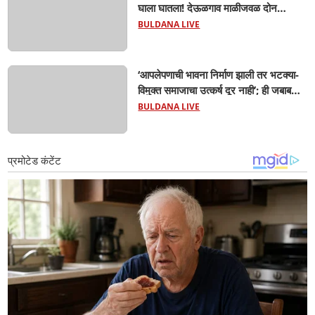
घाला घातला! देऊळगाव माळीजवळ दोन
चिमुकल्यांचा बुडून दुर्दैवी मृत्यू; कोराडी प्रकल्प
BULDANA LIVE
परिसरात शोककळा
‘आपलेपणाची भावना निर्माण झाली तर भटक्या-
विमुक्त समाजाचा उत्कर्ष दूर नाही’; ही जबाबदारी
केवळ सरकारची नाही,आपल्या सर्वांची !
BULDANA LIVE
सरसंघचालक मोहनजी भागवत यांचे प्रतिपादन!