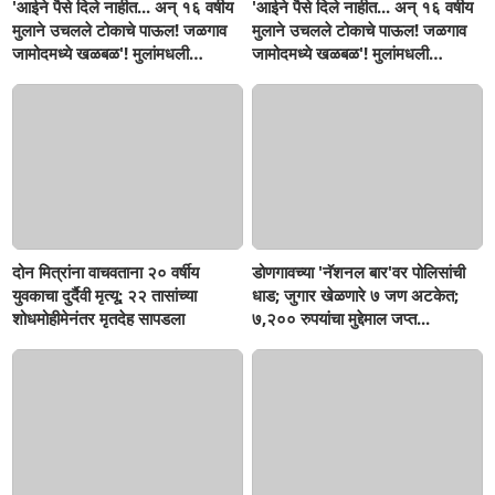
'आईने पैसे दिले नाहीत... अन् १६ वर्षीय
'आईने पैसे दिले नाहीत... अन् १६ वर्षीय
मुलाने उचलले टोकाचे पाऊल! जळगाव
मुलाने उचलले टोकाचे पाऊल! जळगाव
जामोदमध्ये खळबळ'! मुलांमधली
जामोदमध्ये खळबळ'! मुलांमधली
सहनशीलता संपली काय?
सहनशीलता संपली काय?
दोन मित्रांना वाचवताना २० वर्षीय
डोणगावच्या 'नॅशनल बार'वर पोलिसांची
युवकाचा दुर्दैवी मृत्यू; २२ तासांच्या
धाड; जुगार खेळणारे ७ जण अटकेत;
शोधमोहीमेनंतर मृतदेह सापडला
७,२०० रुपयांचा मुद्देमाल जप्त...