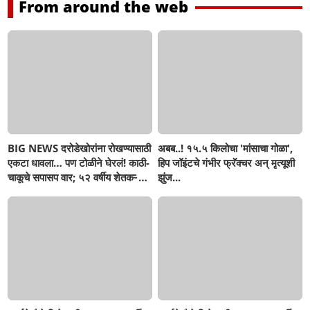
From around the web
BIG NEWS दरोडेखोरांना रोखण्यासाठी
अबब..! १५.५ किलोचा 'मांसाचा गोळा',
एकटा धावला… पण टोळीने घेरलं! काठी-
हिप जॉइंटचे गंभीर फ्रॅक्चर अन् मृत्यूशी
चाकूचे सपासप वार; ५२ वर्षीय शेतकऱ्याचा
झुंज...
दुर्दैवी अंत!