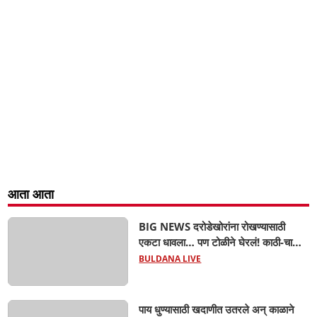
आता आता
BIG NEWS दरोडेखोरांना रोखण्यासाठी
एकटा धावला… पण टोळीने घेरलं! काठी-चाकूचे
सपासप वार; ५२ वर्षीय शेतकऱ्याचा दुर्दैवी अंत!
BULDANA LIVE
पाय धुण्यासाठी खदाणीत उतरले अन् काळाने