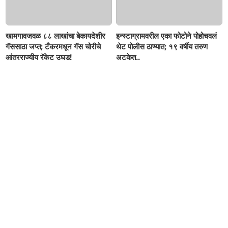
खामगावजवळ ८८ लाखांचा बेकायदेशीर
इन्स्टाग्रामवरील एका फोटोने पोहोचवलं
गॅससाठा जप्त; टँकरमधून गॅस चोरीचे
थेट पोलीस ठाण्यात; १९ वर्षीय तरुण
आंतरराज्यीय रॅकेट उघड!
अटकेत..