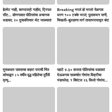
हेल्मेट नाही, कागदपत्रे नाहीत, ट्रिपल
Breaking भरलं हो भरलं! येळगाव
सीट... डोणगावात पोलिसांचा अचानक
धरण १०० टक्के भरलं; पुलावरून पाणी,
धडाका; २० दुचाकीस्वार थेट जाळ्यात!
चिखली–बुलडाणा मार्ग तासाभरापासून बंद!
मुसळधार पावसाचा कहर! घराची भिंत
पहाटे ४.३० वाजता पोलिसांचा धडाका!
कोसळून ८५ वर्षीय वृद्ध महिलेचा दुर्दैवी
देऊळगाव साकर्षात गोमांस विक्रीचा
मृत्यू...
भंडाफोड; १ क्विंटल २६ किलो गोमांस
जप्त, दोघे गजाआड