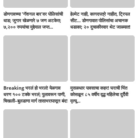
डोणगावच्या 'नॅशनल बार'वर पोलिसांची
हेल्मेट नाही, कागदपत्रे नाहीत, ट्रिपल
धाड; जुगार खेळणारे ७ जण अटकेत;
सीट... डोणगावात पोलिसांचा अचानक
७,२०० रुपयांचा मुद्देमाल जप्त...
धडाका; २० दुचाकीस्वार थेट जाळ्यात!
Breaking भरलं हो भरलं! येळगाव
मुसळधार पावसाचा कहर! घराची भिंत
धरण १०० टक्के भरलं; पुलावरून पाणी,
कोसळून ८५ वर्षीय वृद्ध महिलेचा दुर्दैवी
चिखली–बुलडाणा मार्ग तासाभरापासून बंद!
मृत्यू...