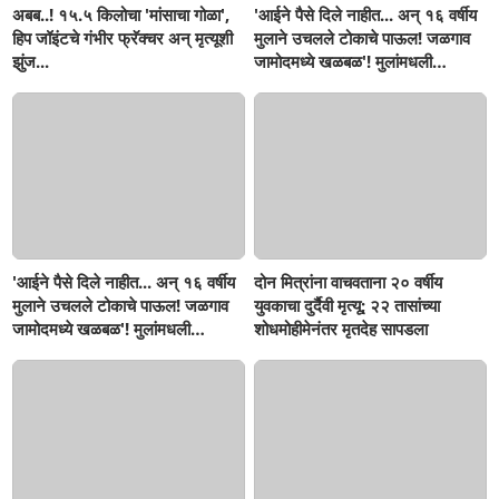
अबब..! १५.५ किलोचा 'मांसाचा गोळा',
'आईने पैसे दिले नाहीत... अन् १६ वर्षीय
हिप जॉइंटचे गंभीर फ्रॅक्चर अन् मृत्यूशी
मुलाने उचलले टोकाचे पाऊल! जळगाव
झुंज...
जामोदमध्ये खळबळ'! मुलांमधली
सहनशीलता संपली काय?
'आईने पैसे दिले नाहीत... अन् १६ वर्षीय
दोन मित्रांना वाचवताना २० वर्षीय
मुलाने उचलले टोकाचे पाऊल! जळगाव
युवकाचा दुर्दैवी मृत्यू; २२ तासांच्या
जामोदमध्ये खळबळ'! मुलांमधली
शोधमोहीमेनंतर मृतदेह सापडला
सहनशीलता संपली काय?