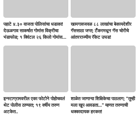
पहाटे ४.३० वाजता पोलिसांचा धडाका!
खामगावजवळ ८८ लाखांचा बेकायदेशीर
देऊळगाव साकर्षात गोमांस विक्रीचा
गॅससाठा जप्त; टँकरमधून गॅस चोरीचे
भंडाफोड; १ क्विंटल २६ किलो गोमांस
आंतरराज्यीय रॅकेट उघड!
जप्त, दोघे गजाआड
इन्स्टाग्रामवरील एका फोटोने पोहोचवलं
शाळेत जाणाऱ्या शिक्षिकेचा पाठलाग; "तुम्ही
थेट पोलीस ठाण्यात; १९ वर्षीय तरुण
मला खूप आवडता..." म्हणत तरुणाची
अटकेत..
धक्कादायक हरकत!