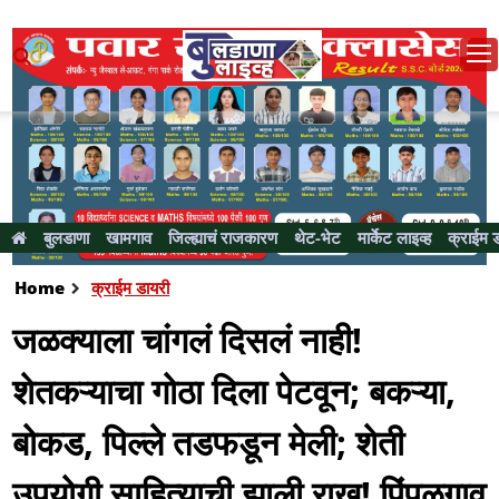
बुलडाणा
खामगाव
जिल्ह्याचं राजकारण
थेट-भेट
मार्केट लाइव्ह
क्राईम 
Home
क्राईम डायरी
जळक्याला चांगलं दिसलं नाही!
शेतकऱ्याचा गोठा दिला पेटवून; बकऱ्या,
बोकड, पिल्ले तडफडून मेली; शेती
उपयोगी साहित्याची झाली राख! पिंपळगाव