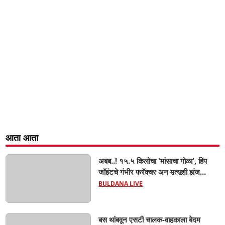
आता आता
अबब..! १५.५ किलोचा 'मांसाचा गोळा', हिप
जॉइंटचे गंभीर फ्रॅक्चर अन् मृत्यूशी झुंज...
BULDANA LIVE
बस थांबवून एसटी चालक-वाहकाला बेदम