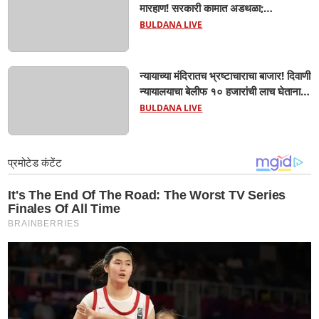
मारहाण! सरकारी कामात अडथळा;
प्रवाशांसमोर धिंगाणा घालणाऱ्या तिघांविरुद्ध
BULDANA LIVE
गुन्हा! 'हॉर्न का वाजवला?' या क्षुल्लक
कारणावरून संतापजनक प्रकार;
न्यायाच्या मंदिरातच भ्रष्टाचाराचा बाजार! दिवाणी
न्यायालयाचा बेलीफ १० हजारांची लाच घेताना
एसीबीच्या जाळ्यात; मेहकरात खळबळ!
BULDANA LIVE