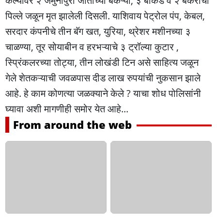
केल्यावर २ जमुनापुरी जातीच्या बकऱ्या, ३ बोकड व २ बकरीची
पिल्ले जळून मृत झालेली दिसली. याशिवाय पेट्रोल पंप, केबल,
सरदार कंपनीचे तीन बॅग खत, युरिया, थ्रेशर मशीनच्या ३
चाळण्या, तूर सोयाबीन व हरभऱ्याचे ३ ट्रॉल्या कुटार ,
स्प्रिंकलरच्या तोट्या, तीन लोखंडी टिन असे साहित्य जळून
गेले शेतकऱ्याची जवळपास दीड लाख रुपयांची नुकसान झाले
आहे. हे काम कोणत्या जळक्याने केले ? याचा शोध पोलिसांनी
घ्यावा अशी मागणीही समोर येत आहे...
From around the web