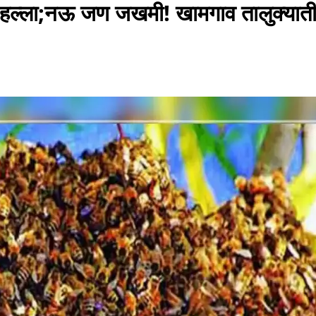
चा हल्ला;नऊ जण जखमी! खामगाव तालुक्यात