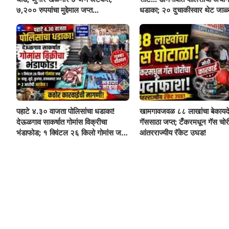
७,२०० रुपयांचा मुद्देमाल जप्त...
धडाका; २० दुचाकीस्वार थेट जाळ्
पहाटे ४.३० वाजता पोलिसांचा धडाका!
खामगावजवळ ८८ लाखांचा बेकायद
देऊळगाव साकर्षात गोमांस विक्रीचा
गॅससाठा जप्त; टँकरमधून गॅस चोर
भंडाफोड; १ क्विंटल २६ किलो गोमांस जप्त,
आंतरराज्यीय रॅकेट उघड!
दोघे गजाआड