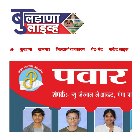
बुलडाणा
खामगाव
जिल्ह्याचं राजकारण
थेट-भेट
मार्केट लाइव्ह