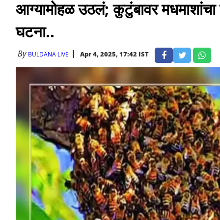
आग्यामोहळ उठलं; कुटुंबावर मधमाशां
घटना..
By
Apr 4, 2025, 17:42 IST
BULDANA LIVE