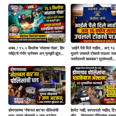
अबब..! १५.५ किलोचा 'मांसाचा गोळा', हिप
'आईने पैसे दिले नाहीत... अन् १६ व
जॉइंटचे गंभीर फ्रॅक्चर अन् मृत्यूशी झुंज...
मुलाने उचलले टोकाचे पाऊल! जळ
जामोदमध्ये खळबळ'! मुलांमधली
सहनशीलता संपली काय?
डोणगावच्या 'नॅशनल बार'वर पोलिसांची
हेल्मेट नाही, कागदपत्रे नाहीत, ट्
धाड; जुगार खेळणारे ७ जण अटकेत;
सीट... डोणगावात पोलिसांचा अचा