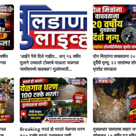
र्षीय
'आईने पैसे दिले नाहीत... अन् १६ वर्षीय
दोन मित्रांना वाचवताना २० 
गाव
मुलाने उचलले टोकाचे पाऊल! जळगाव
दुर्दैवी मृत्यू; २२ तासांच्या 
जामोदमध्ये खळबळ'! मुलांमधली
मृतदेह सापडला
सहनशीलता संपली काय?
रिपल
Breaking भरलं हो भरलं! येळगाव धरण
मुसळधार पावसाचा कहर! घर
नक
१०० टक्के भरलं; पुलावरून पाणी,
कोसळून ८५ वर्षीय वृद्ध महिलेच