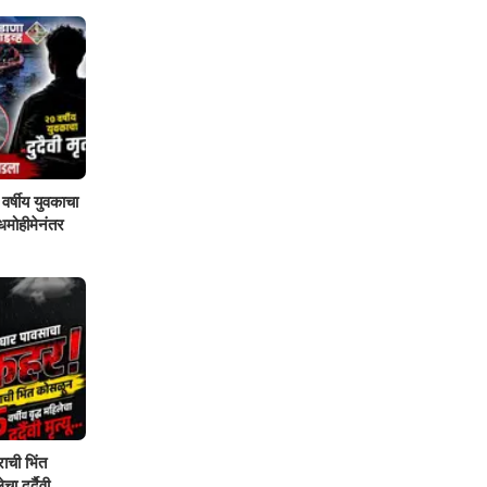
वर्षीय युवकाचा
शोधमोहीमेनंतर
ाची भिंत
ा दुर्दैवी