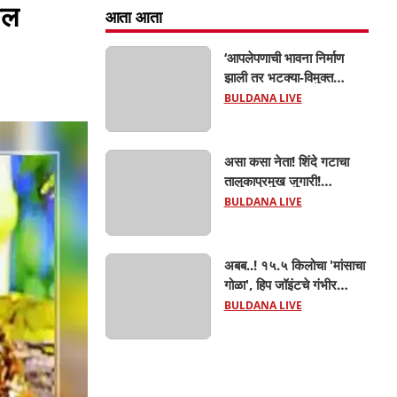
ील
आता आता
‘आपलेपणाची भावना निर्माण
झाली तर भटक्या-विमुक्त
समाजाचा उत्कर्ष दूर नाही’; ही
BULDANA LIVE
जबाबदारी केवळ सरकारची
नाही,आपल्या सर्वांची !
सरसंघचालक मोहनजी भागवत
असा कसा नेता! शिंदे गटाचा
यांचे प्रतिपादन!
तालुकाप्रमुख जुगारी!
खामगावात तालुकाप्रमुखांच्या
BULDANA LIVE
जुगार अड्ड्यावर डीवायएसपी
पथकाची धाड.. अंधारात पळून
गेला तालुकाप्रमुख; पण ६
अबब..! १५.५ किलोचा 'मांसाचा
जणांना साडेआठ लाखांच्या
गोळा', हिप जॉइंटचे गंभीर
मुद्देमालासह पकडले.....
फ्रॅक्चर अन् मृत्यूशी झुंज...
BULDANA LIVE