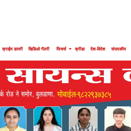
क्राईम डायरी
व्हिडिओ गॅलरी
फिचर्स
क्रीडा
देश-विदेश
संपादकीय