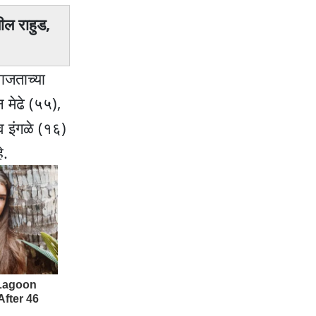
ील राहुड,
ाजताच्या
 मेढे (५५),
व इंगळे (१६)
े.