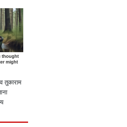
व तुकाराम
ताना
्य