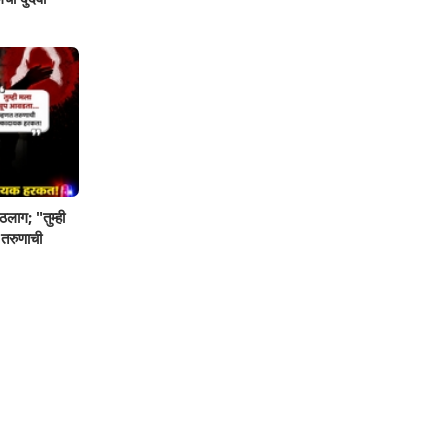
ठलाग; "तुम्ही
 तरुणाची