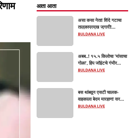
िणाम
आता आता
असा कसा नेता! शिंदे गटाचा
तालुकाप्रमुख जुगारी!
खामगावात तालुकाप्रमुखांच्या
BULDANA LIVE
जुगार अड्ड्यावर डीवायएसपी
पथकाची धाड.. अंधारात पळून
गेला तालुकाप्रमुख; पण ६
अबब..! १५.५ किलोचा 'मांसाचा
जणांना साडेआठ लाखांच्या
गोळा', हिप जॉइंटचे गंभीर
मुद्देमालासह पकडले.....
फ्रॅक्चर अन् मृत्यूशी झुंज...
BULDANA LIVE
बस थांबवून एसटी चालक-
वाहकाला बेदम मारहाण! सरकारी
कामात अडथळा; प्रवाशांसमोर
BULDANA LIVE
धिंगाणा घालणाऱ्या तिघांविरुद्ध
गुन्हा! 'हॉर्न का वाजवला?' या
क्षुल्लक कारणावरून संतापजनक
प्रकार;