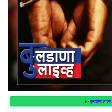
बुलडाणा लाइव्ह 