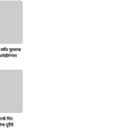
वर्षीय युवकाचा
शोधमोहीमेनंतर
ाची भिंत
ा दुर्दैवी