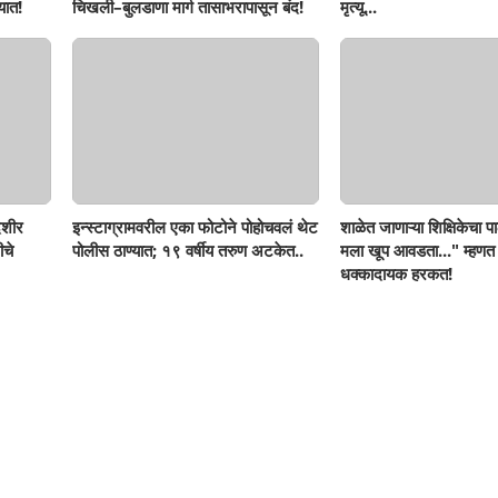
यात!
चिखली–बुलडाणा मार्ग तासाभरापासून बंद!
मृत्यू...
ेशीर
इन्स्टाग्रामवरील एका फोटोने पोहोचवलं थेट
शाळेत जाणाऱ्या शिक्षिकेचा पा
ीचे
पोलीस ठाण्यात; १९ वर्षीय तरुण अटकेत..
मला खूप आवडता..." म्हणत
धक्कादायक हरकत!