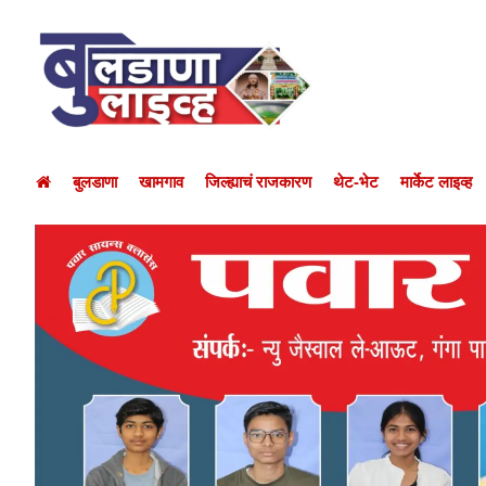
बुलडाणा
खामगाव
जिल्ह्याचं राजकारण
थेट-भेट
मार्केट लाइव्ह