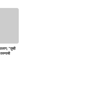
ठलाग; "तुम्ही
 तरुणाची