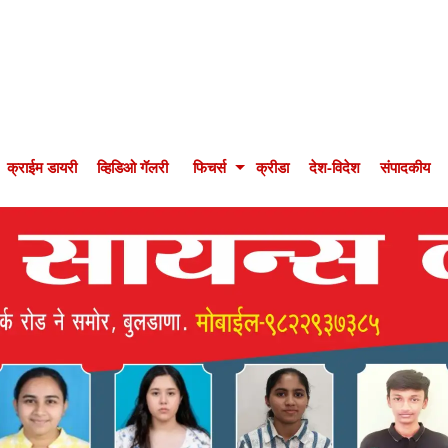
क्राईम डायरी
व्हिडिओ गॅलरी
फिचर्स
क्रीडा
देश-विदेश
संपादकीय