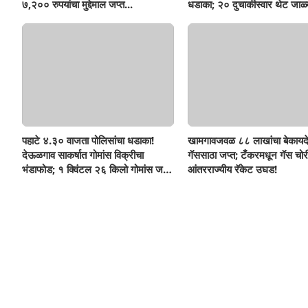
७,२०० रुपयांचा मुद्देमाल जप्त...
धडाका; २० दुचाकीस्वार थेट जाळ्
पहाटे ४.३० वाजता पोलिसांचा धडाका!
खामगावजवळ ८८ लाखांचा बेकायद
देऊळगाव साकर्षात गोमांस विक्रीचा
गॅससाठा जप्त; टँकरमधून गॅस चोर
भंडाफोड; १ क्विंटल २६ किलो गोमांस जप्त,
आंतरराज्यीय रॅकेट उघड!
दोघे गजाआड