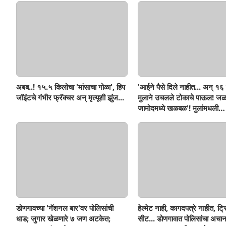
अबब..! १५.५ किलोचा 'मांसाचा गोळा', हिप
'आईने पैसे दिले नाहीत... अन् १६ व
जॉइंटचे गंभीर फ्रॅक्चर अन् मृत्यूशी झुंज...
मुलाने उचलले टोकाचे पाऊल! जळ
जामोदमध्ये खळबळ'! मुलांमधली
सहनशीलता संपली काय?
डोणगावच्या 'नॅशनल बार'वर पोलिसांची
हेल्मेट नाही, कागदपत्रे नाहीत, ट्
धाड; जुगार खेळणारे ७ जण अटकेत;
सीट... डोणगावात पोलिसांचा अचा