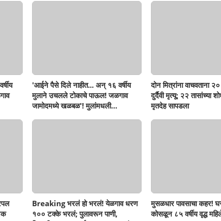
र्षीय
'आईने पैसे दिले नाहीत... अन् १६ वर्षीय
दोन मित्रांना वाचवताना २० 
गाव
मुलाने उचलले टोकाचे पाऊल! जळगाव
दुर्दैवी मृत्यू; २२ तासांच्या 
जामोदमध्ये खळबळ'! मुलांमधली
मृतदेह सापडला
सहनशीलता संपली काय?
रिपल
Breaking भरलं हो भरलं! येळगाव धरण
मुसळधार पावसाचा कहर! घर
नक
१०० टक्के भरलं; पुलावरून पाणी,
कोसळून ८५ वर्षीय वृद्ध महिलेच