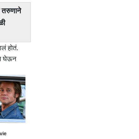
 तरुणाने
ळी
ं होतं.
ात घेऊन