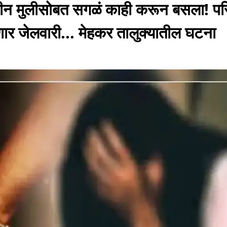
यीन मुलीसोबत सगळं काही करून बसला! पर
ार जेलवारी... मेहकर तालुक्यातील घटना