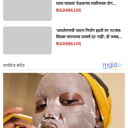
घाला घातला! देऊळगाव माळीजवळ दोन
चिमुकल्यांचा बुडून दुर्दैवी मृत्यू; कोराडी प्रकल्प
BULDANA LIVE
परिसरात शोककळा
‘आपलेपणाची भावना निर्माण झाली तर भटक्या-
विमुक्त समाजाचा उत्कर्ष दूर नाही’; ही जबाबदारी
केवळ सरकारची नाही,आपल्या सर्वांची !
BULDANA LIVE
सरसंघचालक मोहनजी भागवत यांचे प्रतिपादन!