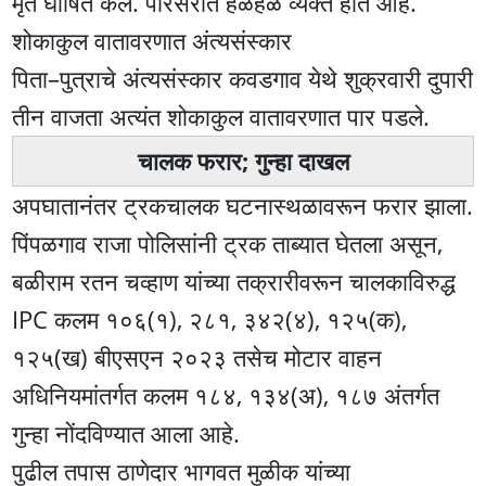
मृत घोषित केले. परिसरात हळहळ व्यक्त होत आहे.
शोकाकुल वातावरणात अंत्यसंस्कार
पिता–पुत्राचे अंत्यसंस्कार कवडगाव येथे शुक्रवारी दुपारी
तीन वाजता अत्यंत शोकाकुल वातावरणात पार पडले.
चालक फरार; गुन्हा दाखल
अपघातानंतर ट्रकचालक घटनास्थळावरून फरार झाला.
पिंपळगाव राजा पोलिसांनी ट्रक ताब्यात घेतला असून,
बळीराम रतन चव्हाण यांच्या तक्रारीवरून चालकाविरुद्ध
IPC कलम १०६(१), २८१, ३४२(४), १२५(क),
१२५(ख) बीएसएन २०२३ तसेच मोटार वाहन
अधिनियमांतर्गत कलम १८४, १३४(अ), १८७ अंतर्गत
गुन्हा नोंदविण्यात आला आहे.
पुढील तपास ठाणेदार भागवत मुळीक यांच्या