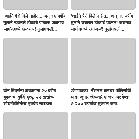
'आईने पैसे दिले नाहीत... अन् १६ वर्षीय
'आईने पैसे दिले नाहीत... अन् १६ वर्षीय
मुलाने उचलले टोकाचे पाऊल! जळगाव
मुलाने उचलले टोकाचे पाऊल! जळगाव
जामोदमध्ये खळबळ'! मुलांमधली
जामोदमध्ये खळबळ'! मुलांमधली
सहनशीलता संपली काय?
सहनशीलता संपली काय?
दोन मित्रांना वाचवताना २० वर्षीय
डोणगावच्या 'नॅशनल बार'वर पोलिसांची
युवकाचा दुर्दैवी मृत्यू; २२ तासांच्या
धाड; जुगार खेळणारे ७ जण अटकेत;
शोधमोहीमेनंतर मृतदेह सापडला
७,२०० रुपयांचा मुद्देमाल जप्त...