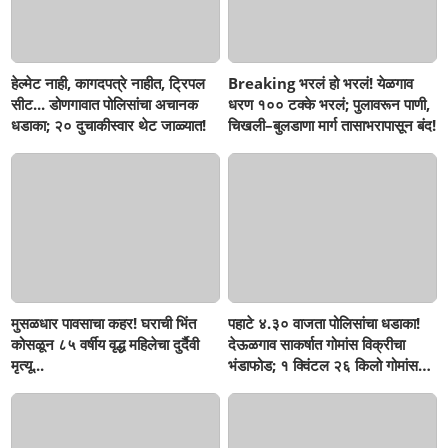
हेल्मेट नाही, कागदपत्रे नाहीत, ट्रिपल
Breaking भरलं हो भरलं! येळगाव
सीट... डोणगावात पोलिसांचा अचानक
धरण १०० टक्के भरलं; पुलावरून पाणी,
धडाका; २० दुचाकीस्वार थेट जाळ्यात!
चिखली–बुलडाणा मार्ग तासाभरापासून बंद!
मुसळधार पावसाचा कहर! घराची भिंत
पहाटे ४.३० वाजता पोलिसांचा धडाका!
कोसळून ८५ वर्षीय वृद्ध महिलेचा दुर्दैवी
देऊळगाव साकर्षात गोमांस विक्रीचा
मृत्यू...
भंडाफोड; १ क्विंटल २६ किलो गोमांस
जप्त, दोघे गजाआड