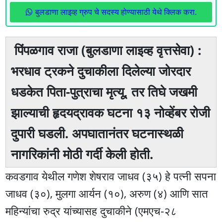
बुलडाणा लाइव्ह ग्रुप चे सदस्य होण्यासाठी येथे क्लिक करा.
पिंपळगाव राजा (बुलडाणा लाइव्ह वृत्तसेवा) :
भरधाव ट्रकने दुचाकीला दिलेल्या जोरदार
धडकेत पिता-पुत्राचा मृत्यू, तर तिघे जखमी
झाल्याची हृदयद्रावक घटना १३ नोव्हेंबर रोजी
दुपारी घडली. अपघातानंतर घटनास्थळी
नागरिकांनी मोठी गर्दी केली होती.
कवडगाव येथील गणेश शेषराव जाधव (३५) हे पत्नी सपना
जाधव (३०), मुलगा आर्यन (१०), अरुण (४) आणि सात
महिन्यांचा रुद्र यांच्यासह दुचाकीने (एमएच-२८