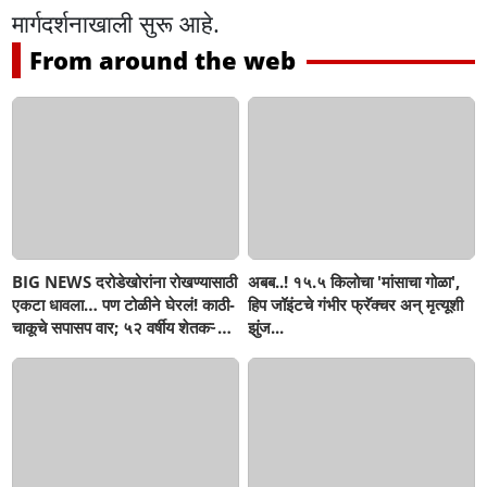
मार्गदर्शनाखाली सुरू आहे.
From around the web
BIG NEWS दरोडेखोरांना रोखण्यासाठी
अबब..! १५.५ किलोचा 'मांसाचा गोळा',
एकटा धावला… पण टोळीने घेरलं! काठी-
हिप जॉइंटचे गंभीर फ्रॅक्चर अन् मृत्यूशी
चाकूचे सपासप वार; ५२ वर्षीय शेतकऱ्याचा
झुंज...
दुर्दैवी अंत!