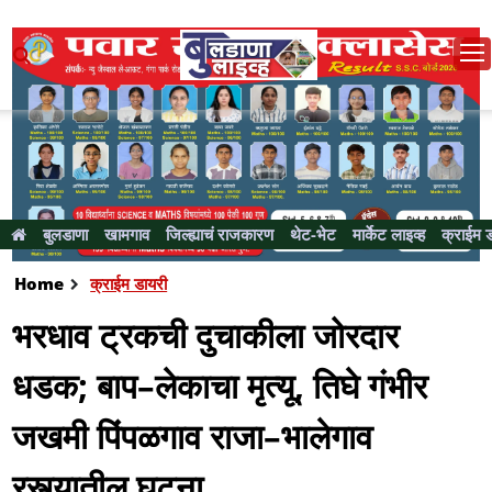
बुलडाणा
खामगाव
जिल्ह्याचं राजकारण
थेट-भेट
मार्केट लाइव्ह
क्राईम 
Home
क्राईम डायरी
भरधाव ट्रकची दुचाकीला जोरदार
धडक; बाप–लेकाचा मृत्यू, तिघे गंभीर
जखमी पिंपळगाव राजा–भालेगाव
रस्त्यातील घटना...