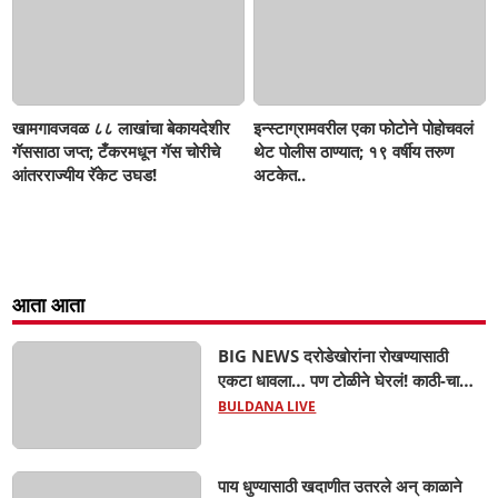
खामगावजवळ ८८ लाखांचा बेकायदेशीर
इन्स्टाग्रामवरील एका फोटोने पोहोचवलं
गॅससाठा जप्त; टँकरमधून गॅस चोरीचे
थेट पोलीस ठाण्यात; १९ वर्षीय तरुण
आंतरराज्यीय रॅकेट उघड!
अटकेत..
आता आता
BIG NEWS दरोडेखोरांना रोखण्यासाठी
एकटा धावला… पण टोळीने घेरलं! काठी-चाकूचे
सपासप वार; ५२ वर्षीय शेतकऱ्याचा दुर्दैवी अंत!
BULDANA LIVE
पाय धुण्यासाठी खदाणीत उतरले अन् काळाने