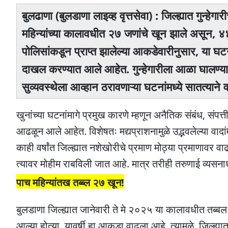
बुलढाणा (बुलडाणा लाइव्ह वृत्तसेवा) : जिल्ह्यात गुन
महिन्यांच्या कालावधीत २७ जणांचे खून झाले असून, 
पोलिसांकडून प्राप्त झालेल्या आकडेवारीनुसार, या घटन
दाखल करण्यात आले आहेत. गुन्हेगारीला आळा घालण्
सुव्यवस्थेला आव्हान ठरावणाऱ्या घटनांमध्ये सातत्याने
खुनांच्या घटनांमागे प्रमुख कारणे म्हणून अनैतिक संबंध, संपत
आढळून आले आहेत. विशेषतः मद्यप्राशनामुळे उद्भवलेल्या वाद
काही वर्षांत जिल्ह्यात नशेखोरीचे प्रमाण मोठ्या प्रमाणावर 
त्यावर मोहीम राबविली जात आहे. मात्र तरीही तरुणाई व्यसनाध
पाच महिन्यांतख तब्ब्ल २७ खून!
बुलडाणा जिल्ह्यात जानेवारी ते मे २०२५ या कालावधीत तब्ब
आल्या होत्या. यावर्षी हा आकडा वाढला आहे. त्यामुळे, जिल्ह्या