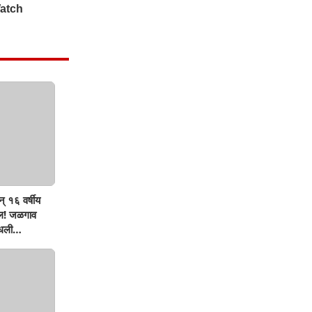
् १६ वर्षीय
ऊल! जळगाव
मधली