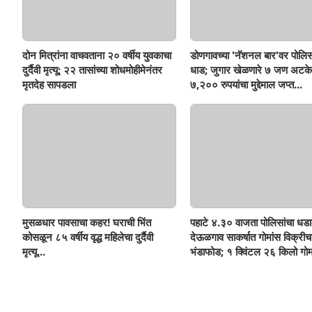
दोन मित्रांना वाचवताना २० वर्षीय युवकाचा
डोणगावच्या 'नॅशनल बार'वर पोलिस
दुर्दैवी मृत्यू; २२ तासांच्या शोधमोहीमेनंतर
धाड; जुगार खेळणारे ७ जण अटके
मृतदेह सापडला
७,२०० रुपयांचा मुद्देमाल जप्त...
मुसळधार पावसाचा कहर! घराची भिंत
पहाटे ४.३० वाजता पोलिसांचा धडा
कोसळून ८५ वर्षीय वृद्ध महिलेचा दुर्दैवी
देऊळगाव साकर्षात गोमांस विक्रीच
मृत्यू...
भंडाफोड; १ क्विंटल २६ किलो गोम
दोघे गजाआड