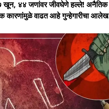
७ खून, ४४ जणांवर जीवघेणे हल्ले! अनैतिक 
क कारणांमुळे वाढत आहे गुन्हेगारीचा आलेख