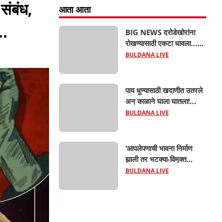
संबंध,
आता आता
..
BIG NEWS दरोडेखोरांना
रोखण्यासाठी एकटा धावला…
पण टोळीने घेरलं! काठी-चाकूचे
BULDANA LIVE
सपासप वार; ५२ वर्षीय
शेतकऱ्याचा दुर्दैवी अंत!
पाय धुण्यासाठी खदाणीत उतरले
अन् काळाने घाला घातला!
देऊळगाव माळीजवळ दोन
BULDANA LIVE
चिमुकल्यांचा बुडून दुर्दैवी मृत्यू;
कोराडी प्रकल्प परिसरात
शोककळा
‘आपलेपणाची भावना निर्माण
झाली तर भटक्या-विमुक्त
समाजाचा उत्कर्ष दूर नाही’; ही
BULDANA LIVE
जबाबदारी केवळ सरकारची
नाही,आपल्या सर्वांची !
सरसंघचालक मोहनजी भागवत
यांचे प्रतिपादन!