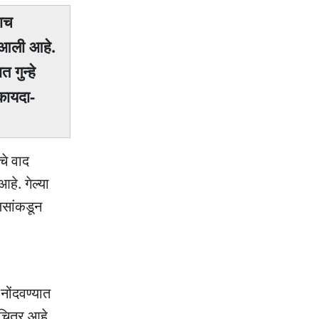
पाच
र आली आहे.
 गुन्हे
कायदा-
चे वाद
हे. गेल्या
लिसांकडून
नोंदवण्यात
 चित्र आहे.