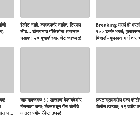
ांची
हेल्मेट नाही, कागदपत्रे नाहीत, ट्रिपल
Breaking भरलं हो भरलं
त;
सीट... डोणगावात पोलिसांचा अचानक
१०० टक्के भरलं; पुलावरून
धडाका; २० दुचाकीस्वार थेट जाळ्यात!
चिखली–बुलडाणा मार्ग तासाभ
का!
खामगावजवळ ८८ लाखांचा बेकायदेशीर
इन्स्टाग्रामवरील एका फोटो
ा
गॅससाठा जप्त; टँकरमधून गॅस चोरीचे
पोलीस ठाण्यात; १९ वर्षीय 
ांस जप्त,
आंतरराज्यीय रॅकेट उघड!