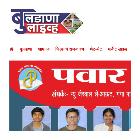
बुलडाणा
खामगाव
जिल्ह्याचं राजकारण
थेट-भेट
मार्केट लाइव्ह