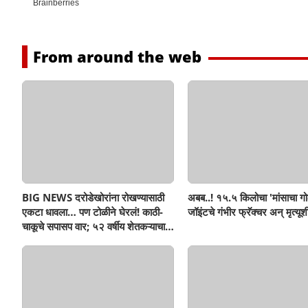
From around the web
BIG NEWS दरोडेखोरांना रोखण्यासाठी
अबब..! १५.५ किलोचा 'मांसाचा गो
एकटा धावला… पण टोळीने घेरलं! काठी-
जॉइंटचे गंभीर फ्रॅक्चर अन् मृत्यूशी
चाकूचे सपासप वार; ५२ वर्षीय शेतकऱ्याचा
दुर्दैवी अंत!