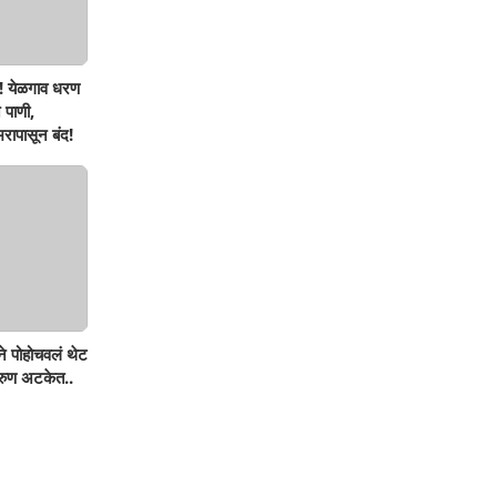
! येळगाव धरण
 पाणी,
रापासून बंद!
ने पोहोचवलं थेट
तरुण अटकेत..