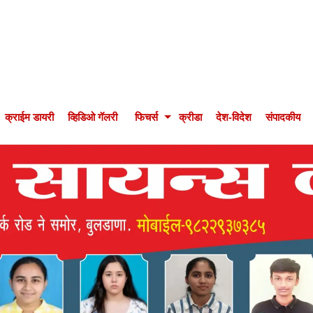
क्राईम डायरी
व्हिडिओ गॅलरी
फिचर्स
क्रीडा
देश-विदेश
संपादकीय