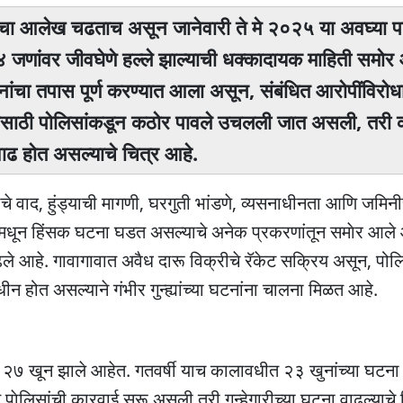
्हेगारीचा आलेख चढताच असून जानेवारी ते मे २०२५ या अवघ्या 
४४ जणांवर जीवघेणे हल्ले झाल्याची धक्कादायक माहिती समो
ांचा तपास पूर्ण करण्यात आला असून, संबंधित आरोपींविरोधात
यासाठी पोलिसांकडून कठोर पावले उचलली जात असली, तरी 
 वाढ हाेत असल्याचे चित्र आहे.
्तीचे वाद, हुंड्याची मागणी, घरगुती भांडणे, व्यसनाधीनता आणि जमिनी
ांमधून हिंसक घटना घडत असल्याचे अनेक प्रकरणांतून समाेर आले आ
वाढले आहे. गावागावात अवैध दारू विक्रीचे रॅकेट सक्रिय असून, पो
ीन होत असल्याने गंभीर गुन्ह्यांच्या घटनांना चालना मिळत आहे.
ल २७ खून झाले आहेत. गतवर्षी याच कालावधीत २३ खुनांच्या घटना 
त पाेलिसांची कारवाई सुरू असली तरी गुन्हेगारीच्या घटना वाढल्याचे