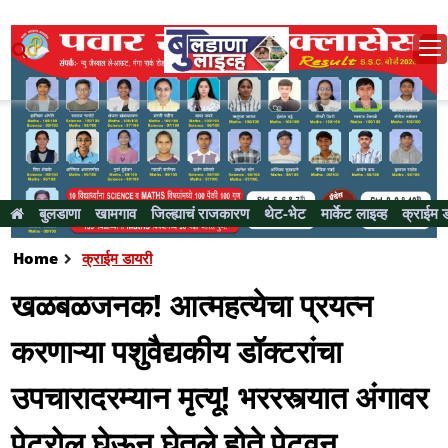
बुलडाणा
खामगाव
जिल्ह्याचं राजकारण
थेट-भेट
मार्केट लाइव्ह
क्राईम 
Home
क्राईम डायरी
खळबळजनक! आत्महत्येचा प्रयत्न
करणाऱ्या पशुवैद्यकीय डॉक्टरांचा
उपचारादरम्यान मृत्यू! भररस्त्यात अंगावर
पेट्रोल घेऊन घेतले होते पेटवून...