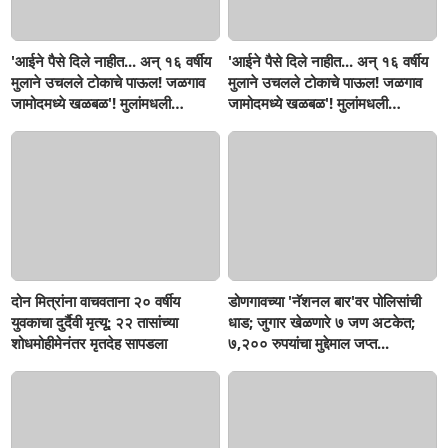
'आईने पैसे दिले नाहीत... अन् १६ वर्षीय
'आईने पैसे दिले नाहीत... अन् १६ वर्षीय
मुलाने उचलले टोकाचे पाऊल! जळगाव
मुलाने उचलले टोकाचे पाऊल! जळगाव
जामोदमध्ये खळबळ'! मुलांमधली
जामोदमध्ये खळबळ'! मुलांमधली
सहनशीलता संपली काय?
सहनशीलता संपली काय?
दोन मित्रांना वाचवताना २० वर्षीय
डोणगावच्या 'नॅशनल बार'वर पोलिसांची
युवकाचा दुर्दैवी मृत्यू; २२ तासांच्या
धाड; जुगार खेळणारे ७ जण अटकेत;
शोधमोहीमेनंतर मृतदेह सापडला
७,२०० रुपयांचा मुद्देमाल जप्त...