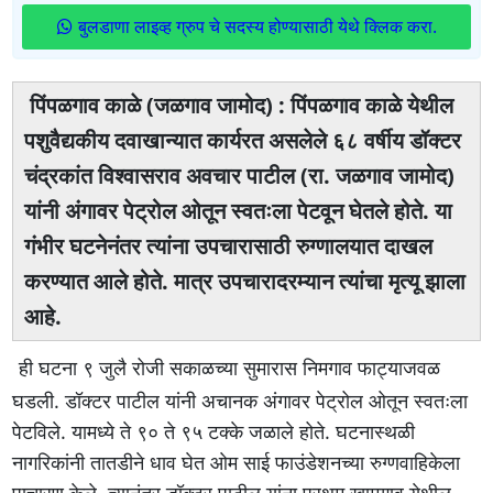
बुलडाणा लाइव्ह ग्रुप चे सदस्य होण्यासाठी येथे क्लिक करा.
पिंपळगाव काळे (जळगाव जामोद) : पिंपळगाव काळे येथील
पशुवैद्यकीय दवाखान्यात कार्यरत असलेले ६८ वर्षीय डॉक्टर
चंद्रकांत विश्वासराव अवचार पाटील (रा. जळगाव जामोद)
यांनी अंगावर पेट्रोल ओतून स्वतःला पेटवून घेतले होते. या
गंभीर घटनेनंतर त्यांना उपचारासाठी रुग्णालयात दाखल
करण्यात आले होते. मात्र उपचारादरम्यान त्यांचा मृत्यू झाला
आहे.
ही घटना ९ जुलै रोजी सकाळच्या सुमारास निमगाव फाट्याजवळ
घडली. डॉक्टर पाटील यांनी अचानक अंगावर पेट्रोल ओतून स्वतःला
पेटविले. यामध्ये ते ९० ते ९५ टक्के जळाले होते. घटनास्थळी
नागरिकांनी तातडीने धाव घेत ओम साई फाउंडेशनच्या रुग्णवाहिकेला
पाचारण केले. त्यानंतर डॉक्टर पाटील यांना प्रथम खामगाव येथील