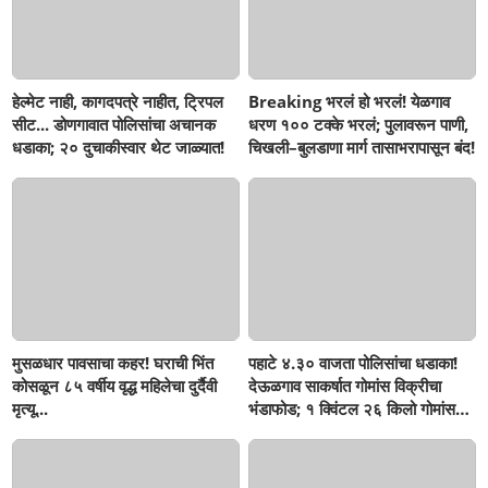
हेल्मेट नाही, कागदपत्रे नाहीत, ट्रिपल
Breaking भरलं हो भरलं! येळगाव
सीट... डोणगावात पोलिसांचा अचानक
धरण १०० टक्के भरलं; पुलावरून पाणी,
धडाका; २० दुचाकीस्वार थेट जाळ्यात!
चिखली–बुलडाणा मार्ग तासाभरापासून बंद!
मुसळधार पावसाचा कहर! घराची भिंत
पहाटे ४.३० वाजता पोलिसांचा धडाका!
कोसळून ८५ वर्षीय वृद्ध महिलेचा दुर्दैवी
देऊळगाव साकर्षात गोमांस विक्रीचा
मृत्यू...
भंडाफोड; १ क्विंटल २६ किलो गोमांस
जप्त, दोघे गजाआड