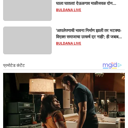
घाला घातला! देऊळगाव माळीजवळ दोन
चिमुकल्यांचा बुडून दुर्दैवी मृत्यू; कोराडी प्रकल्प
BULDANA LIVE
परिसरात शोककळा
‘आपलेपणाची भावना निर्माण झाली तर भटक्या-
विमुक्त समाजाचा उत्कर्ष दूर नाही’; ही जबाबदारी
केवळ सरकारची नाही,आपल्या सर्वांची !
BULDANA LIVE
सरसंघचालक मोहनजी भागवत यांचे प्रतिपादन!