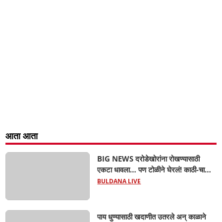
आता आता
BIG NEWS दरोडेखोरांना रोखण्यासाठी
एकटा धावला… पण टोळीने घेरलं! काठी-चाकूचे
सपासप वार; ५२ वर्षीय शेतकऱ्याचा दुर्दैवी अंत!
BULDANA LIVE
पाय धुण्यासाठी खदाणीत उतरले अन् काळाने