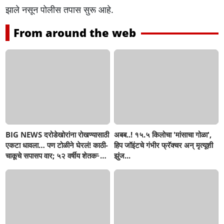
झाले नसून पोलीस तपास सुरू आहे.
From around the web
BIG NEWS दरोडेखोरांना रोखण्यासाठी
अबब..! १५.५ किलोचा 'मांसाचा गोळा',
एकटा धावला… पण टोळीने घेरलं! काठी-
हिप जॉइंटचे गंभीर फ्रॅक्चर अन् मृत्यूशी
चाकूचे सपासप वार; ५२ वर्षीय शेतकऱ्याचा
झुंज...
दुर्दैवी अंत!