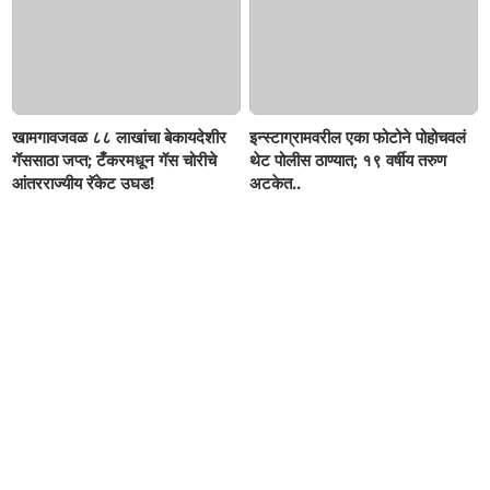
खामगावजवळ ८८ लाखांचा बेकायदेशीर
इन्स्टाग्रामवरील एका फोटोने पोहोचवलं
गॅससाठा जप्त; टँकरमधून गॅस चोरीचे
थेट पोलीस ठाण्यात; १९ वर्षीय तरुण
आंतरराज्यीय रॅकेट उघड!
अटकेत..