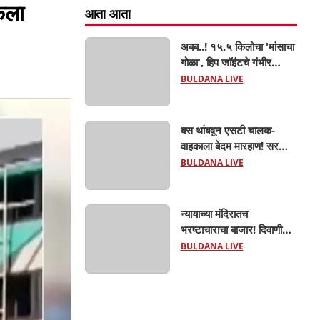
कला
आता आता
अबब..! १५.५ किलोचा 'मांसाचा
गोळा', हिप जॉइंटचे गंभीर
फ्रॅक्चर अन् मृत्यूशी झुंज...
BULDANA LIVE
बस थांबवून एसटी चालक-
वाहकाला बेदम मारहाण! सरकारी
कामात अडथळा; प्रवाशांसमोर
BULDANA LIVE
धिंगाणा घालणाऱ्या तिघांविरुद्ध
गुन्हा! 'हॉर्न का वाजवला?' या
क्षुल्लक कारणावरून संतापजनक
न्यायाच्या मंदिरातच
प्रकार;
भ्रष्टाचाराचा बाजार! दिवाणी
न्यायालयाचा बेलीफ १०
BULDANA LIVE
हजारांची लाच घेताना एसीबीच्या
जाळ्यात; मेहकरात खळबळ!