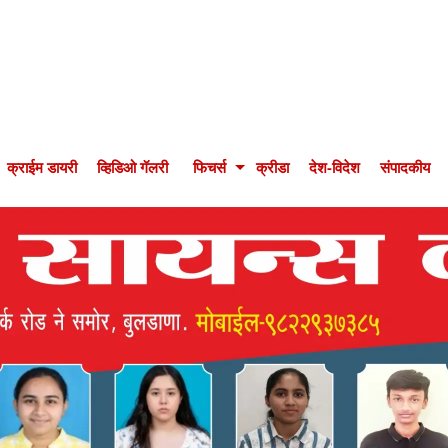
क्राईम डायरी
व्हिडिओ गॅलरी
फिचर्स
क्रीडा
देश-विदेश
संपादकीय