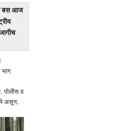
झरी बस आज
ट्रीय
 जागीच
ल
ा भाग
ी. पोलीस व
ले असून,