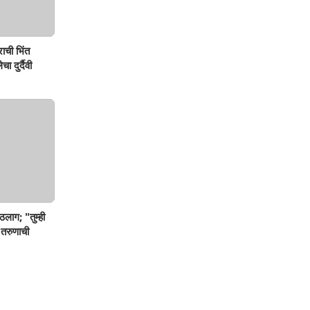
ाची भिंत
ा दुर्दैवी
ठलाग; "तुम्ही
 तरुणाची