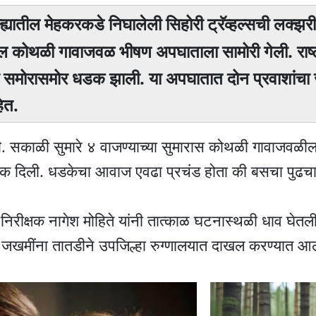
ल्ह्यातील मेहकरकडे निघालेली सिहोरी ट्रॅव्हल्सची लक्
तील कोथळी गावाजवळ भीषण अपघाताला सामोरी गेली. राष्
 समोरासमोर धडक झाली. या अपघातात दोन प्रवाशांचा
ेत.
 सकाळी सुमारे ४ वाजण्याच्या सुमारास कोथळी गावाजवळी
डक दिली. धडकेचा आवाज एवढा प्रचंड होता की बसचा पुढच
निरीक्षक नागेश मोहिते यांनी तात्काळ घटनास्थळी धाव घेतल
र्व जखमींना तातडीने उपजिल्हा रुग्णालयात दाखल करण्यात आ