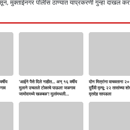
सून, मुक्ताईनगर पोलीस ठाण्यात याप्रकरणी गुन्हा दाखल क
र्षीय
'आईने पैसे दिले नाहीत... अन् १६ वर्षीय
दोन मित्रांना वाचवताना २० 
गाव
मुलाने उचलले टोकाचे पाऊल! जळगाव
दुर्दैवी मृत्यू; २२ तासांच्या 
जामोदमध्ये खळबळ'! मुलांमधली
मृतदेह सापडला
सहनशीलता संपली काय?