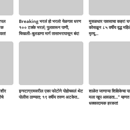
रिपल
Breaking भरलं हो भरलं! येळगाव धरण
मुसळधार पावसाचा कहर! घर
नक
१०० टक्के भरलं; पुलावरून पाणी,
कोसळून ८५ वर्षीय वृद्ध महिलेच
यात!
चिखली–बुलडाणा मार्ग तासाभरापासून बंद!
मृत्यू...
ेशीर
इन्स्टाग्रामवरील एका फोटोने पोहोचवलं थेट
शाळेत जाणाऱ्या शिक्षिकेचा पा
ीचे
पोलीस ठाण्यात; १९ वर्षीय तरुण अटकेत..
मला खूप आवडता..." म्हणत
धक्कादायक हरकत!