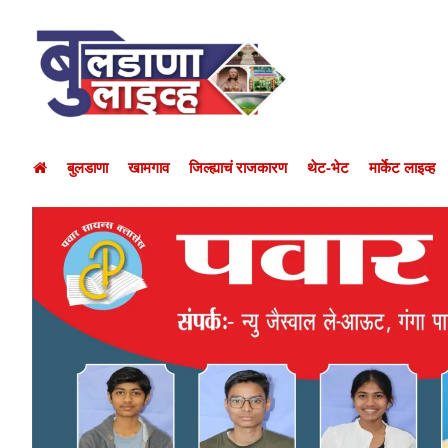
बुलडाणा
खामगाव
जिल्ह्याचं राजकारण
थेट-भेट
मार्केट लाइव्ह