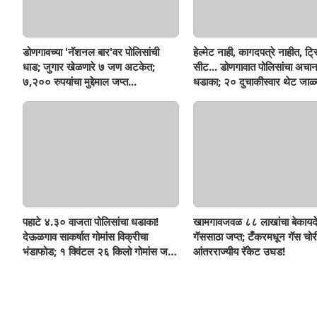
डोणगावच्या 'नॅशनल बार'वर पोलिसांची
हेल्मेट नाही, कागदपत्रे नाहीत, ट्
धाड; जुगार खेळणारे ७ जण अटकेत;
सीट... डोणगावात पोलिसांचा अचा
७,२०० रुपयांचा मुद्देमाल जप्त...
धडाका; २० दुचाकीस्वार थेट जाळ्
पहाटे ४.३० वाजता पोलिसांचा धडाका!
खामगावजवळ ८८ लाखांचा बेकायद
देऊळगाव साकर्षात गोमांस विक्रीचा
गॅससाठा जप्त; टँकरमधून गॅस चोर
भंडाफोड; १ क्विंटल २६ किलो गोमांस जप्त,
आंतरराज्यीय रॅकेट उघड!
दोघे गजाआड