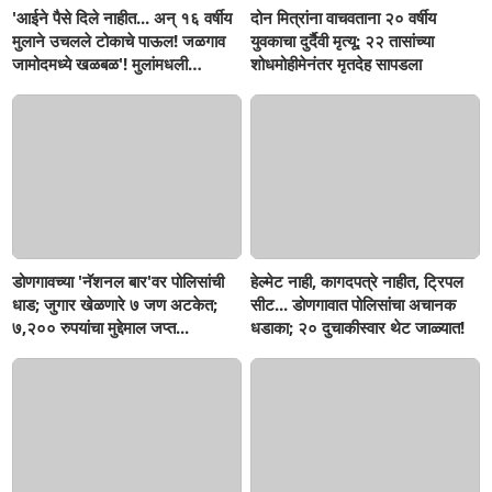
'आईने पैसे दिले नाहीत... अन् १६ वर्षीय
दोन मित्रांना वाचवताना २० वर्षीय
मुलाने उचलले टोकाचे पाऊल! जळगाव
युवकाचा दुर्दैवी मृत्यू; २२ तासांच्या
जामोदमध्ये खळबळ'! मुलांमधली
शोधमोहीमेनंतर मृतदेह सापडला
सहनशीलता संपली काय?
डोणगावच्या 'नॅशनल बार'वर पोलिसांची
हेल्मेट नाही, कागदपत्रे नाहीत, ट्रिपल
धाड; जुगार खेळणारे ७ जण अटकेत;
सीट... डोणगावात पोलिसांचा अचानक
७,२०० रुपयांचा मुद्देमाल जप्त...
धडाका; २० दुचाकीस्वार थेट जाळ्यात!