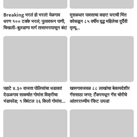
Breaking भरलं हो भरलं! येळगाव
मुसळधार पावसाचा कहर! घराची भिंत
धरण १०० टक्के भरलं; पुलावरून पाणी,
कोसळून ८५ वर्षीय वृद्ध महिलेचा दुर्दैवी
चिखली–बुलडाणा मार्ग तासाभरापासून बंद!
मृत्यू...
पहाटे ४.३० वाजता पोलिसांचा धडाका!
खामगावजवळ ८८ लाखांचा बेकायदेशीर
देऊळगाव साकर्षात गोमांस विक्रीचा
गॅससाठा जप्त; टँकरमधून गॅस चोरीचे
भंडाफोड; १ क्विंटल २६ किलो गोमांस
आंतरराज्यीय रॅकेट उघड!
जप्त, दोघे गजाआड