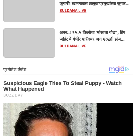
जुगारी! खामगावात तालुकाप्रमुखांच्या जुगार
अड्ड्यावर डीवायएसपी पथकाची धाड.. अंधारात
BULDANA LIVE
पळून गेला तालुकाप्रमुख; पण ६ जणांना
साडेआठ लाखांच्या मुद्देमालासह पकडले.....
अबब..! १५.५ किलोचा 'मांसाचा गोळा', हिप
जॉइंटचे गंभीर फ्रॅक्चर अन् मृत्यूशी झुंज...
BULDANA LIVE