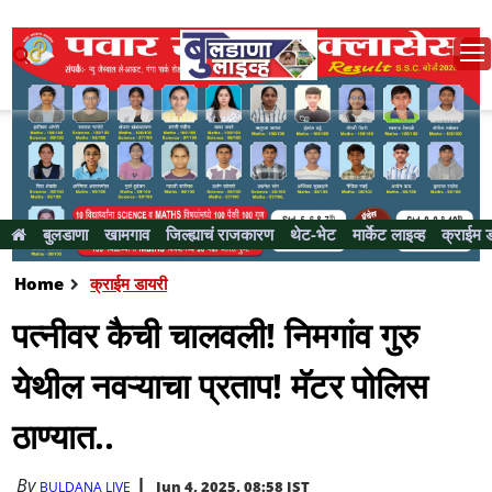
बुलडाणा
खामगाव
जिल्ह्याचं राजकारण
थेट-भेट
मार्केट लाइव्ह
क्राईम 
Home
क्राईम डायरी
पत्नीवर कैची चालवली! निमगांव गुरु
येथील नवऱ्याचा प्रताप! मॅटर पोलिस
ठाण्यात..
By
Jun 4, 2025, 08:58 IST
BULDANA LIVE