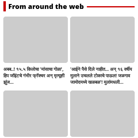
From around the web
अबब..! १५.५ किलोचा 'मांसाचा गोळा',
'आईने पैसे दिले नाहीत... अन् १६ वर्षीय
हिप जॉइंटचे गंभीर फ्रॅक्चर अन् मृत्यूशी
मुलाने उचलले टोकाचे पाऊल! जळगाव
झुंज...
जामोदमध्ये खळबळ'! मुलांमधली
सहनशीलता संपली काय?