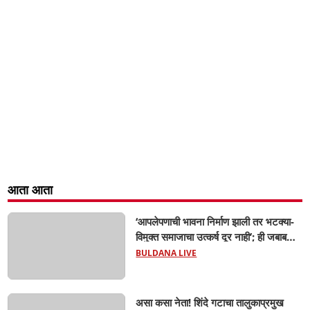
आता आता
‘आपलेपणाची भावना निर्माण झाली तर भटक्या-
विमुक्त समाजाचा उत्कर्ष दूर नाही’; ही जबाबदारी
केवळ सरकारची नाही,आपल्या सर्वांची !
BULDANA LIVE
सरसंघचालक मोहनजी भागवत यांचे प्रतिपादन!
असा कसा नेता! शिंदे गटाचा तालुकाप्रमुख