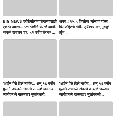
BIG NEWS दरोडेखोरांना रोखण्यासाठी
अबब..! १५.५ किलोचा 'मांसाचा गोळा',
एकटा धावला… पण टोळीने घेरलं! काठी-
हिप जॉइंटचे गंभीर फ्रॅक्चर अन् मृत्यूशी
चाकूचे सपासप वार; ५२ वर्षीय शेतकऱ्याचा
झुंज...
दुर्दैवी अंत!
'आईने पैसे दिले नाहीत... अन् १६ वर्षीय
'आईने पैसे दिले नाहीत... अन् १६ वर्षीय
मुलाने उचलले टोकाचे पाऊल! जळगाव
मुलाने उचलले टोकाचे पाऊल! जळगाव
जामोदमध्ये खळबळ'! मुलांमधली
जामोदमध्ये खळबळ'! मुलांमधली
सहनशीलता संपली काय?
सहनशीलता संपली काय?