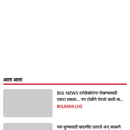
आता आता
BIG NEWS दरोडेखोरांना रोखण्यासाठी
एकटा धावला… पण टोळीने घेरलं! काठी-चाकूचे
सपासप वार; ५२ वर्षीय शेतकऱ्याचा दुर्दैवी अंत!
BULDANA LIVE
पाय धुण्यासाठी खदाणीत उतरले अन् काळाने