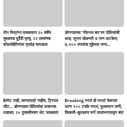
दोन मित्रांना वाचवताना २० वर्षीय
डोणगावच्या 'नॅशनल बार'वर पोलिसांची
युवकाचा दुर्दैवी मृत्यू; २२ तासांच्या
धाड; जुगार खेळणारे ७ जण अटकेत;
शोधमोहीमेनंतर मृतदेह सापडला
७,२०० रुपयांचा मुद्देमाल जप्त...
हेल्मेट नाही, कागदपत्रे नाहीत, ट्रिपल
Breaking भरलं हो भरलं! येळगाव
सीट... डोणगावात पोलिसांचा अचानक
धरण १०० टक्के भरलं; पुलावरून पाणी,
धडाका; २० दुचाकीस्वार थेट जाळ्यात!
चिखली–बुलडाणा मार्ग तासाभरापासून बंद!