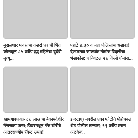
मुसळधार पावसाचा कहर! घराची भिंत
पहाटे ४.३० वाजता पोलिसांचा धडाका!
कोसळून ८५ वर्षीय वृद्ध महिलेचा दुर्दैवी
देऊळगाव साकर्षात गोमांस विक्रीचा
मृत्यू...
भंडाफोड; १ क्विंटल २६ किलो गोमांस
जप्त, दोघे गजाआड
खामगावजवळ ८८ लाखांचा बेकायदेशीर
इन्स्टाग्रामवरील एका फोटोने पोहोचवलं
गॅससाठा जप्त; टँकरमधून गॅस चोरीचे
थेट पोलीस ठाण्यात; १९ वर्षीय तरुण
आंतरराज्यीय रॅकेट उघड!
अटकेत..