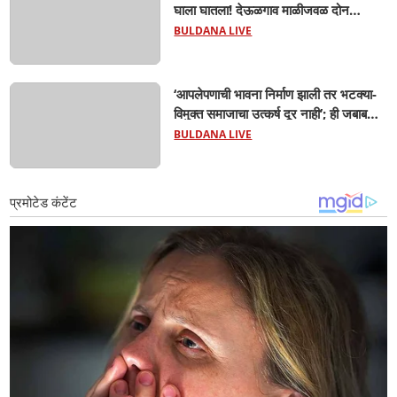
घाला घातला! देऊळगाव माळीजवळ दोन
चिमुकल्यांचा बुडून दुर्दैवी मृत्यू; कोराडी प्रकल्प
BULDANA LIVE
परिसरात शोककळा
‘आपलेपणाची भावना निर्माण झाली तर भटक्या-
विमुक्त समाजाचा उत्कर्ष दूर नाही’; ही जबाबदारी
केवळ सरकारची नाही,आपल्या सर्वांची !
BULDANA LIVE
सरसंघचालक मोहनजी भागवत यांचे प्रतिपादन!