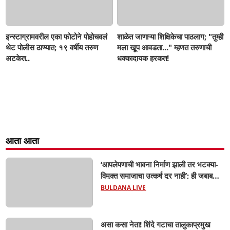
इन्स्टाग्रामवरील एका फोटोने पोहोचवलं
शाळेत जाणाऱ्या शिक्षिकेचा पाठलाग; "तुम्ही
थेट पोलीस ठाण्यात; १९ वर्षीय तरुण
मला खूप आवडता..." म्हणत तरुणाची
अटकेत..
धक्कादायक हरकत!
आता आता
‘आपलेपणाची भावना निर्माण झाली तर भटक्या-
विमुक्त समाजाचा उत्कर्ष दूर नाही’; ही जबाबदारी
केवळ सरकारची नाही,आपल्या सर्वांची !
BULDANA LIVE
सरसंघचालक मोहनजी भागवत यांचे प्रतिपादन!
असा कसा नेता! शिंदे गटाचा तालुकाप्रमुख