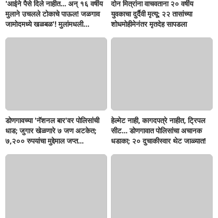
'आईने पैसे दिले नाहीत... अन् १६ वर्षीय
दोन मित्रांना वाचवताना २० वर्षीय
मुलाने उचलले टोकाचे पाऊल! जळगाव
युवकाचा दुर्दैवी मृत्यू; २२ तासांच्या
जामोदमध्ये खळबळ'! मुलांमधली
शोधमोहीमेनंतर मृतदेह सापडला
सहनशीलता संपली काय?
डोणगावच्या 'नॅशनल बार'वर पोलिसांची
हेल्मेट नाही, कागदपत्रे नाहीत, ट्रिपल
धाड; जुगार खेळणारे ७ जण अटकेत;
सीट... डोणगावात पोलिसांचा अचानक
७,२०० रुपयांचा मुद्देमाल जप्त...
धडाका; २० दुचाकीस्वार थेट जाळ्यात!