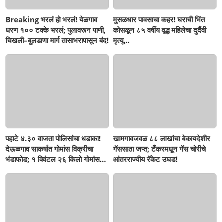
Breaking भरलं हो भरलं! येळगाव
मुसळधार पावसाचा कहर! घराची भिंत
धरण १०० टक्के भरलं; पुलावरून पाणी,
कोसळून ८५ वर्षीय वृद्ध महिलेचा दुर्दैवी
चिखली–बुलडाणा मार्ग तासाभरापासून बंद!
मृत्यू...
पहाटे ४.३० वाजता पोलिसांचा धडाका!
खामगावजवळ ८८ लाखांचा बेकायदेशीर
देऊळगाव साकर्षात गोमांस विक्रीचा
गॅससाठा जप्त; टँकरमधून गॅस चोरीचे
भंडाफोड; १ क्विंटल २६ किलो गोमांस
आंतरराज्यीय रॅकेट उघड!
जप्त, दोघे गजाआड