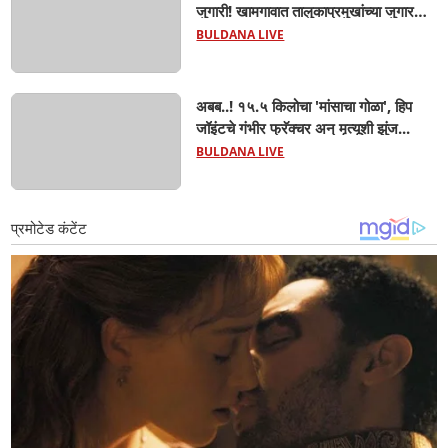
जुगारी! खामगावात तालुकाप्रमुखांच्या जुगार
अड्ड्यावर डीवायएसपी पथकाची धाड.. अंधारात
BULDANA LIVE
पळून गेला तालुकाप्रमुख; पण ६ जणांना
साडेआठ लाखांच्या मुद्देमालासह पकडले.....
अबब..! १५.५ किलोचा 'मांसाचा गोळा', हिप
जॉइंटचे गंभीर फ्रॅक्चर अन् मृत्यूशी झुंज...
BULDANA LIVE