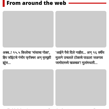
From around the web
अबब..! १५.५ किलोचा 'मांसाचा गोळा',
'आईने पैसे दिले नाहीत... अन् १६ वर्षीय
हिप जॉइंटचे गंभीर फ्रॅक्चर अन् मृत्यूशी
मुलाने उचलले टोकाचे पाऊल! जळगाव
झुंज...
जामोदमध्ये खळबळ'! मुलांमधली
सहनशीलता संपली काय?