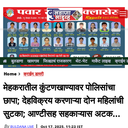
बुलडाणा
खामगाव
जिल्ह्याचं राजकारण
थेट-भेट
मार्केट लाइव्ह
क्राईम 
Home
क्राईम डायरी
मेहकरातील कुंटणखाण्यावर पोलिसांचा
छापा; देहविक्रय करणाऱ्या दोन महिलांची
सुटका; आण्टीसह सहकाऱ्यास अटक...
By
Oct 17, 2025, 11:23 IST
BULDANA LIVE