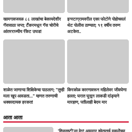
खामगावजवळ ८८ लाखांचा बेकायदेशीर
इन्स्टाग्रामवरील एका फोटोने पोहोचवलं
गॅससाठा जप्त; टँकरमधून गॅस चोरीचे
थेट पोलीस ठाण्यात; १९ वर्षीय तरुण
आंतरराज्यीय रॅकेट उघड!
अटकेत..
शाळेत जाणाऱ्या शिक्षिकेचा पाठलाग; "तुम्ही
किरकोळ कारणावरून महिलेवर जीवघेणा
मला खूप आवडता..." म्हणत तरुणाची
हल्ला; घरात घुसून लाकडी दांड्याने
धक्कादायक हरकत!
मारहाण, पतीलाही बेदम मार
आता आता
'शिवसृष्टी'ला वेग! आमदार श्वेताताई महालेंच्या