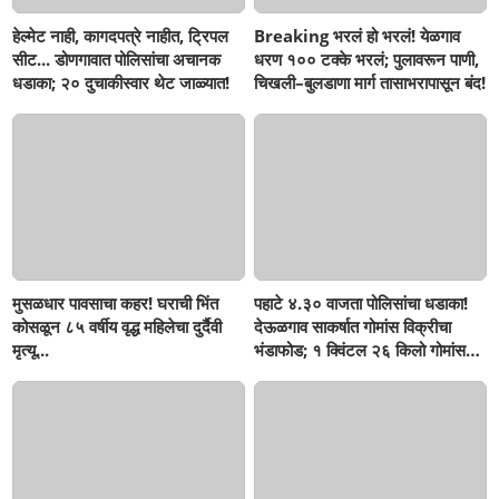
हेल्मेट नाही, कागदपत्रे नाहीत, ट्रिपल
Breaking भरलं हो भरलं! येळगाव
सीट... डोणगावात पोलिसांचा अचानक
धरण १०० टक्के भरलं; पुलावरून पाणी,
धडाका; २० दुचाकीस्वार थेट जाळ्यात!
चिखली–बुलडाणा मार्ग तासाभरापासून बंद!
मुसळधार पावसाचा कहर! घराची भिंत
पहाटे ४.३० वाजता पोलिसांचा धडाका!
कोसळून ८५ वर्षीय वृद्ध महिलेचा दुर्दैवी
देऊळगाव साकर्षात गोमांस विक्रीचा
मृत्यू...
भंडाफोड; १ क्विंटल २६ किलो गोमांस
जप्त, दोघे गजाआड