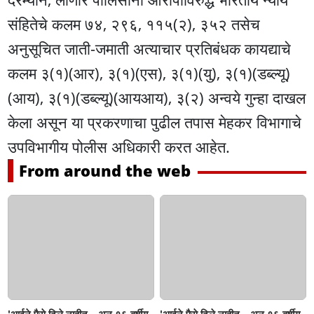
संहितेचे कलम ७४, २९६, ११५(२), ३५२ तसेच
अनुसूचित जाती-जमाती अत्याचार प्रतिबंधक कायद्याचे
कलम ३(१)(आर), ३(१)(एस), ३(१)(यु), ३(१)(डब्ल्यू)
(आय), ३(१)(डब्ल्यू)(आयआय), ३(२) अन्वये गुन्हा दाखल
केला असून या प्रकरणाचा पुढील तपास मेहकर विभागाचे
उपविभागीय पोलीस अधिकारी करत आहेत.
From around the web