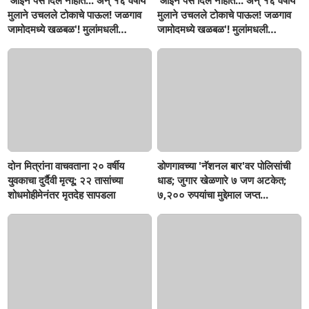
'आईने पैसे दिले नाहीत... अन् १६ वर्षीय
'आईने पैसे दिले नाहीत... अन् १६ वर्षीय
मुलाने उचलले टोकाचे पाऊल! जळगाव
मुलाने उचलले टोकाचे पाऊल! जळगाव
जामोदमध्ये खळबळ'! मुलांमधली
जामोदमध्ये खळबळ'! मुलांमधली
सहनशीलता संपली काय?
सहनशीलता संपली काय?
दोन मित्रांना वाचवताना २० वर्षीय
डोणगावच्या 'नॅशनल बार'वर पोलिसांची
युवकाचा दुर्दैवी मृत्यू; २२ तासांच्या
धाड; जुगार खेळणारे ७ जण अटकेत;
शोधमोहीमेनंतर मृतदेह सापडला
७,२०० रुपयांचा मुद्देमाल जप्त...