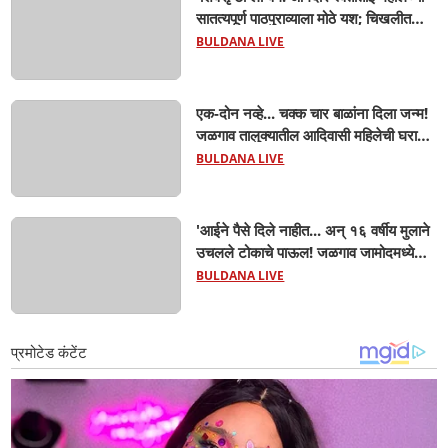
सातत्यपूर्ण पाठपुराव्याला मोठे यश; चिखलीत
साकारणार ६५ कोटींचा भव्य 'छत्रपती शिवाजी
BULDANA LIVE
महाराज हेरिटेज थीम पार्क',
एक-दोन नव्हे... चक्क चार बाळांना दिला जन्म!
जळगाव तालुक्यातील आदिवासी महिलेची घरातच
प्रसूती; आता झाली ७ लेकरांची माय ! वैद्यकीय
BULDANA LIVE
क्षेत्रही चक्रावले
'आईने पैसे दिले नाहीत... अन् १६ वर्षीय मुलाने
उचलले टोकाचे पाऊल! जळगाव जामोदमध्ये
खळबळ'! मुलांमधली सहनशीलता संपली काय?
BULDANA LIVE