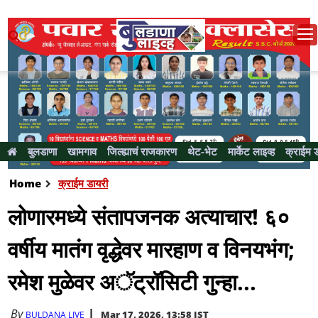
बुलडाणा
खामगाव
जिल्ह्याचं राजकारण
थेट-भेट
मार्केट लाइव्ह
क्राईम 
Home
क्राईम डायरी
लोणारमध्ये संतापजनक अत्याचार! ६०
वर्षीय मातंग वृद्धेवर मारहाण व विनयभंग;
रमेश मुळेवर अॅट्रॉसिटी गुन्हा...
By
Mar 17, 2026, 13:58 IST
BULDANA LIVE