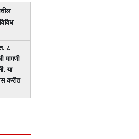
रातील
 विविध
ात. ८
ंची मागणी
ी. या
ेलीस करीत