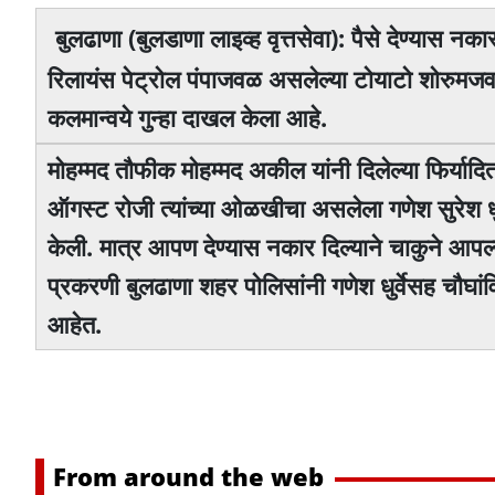
बुलढाणा (बुलडाणा लाइव्ह वृत्तसेवा): पैसे देण्यास न
रिलायंस पेट्रोल पंपाजवळ असलेल्या टाेयाटाे शाेरुमजव
कलमान्वये गुन्हा दाखल केला आहे.
माेहम्मद ताैफीक माेहम्मद अकील यांनी दिलेल्या फिर्याद
ऑगस्ट राेजी त्यांच्या ओळखीचा असलेला गणेश सुरेश धुर्व
केली. मात्र आपण देण्यास नकार दिल्याने चाकुने आपल
प्रकरणी बुलढाणा शहर पाेलिसांनी गणेश धुर्वेसह चाैघा
आहेत.
From around the web