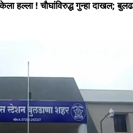
ला हल्ला ! चाैघांविरुद्ध गुन्हा दाखल; बुलढ