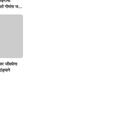
िक्रीचा
ो गोमांस जप्त,
वर जीवघेणा
ंड्याने