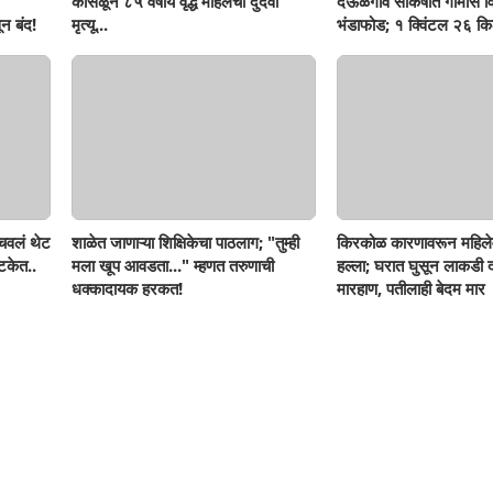
कोसळून ८५ वर्षीय वृद्ध महिलेचा दुर्दैवी
देऊळगाव साकर्षात गोमांस व
न बंद!
मृत्यू...
भंडाफोड; १ क्विंटल २६ किल
दोघे गजाआड
ोचवलं थेट
शाळेत जाणाऱ्या शिक्षिकेचा पाठलाग; "तुम्ही
किरकोळ कारणावरून महिले
टकेत..
मला खूप आवडता..." म्हणत तरुणाची
हल्ला; घरात घुसून लाकडी दा
धक्कादायक हरकत!
मारहाण, पतीलाही बेदम मार