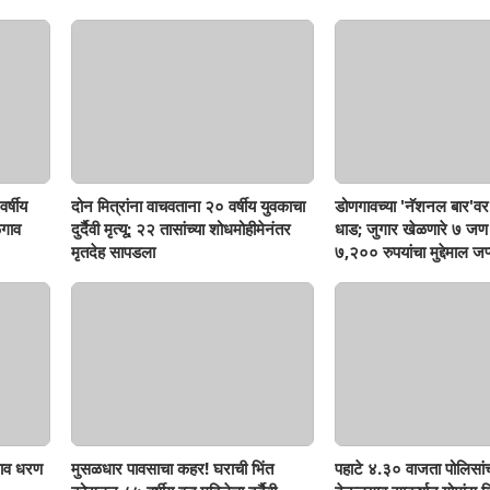
र्षीय
दोन मित्रांना वाचवताना २० वर्षीय युवकाचा
डोणगावच्या 'नॅशनल बार'वर 
गाव
दुर्दैवी मृत्यू; २२ तासांच्या शोधमोहीमेनंतर
धाड; जुगार खेळणारे ७ ज
मृतदेह सापडला
७,२०० रुपयांचा मुद्देमाल जप्
ाव धरण
मुसळधार पावसाचा कहर! घराची भिंत
पहाटे ४.३० वाजता पोलिसां