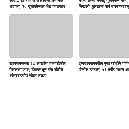
सीट... डोणगावात पोलिसांचा अचानक
१०० टक्के भरलं; पुलावरून पाणी,
धडाका; २० दुचाकीस्वार थेट जाळ्यात!
चिखली–बुलडाणा मार्ग तासाभरापासू
खामगावजवळ ८८ लाखांचा बेकायदेशीर
इन्स्टाग्रामवरील एका फोटोने पोह
गॅससाठा जप्त; टँकरमधून गॅस चोरीचे
पोलीस ठाण्यात; १९ वर्षीय तरुण अ
आंतरराज्यीय रॅकेट उघड!