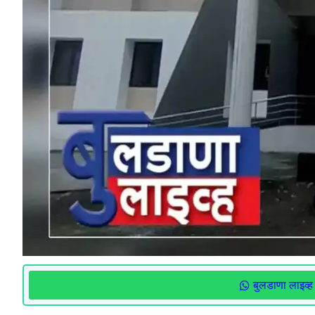
बुलडाणा लाइव्ह 