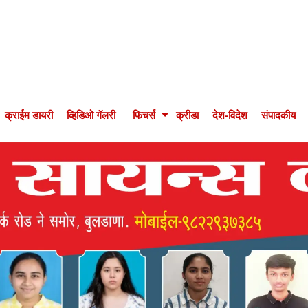
क्राईम डायरी
व्हिडिओ गॅलरी
फिचर्स
क्रीडा
देश-विदेश
संपादकीय