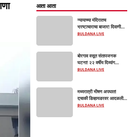
ाणा
आता आता
न्यायाच्या मंदिरातच
भ्रष्टाचाराचा बाजार! दिवाणी
न्यायालयाचा बेलीफ १०
BULDANA LIVE
हजारांची लाच घेताना एसीबीच्या
जाळ्यात; मेहकरात खळबळ!
बोरगाव वसूत संतापजनक
घटना! २२ वर्षीय दिव्यांग
तरुणीवर लैंगिक अत्याचार;
BULDANA LIVE
शौचासाठी गेलेल्या तरुणीचा
पाठलाग करून अत्याचाराचा
आरोप; चिखली पोलिसांकडून
मध्यरात्री भीषण अपघात!
आरोपीविरुद्ध कठोर कारवाई
दुचाकी डिव्हायडरवर आदळली;
हिंगणा शिवारातील ५५ वर्षीय
BULDANA LIVE
शेतकऱ्याचा जागीच मृत्यू!
खांडवी–हिंगणा मार्गावर काळाचा
घाला; रात्री घरी परतताना
घडली दुर्दैवी घटना