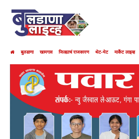
बुलडाणा
खामगाव
जिल्ह्याचं राजकारण
थेट-भेट
मार्केट लाइव्ह