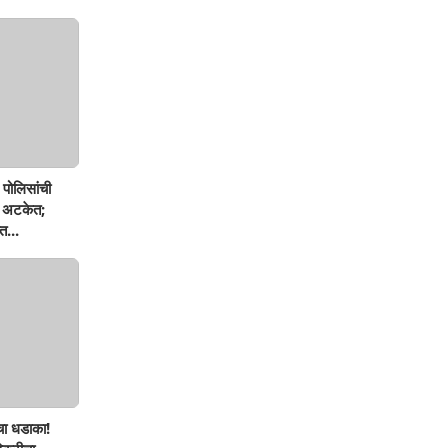
पोलिसांची
ण अटकेत;
त...
चा धडाका!