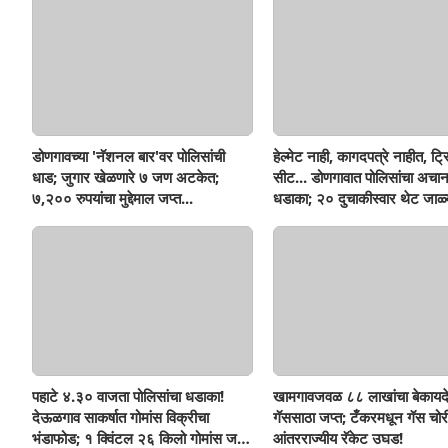
डोणगावच्या 'नॅशनल बार'वर पोलिसांची
हेल्मेट नाही, कागदपत्रे नाहीत, ट्
धाड; जुगार खेळणारे ७ जण अटकेत;
सीट... डोणगावात पोलिसांचा अचा
७,२०० रुपयांचा मुद्देमाल जप्त...
धडाका; २० दुचाकीस्वार थेट जाळ्
पहाटे ४.३० वाजता पोलिसांचा धडाका!
खामगावजवळ ८८ लाखांचा बेकायद
देऊळगाव साकर्षात गोमांस विक्रीचा
गॅससाठा जप्त; टँकरमधून गॅस चोर
भंडाफोड; १ क्विंटल २६ किलो गोमांस जप्त,
आंतरराज्यीय रॅकेट उघड!