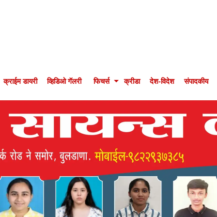
क्राईम डायरी
व्हिडिओ गॅलरी
फिचर्स
क्रीडा
देश-विदेश
संपादकीय