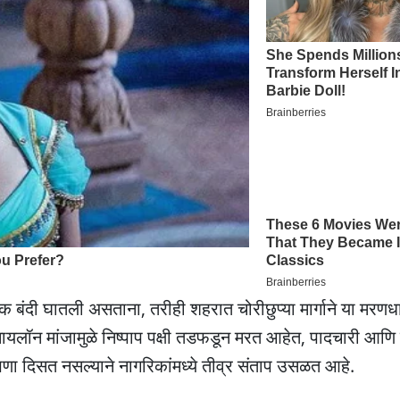
क बंदी घातली असताना, तरीही शहरात चोरीछुप्या मार्गाने या मरणध
ी नायलॉन मांजामुळे निष्पाप पक्षी तडफडून मरत आहेत, पादचारी आणि
ा दिसत नसल्याने नागरिकांमध्ये तीव्र संताप उसळत आहे.