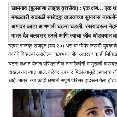
खामगाव (बुलडाणा लाइव्ह वृत्तसेवा) : एक क्षण… एक 
मंगळवारी सकाळी साडेदहा वाजताच्या सुमारास नायलॉ
अंगावर काटा आणणारी घटना घडली. रस्त्यावरून नेहमीप्
मात्र दैव बलवत्तर ठरले आणि त्याचा जीव थोडक्यात व
ऋषभ राजेंद्र राजपूत (वय २५) असे या गंभीर जखमी युवकाच
वेदनेने विव्हळत असलेल्या ऋषभचा जीव अक्षरशः काही मिनिटा
घटना लक्षात येताच परिसरातील नागरिकांनी माणुसकी दाखवत 
दाखल करण्यात आले. वेळेवर उपचार मिळाल्यामुळे ऋषभचा जीव 
आहे. मात्र, त्या काही क्षणांनी संपूर्ण परिसर हादरून गेला होता