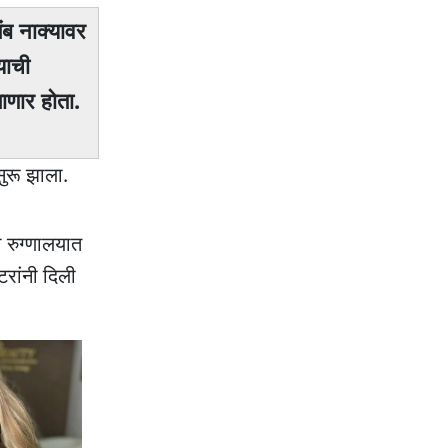
ंब नाक्यावर
याची
ाणार होता.
ुरू झाला.
 रुग्णालयात
रांनी दिली