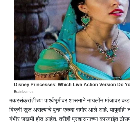
मकरसंक्रांतीच्या पार्श्वभूमीवर शासनाने नायलॉन मांजावर कड
विक्री सुरू असल्याचे पुन्हा एकदा समोर आले आहे. यापूर्वीह
गंभीर जखमी होत आहेत. तरीही प्रशासनाच्या कारवाईत ठोसपण