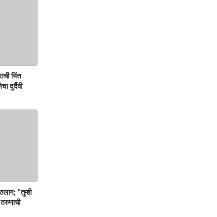
ाची भिंत
ा दुर्दैवी
ठलाग; "तुम्ही
 तरुणाची