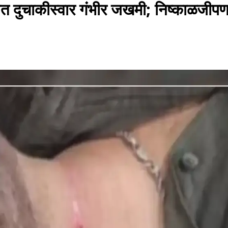
त दुचाकीस्वार गंभीर जखमी; निष्काळजीपण