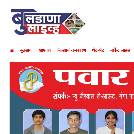
बुलडाणा
खामगाव
जिल्ह्याचं राजकारण
थेट-भेट
मार्केट लाइव्ह