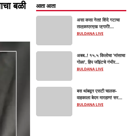
ाचा बळी
आता आता
असा कसा नेता! शिंदे गटाचा
तालुकाप्रमुख जुगारी!
खामगावात तालुकाप्रमुखांच्या
BULDANA LIVE
जुगार अड्ड्यावर डीवायएसपी
पथकाची धाड.. अंधारात पळून
गेला तालुकाप्रमुख; पण ६
अबब..! १५.५ किलोचा 'मांसाचा
जणांना साडेआठ लाखांच्या
गोळा', हिप जॉइंटचे गंभीर
मुद्देमालासह पकडले.....
फ्रॅक्चर अन् मृत्यूशी झुंज...
BULDANA LIVE
बस थांबवून एसटी चालक-
वाहकाला बेदम मारहाण! सरकारी
कामात अडथळा; प्रवाशांसमोर
BULDANA LIVE
धिंगाणा घालणाऱ्या तिघांविरुद्ध
गुन्हा! 'हॉर्न का वाजवला?' या
क्षुल्लक कारणावरून संतापजनक
प्रकार;