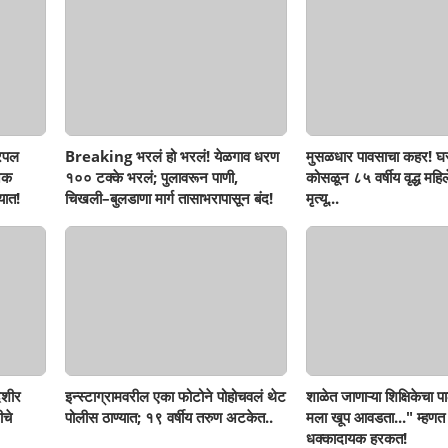
रिपल
Breaking भरलं हो भरलं! येळगाव धरण
मुसळधार पावसाचा कहर! घर
नक
१०० टक्के भरलं; पुलावरून पाणी,
कोसळून ८५ वर्षीय वृद्ध महिलेच
यात!
चिखली–बुलडाणा मार्ग तासाभरापासून बंद!
मृत्यू...
ेशीर
इन्स्टाग्रामवरील एका फोटोने पोहोचवलं थेट
शाळेत जाणाऱ्या शिक्षिकेचा पा
ीचे
पोलीस ठाण्यात; १९ वर्षीय तरुण अटकेत..
मला खूप आवडता..." म्हणत
धक्कादायक हरकत!