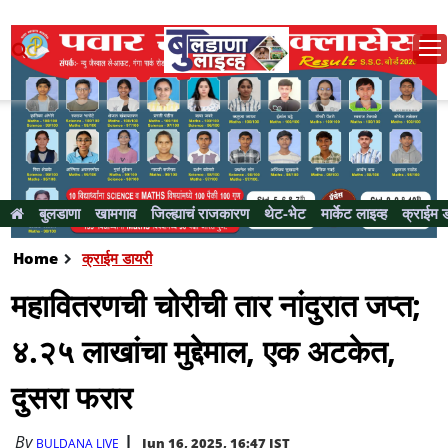
बुलडाणा
खामगाव
जिल्ह्याचं राजकारण
थेट-भेट
मार्केट लाइव्ह
क्राईम 
Home
क्राईम डायरी
महावितरणची चोरीची तार नांदुरात जप्त;
४.२५ लाखांचा मुद्देमाल, एक अटकेत,
दुसरा फरार
By
Jun 16, 2025, 16:47 IST
BULDANA LIVE