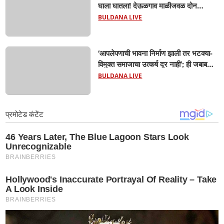
घाला घातला! देऊळगाव माळीजवळ दोन
चिमुकल्यांचा बुडून दुर्दैवी मृत्यू; कोराडी प्रकल्प
BULDANA LIVE
परिसरात शोककळा
‘आपलेपणाची भावना निर्माण झाली तर भटक्या-
विमुक्त समाजाचा उत्कर्ष दूर नाही’; ही जबाबदारी
केवळ सरकारची नाही,आपल्या सर्वांची !
BULDANA LIVE
सरसंघचालक मोहनजी भागवत यांचे प्रतिपादन!