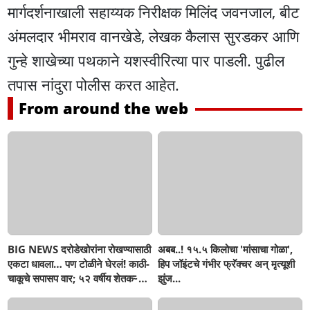
मार्गदर्शनाखाली सहाय्यक निरीक्षक मिलिंद जवनजाल, बीट
अंमलदार भीमराव वानखेडे, लेखक कैलास सुरडकर आणि
गुन्हे शाखेच्या पथकाने यशस्वीरित्या पार पाडली. पुढील
तपास नांदुरा पोलीस करत आहेत.
From around the web
BIG NEWS दरोडेखोरांना रोखण्यासाठी
अबब..! १५.५ किलोचा 'मांसाचा गोळा',
एकटा धावला… पण टोळीने घेरलं! काठी-
हिप जॉइंटचे गंभीर फ्रॅक्चर अन् मृत्यूशी
चाकूचे सपासप वार; ५२ वर्षीय शेतकऱ्याचा
झुंज...
दुर्दैवी अंत!