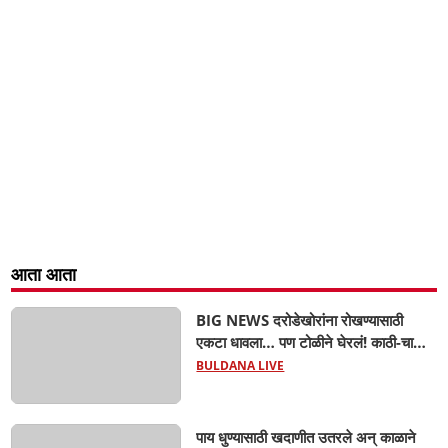
आता आता
BIG NEWS दरोडेखोरांना रोखण्यासाठी
एकटा धावला… पण टोळीने घेरलं! काठी-चाकूचे
सपासप वार; ५२ वर्षीय शेतकऱ्याचा दुर्दैवी अंत!
BULDANA LIVE
पाय धुण्यासाठी खदाणीत उतरले अन् काळाने