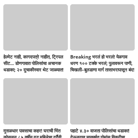
हेल्मेट नाही, कागदपत्रे नाहीत, ट्रिपल
Breaking भरलं हो भरलं! येळगाव
सीट... डोणगावात पोलिसांचा अचानक
धरण १०० टक्के भरलं; पुलावरून पाणी,
धडाका; २० दुचाकीस्वार थेट जाळ्यात!
चिखली–बुलडाणा मार्ग तासाभरापासून बंद!
मुसळधार पावसाचा कहर! घराची भिंत
पहाटे ४.३० वाजता पोलिसांचा धडाका!
कोसळून ८५ वर्षीय वृद्ध महिलेचा दुर्दैवी
देऊळगाव साकर्षात गोमांस विक्रीचा