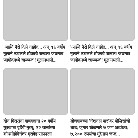
'आईने पैसे दिले नाहीत... अन् १६ वर्षीय
'आईने पैसे दिले नाहीत... अन् १६ वर्षीय
मुलाने उचलले टोकाचे पाऊल! जळगाव
मुलाने उचलले टोकाचे पाऊल! जळगाव
जामोदमध्ये खळबळ'! मुलांमधली
जामोदमध्ये खळबळ'! मुलांमधली
सहनशीलता संपली काय?
सहनशीलता संपली काय?
दोन मित्रांना वाचवताना २० वर्षीय
डोणगावच्या 'नॅशनल बार'वर पोलिसांची
युवकाचा दुर्दैवी मृत्यू; २२ तासांच्या
धाड; जुगार खेळणारे ७ जण अटकेत;
शोधमोहीमेनंतर मृतदेह सापडला
७,२०० रुपयांचा मुद्देमाल जप्त...