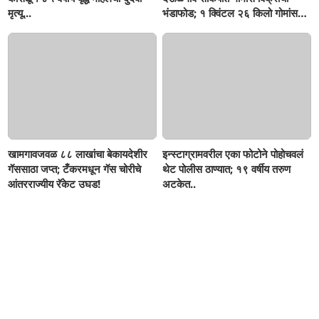
मृत्यू...
भंडाफोड; १ क्विंटल २६ किलो गोमांस
जप्त, दोघे गजाआड
खामगावजवळ ८८ लाखांचा बेकायदेशीर
इन्स्टाग्रामवरील एका फोटोने पोहोचवलं
गॅससाठा जप्त; टँकरमधून गॅस चोरीचे
थेट पोलीस ठाण्यात; १९ वर्षीय तरुण
आंतरराज्यीय रॅकेट उघड!
अटकेत..