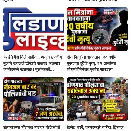
सहनशीलता संपली काय?
'आईने पैसे दिले नाहीत... अन् १६ वर्षीय
दोन मित्रांना वाचवताना २० वर्षीय
मुलाने उचलले टोकाचे पाऊल! जळगाव
युवकाचा दुर्दैवी मृत्यू; २२ तासांच्या
जामोदमध्ये खळबळ'! मुलांमधली
शोधमोहीमेनंतर मृतदेह सापडला
सहनशीलता संपली काय?
डोणगावच्या 'नॅशनल बार'वर पोलिसांची
हेल्मेट नाही, कागदपत्रे नाहीत, ट्रिपल