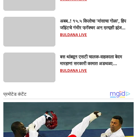
पळून गेला तालुकाप्रमुख; पण ६ जणांना
साडेआठ लाखांच्या मुद्देमालासह पकडले.....
अबब..! १५.५ किलोचा 'मांसाचा गोळा', हिप
जॉइंटचे गंभीर फ्रॅक्चर अन् मृत्यूशी झुंज...
BULDANA LIVE
बस थांबवून एसटी चालक-वाहकाला बेदम
मारहाण! सरकारी कामात अडथळा;
प्रवाशांसमोर धिंगाणा घालणाऱ्या तिघांविरुद्ध
BULDANA LIVE
गुन्हा! 'हॉर्न का वाजवला?' या क्षुल्लक
कारणावरून संतापजनक प्रकार;