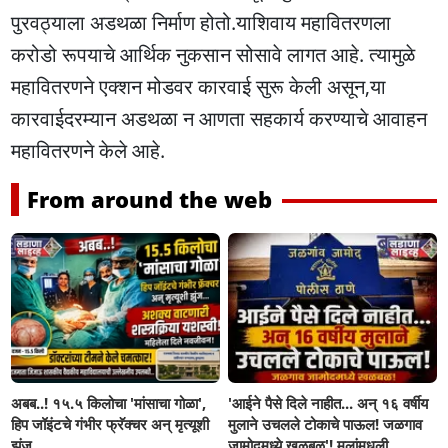
पुरवठ्याला अडथळा निर्माण होतो.याशिवाय महावितरणला
करोडो रूपयाचे आर्थिक नुकसान सोसावे लागत आहे. त्यामुळे
महावितरणने एक्शन मोडवर कारवाई सुरू केली असून,या
कारवाईदरम्यान अडथळा न आणता सहकार्य करण्याचे आवाहन
महावितरणने केले आहे.
From around the web
अबब..! १५.५ किलोचा 'मांसाचा गोळा',
'आईने पैसे दिले नाहीत... अन् १६ वर्षीय
हिप जॉइंटचे गंभीर फ्रॅक्चर अन् मृत्यूशी
मुलाने उचलले टोकाचे पाऊल! जळगाव
झुंज...
जामोदमध्ये खळबळ'! मुलांमधली