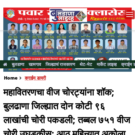
बुलडाणा
खामगाव
जिल्ह्याचं राजकारण
थेट-भेट
मार्केट लाइव्ह
क्राईम 
Home
क्राईम डायरी
महावितरणचा वीज चोरट्यांना शॉक;
बुलढाणा जिल्ह्यात दोन कोटी ९६
लाखांची चोरी पकडली; तब्बल ७५१ वीज
चोरी उघडकीस; आठ महिन्यात अकोला