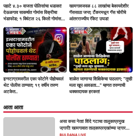
पहाटे ४.३० वाजता पोलिसांचा धडाका!
खामगावजवळ ८८ लाखांचा बेकायदेशीर
देऊळगाव साकर्षात गोमांस विक्रीचा
गॅससाठा जप्त; टँकरमधून गॅस चोरीचे
भंडाफोड; १ क्विंटल २६ किलो गोमांस
आंतरराज्यीय रॅकेट उघड!
जप्त, दोघे गजाआड
इन्स्टाग्रामवरील एका फोटोने पोहोचवलं
शाळेत जाणाऱ्या शिक्षिकेचा पाठलाग; "तुम्ही
थेट पोलीस ठाण्यात; १९ वर्षीय तरुण
मला खूप आवडता..." म्हणत तरुणाची
अटकेत..
धक्कादायक हरकत!
आता आता
असा कसा नेता! शिंदे गटाचा तालुकाप्रमुख
जुगारी! खामगावात तालुकाप्रमुखांच्या जुगार
अड्ड्यावर डीवायएसपी पथकाची धाड.. अंधारात
BULDANA LIVE