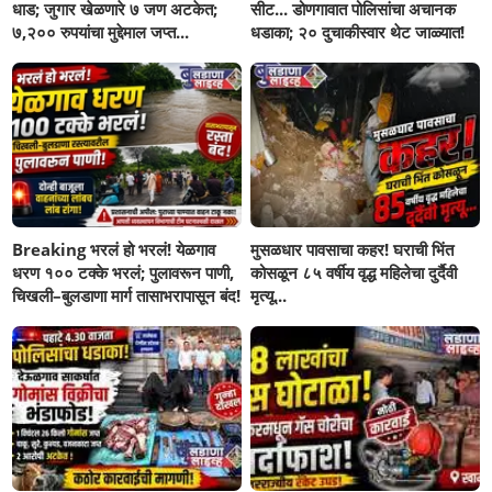
धाड; जुगार खेळणारे ७ जण अटकेत;
सीट... डोणगावात पोलिसांचा अचानक
७,२०० रुपयांचा मुद्देमाल जप्त...
धडाका; २० दुचाकीस्वार थेट जाळ्यात!
Breaking भरलं हो भरलं! येळगाव
मुसळधार पावसाचा कहर! घराची भिंत
धरण १०० टक्के भरलं; पुलावरून पाणी,
कोसळून ८५ वर्षीय वृद्ध महिलेचा दुर्दैवी
चिखली–बुलडाणा मार्ग तासाभरापासून बंद!
मृत्यू...