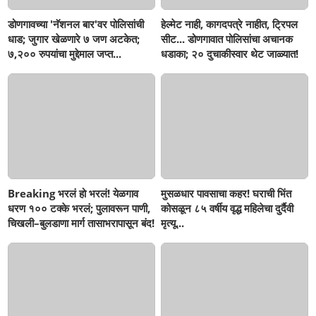
डोणगावच्या 'नॅशनल बार'वर पोलिसांची
हेल्मेट नाही, कागदपत्रे नाहीत, ट्रिपल
धाड; जुगार खेळणारे ७ जण अटकेत;
सीट... डोणगावात पोलिसांचा अचानक
७,२०० रुपयांचा मुद्देमाल जप्त...
धडाका; २० दुचाकीस्वार थेट जाळ्यात!
Breaking भरलं हो भरलं! येळगाव
मुसळधार पावसाचा कहर! घराची भिंत
धरण १०० टक्के भरलं; पुलावरून पाणी,
कोसळून ८५ वर्षीय वृद्ध महिलेचा दुर्दैवी
चिखली–बुलडाणा मार्ग तासाभरापासून बंद!
मृत्यू...