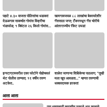
पहाटे ४.३० वाजता पोलिसांचा धडाका!
खामगावजवळ ८८ लाखांचा बेकायदेशीर
देऊळगाव साकर्षात गोमांस विक्रीचा
गॅससाठा जप्त; टँकरमधून गॅस चोरीचे
भंडाफोड; १ क्विंटल २६ किलो गोमांस
आंतरराज्यीय रॅकेट उघड!
जप्त, दोघे गजाआड
इन्स्टाग्रामवरील एका फोटोने पोहोचवलं
शाळेत जाणाऱ्या शिक्षिकेचा पाठलाग; "तुम्ही
थेट पोलीस ठाण्यात; १९ वर्षीय तरुण
मला खूप आवडता..." म्हणत तरुणाची
अटकेत..
धक्कादायक हरकत!
आता आता
पाय धुण्यासाठी खदाणीत उतरले अन् काळाने