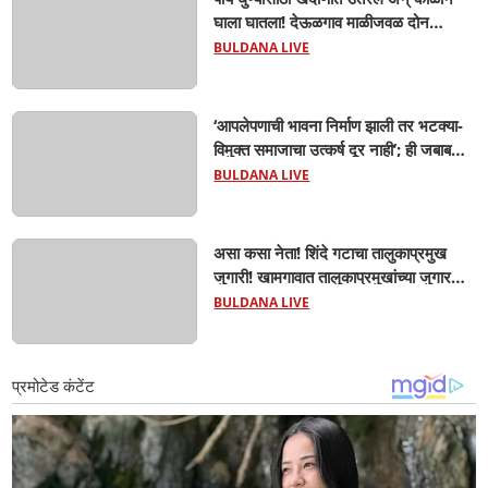
घाला घातला! देऊळगाव माळीजवळ दोन
चिमुकल्यांचा बुडून दुर्दैवी मृत्यू; कोराडी प्रकल्प
BULDANA LIVE
परिसरात शोककळा
‘आपलेपणाची भावना निर्माण झाली तर भटक्या-
विमुक्त समाजाचा उत्कर्ष दूर नाही’; ही जबाबदारी
केवळ सरकारची नाही,आपल्या सर्वांची !
BULDANA LIVE
सरसंघचालक मोहनजी भागवत यांचे प्रतिपादन!
असा कसा नेता! शिंदे गटाचा तालुकाप्रमुख
जुगारी! खामगावात तालुकाप्रमुखांच्या जुगार
अड्ड्यावर डीवायएसपी पथकाची धाड.. अंधारात
BULDANA LIVE
पळून गेला तालुकाप्रमुख; पण ६ जणांना
साडेआठ लाखांच्या मुद्देमालासह पकडले.....