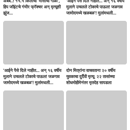
अबब..! १५.५ किलोचा 'मांसाचा गोळा',
'आईने पैसे दिले नाहीत... अन् १६ वर्षीय
हिप जॉइंटचे गंभीर फ्रॅक्चर अन् मृत्यूशी
मुलाने उचलले टोकाचे पाऊल! जळगाव
झुंज...
जामोदमध्ये खळबळ'! मुलांमधली
सहनशीलता संपली काय?
'आईने पैसे दिले नाहीत... अन् १६ वर्षीय
दोन मित्रांना वाचवताना २० वर्षीय
मुलाने उचलले टोकाचे पाऊल! जळगाव
युवकाचा दुर्दैवी मृत्यू; २२ तासांच्या
जामोदमध्ये खळबळ'! मुलांमधली
शोधमोहीमेनंतर मृतदेह सापडला
सहनशीलता संपली काय?