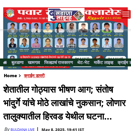
बुलडाणा
खामगाव
जिल्ह्याचं राजकारण
थेट-भेट
मार्केट लाइव्ह
क्राईम 
Home
क्राईम डायरी
शेतातील गोठ्यास भीषण आग; संतोष
भांदुर्गे यांचे मोठे लाखांचे नुकसान; लोणार
तालुक्यातील हिरवड येथील घटना...
By
May 8, 2025, 19:41 IST
BULDANA LIVE