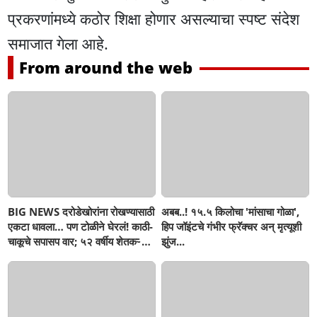
प्रकरणांमध्ये कठोर शिक्षा होणार असल्याचा स्पष्ट संदेश
समाजात गेला आहे.
From around the web
BIG NEWS दरोडेखोरांना रोखण्यासाठी
अबब..! १५.५ किलोचा 'मांसाचा गोळा',
एकटा धावला… पण टोळीने घेरलं! काठी-
हिप जॉइंटचे गंभीर फ्रॅक्चर अन् मृत्यूशी
चाकूचे सपासप वार; ५२ वर्षीय शेतकऱ्याचा
झुंज...
दुर्दैवी अंत!