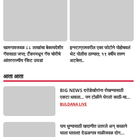
खामगावजवळ ८८ लाखांचा बेकायदेशीर
इन्स्टाग्रामवरील एका फोटोने पोहोचवलं
गॅससाठा जप्त; टँकरमधून गॅस चोरीचे
थेट पोलीस ठाण्यात; १९ वर्षीय तरुण
आंतरराज्यीय रॅकेट उघड!
अटकेत..
आता आता
BIG NEWS दरोडेखोरांना रोखण्यासाठी
एकटा धावला… पण टोळीने घेरलं! काठी-चाकूचे
सपासप वार; ५२ वर्षीय शेतकऱ्याचा दुर्दैवी अंत!
BULDANA LIVE
पाय धुण्यासाठी खदाणीत उतरले अन् काळाने
घाला घातला! देऊळगाव माळीजवळ दोन