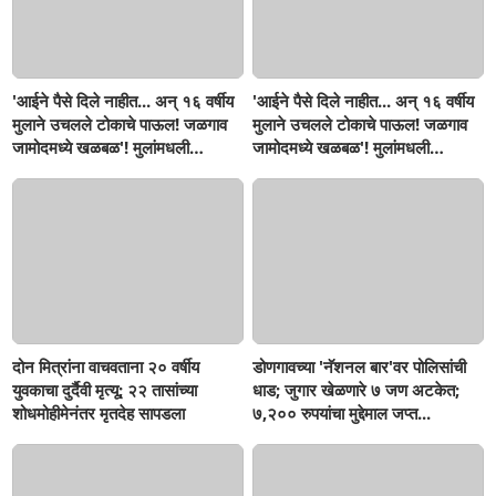
'आईने पैसे दिले नाहीत... अन् १६ वर्षीय
'आईने पैसे दिले नाहीत... अन् १६ वर्षीय
मुलाने उचलले टोकाचे पाऊल! जळगाव
मुलाने उचलले टोकाचे पाऊल! जळगाव
जामोदमध्ये खळबळ'! मुलांमधली
जामोदमध्ये खळबळ'! मुलांमधली
सहनशीलता संपली काय?
सहनशीलता संपली काय?
दोन मित्रांना वाचवताना २० वर्षीय
डोणगावच्या 'नॅशनल बार'वर पोलिसांची
युवकाचा दुर्दैवी मृत्यू; २२ तासांच्या
धाड; जुगार खेळणारे ७ जण अटकेत;
शोधमोहीमेनंतर मृतदेह सापडला
७,२०० रुपयांचा मुद्देमाल जप्त...