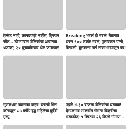
हेल्मेट नाही, कागदपत्रे नाहीत, ट्रिपल
Breaking भरलं हो भरलं! येळगाव
सीट... डोणगावात पोलिसांचा अचानक
धरण १०० टक्के भरलं; पुलावरून पाणी,
धडाका; २० दुचाकीस्वार थेट जाळ्यात!
चिखली–बुलडाणा मार्ग तासाभरापासून बंद!
मुसळधार पावसाचा कहर! घराची भिंत
पहाटे ४.३० वाजता पोलिसांचा धडाका!
कोसळून ८५ वर्षीय वृद्ध महिलेचा दुर्दैवी
देऊळगाव साकर्षात गोमांस विक्रीचा
मृत्यू...
भंडाफोड; १ क्विंटल २६ किलो गोमांस
जप्त, दोघे गजाआड