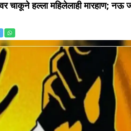
ुणावर चाकूने हल्ला महिलेलाही मारहाण; नऊ जण