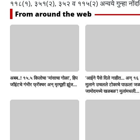
११८(१), ३५१(२), ३५२ व ११५(२) अन्वये गुन्हा नों
From around the web
अबब..! १५.५ किलोचा 'मांसाचा गोळा', हिप
'आईने पैसे दिले नाहीत... अन् १६ व
जॉइंटचे गंभीर फ्रॅक्चर अन् मृत्यूशी झुंज...
मुलाने उचलले टोकाचे पाऊल! जळ
जामोदमध्ये खळबळ'! मुलांमधली
सहनशीलता संपली काय?