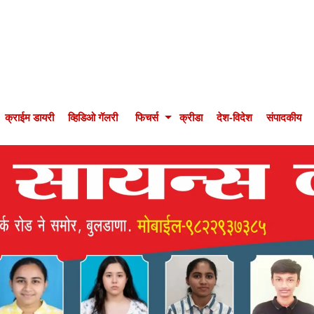
क्राईम डायरी
व्हिडिओ गॅलरी
फिचर्स
क्रीडा
देश-विदेश
संपादकीय