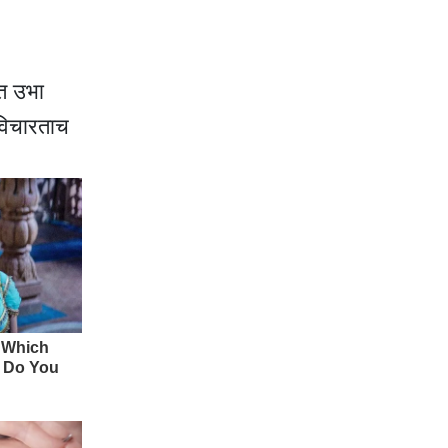
ीत उभा
विचारताच