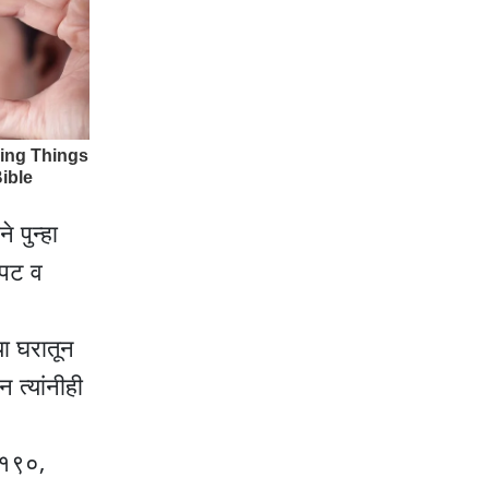
 पुन्हा
ापट व
या घरातून
 त्यांनीही
 १९०,