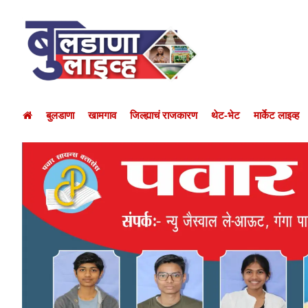
बुलडाणा
खामगाव
जिल्ह्याचं राजकारण
थेट-भेट
मार्केट लाइव्ह