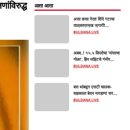
ांविरुद्ध
आता आता
असा कसा नेता! शिंदे गटाचा
तालुकाप्रमुख जुगारी!
खामगावात तालुकाप्रमुखांच्या
BULDANA LIVE
जुगार अड्ड्यावर डीवायएसपी
पथकाची धाड.. अंधारात पळून
गेला तालुकाप्रमुख; पण ६
अबब..! १५.५ किलोचा 'मांसाचा
जणांना साडेआठ लाखांच्या
गोळा', हिप जॉइंटचे गंभीर
मुद्देमालासह पकडले.....
फ्रॅक्चर अन् मृत्यूशी झुंज...
BULDANA LIVE
बस थांबवून एसटी चालक-
वाहकाला बेदम मारहाण! सरकारी
कामात अडथळा; प्रवाशांसमोर
BULDANA LIVE
धिंगाणा घालणाऱ्या तिघांविरुद्ध
गुन्हा! 'हॉर्न का वाजवला?' या
क्षुल्लक कारणावरून संतापजनक
प्रकार;