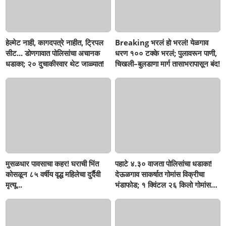
हेल्मेट नाही, कागदपत्रे नाहीत, ट्रिपल
Breaking भरलं हो भरलं! येळगाव
सीट... डोणगावात पोलिसांचा अचानक
धरण १०० टक्के भरलं; पुलावरून पाणी,
धडाका; २० दुचाकीस्वार थेट जाळ्यात!
चिखली–बुलडाणा मार्ग तासाभरापासून बंद!
मुसळधार पावसाचा कहर! घराची भिंत
पहाटे ४.३० वाजता पोलिसांचा धडाका!
कोसळून ८५ वर्षीय वृद्ध महिलेचा दुर्दैवी
देऊळगाव साकर्षात गोमांस विक्रीचा
मृत्यू...
भंडाफोड; १ क्विंटल २६ किलो गोमांस
जप्त, दोघे गजाआड