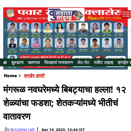
बुलडाणा
खामगाव
जिल्ह्याचं राजकारण
थेट-भेट
मार्केट लाइव्ह
क्राईम 
Home
क्राईम डायरी
मंगरूळ नवघरेमध्ये बिबट्याचा हल्ला! १२
शेळ्यांचा फडशा; शेतकऱ्यांमध्ये भीतीचं
वातावरण
By
Apr 14, 2025, 13:44 IST
BULDANA LIVE