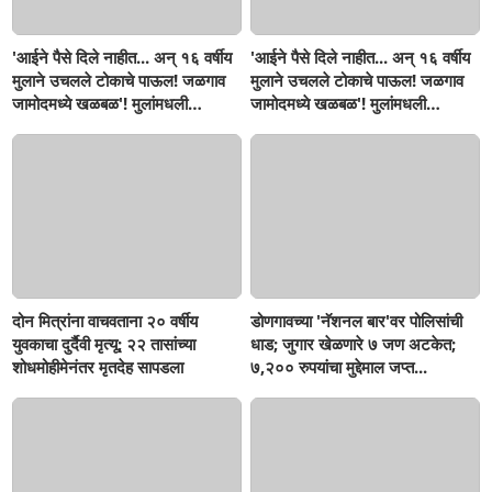
'आईने पैसे दिले नाहीत... अन् १६ वर्षीय
'आईने पैसे दिले नाहीत... अन् १६ वर्षीय
मुलाने उचलले टोकाचे पाऊल! जळगाव
मुलाने उचलले टोकाचे पाऊल! जळगाव
जामोदमध्ये खळबळ'! मुलांमधली
जामोदमध्ये खळबळ'! मुलांमधली
सहनशीलता संपली काय?
सहनशीलता संपली काय?
दोन मित्रांना वाचवताना २० वर्षीय
डोणगावच्या 'नॅशनल बार'वर पोलिसांची
युवकाचा दुर्दैवी मृत्यू; २२ तासांच्या
धाड; जुगार खेळणारे ७ जण अटकेत;
शोधमोहीमेनंतर मृतदेह सापडला
७,२०० रुपयांचा मुद्देमाल जप्त...