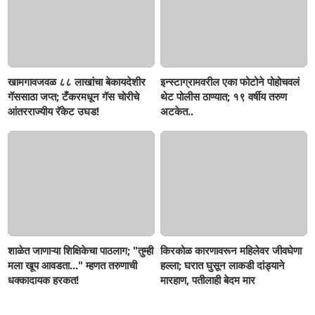
खामगावजवळ ८८ लाखांचा बेकायदेशीर
इन्स्टाग्रामवरील एका फोटोने पोहोचवलं
गॅससाठा जप्त; टँकरमधून गॅस चोरीचे
थेट पोलीस ठाण्यात; १९ वर्षीय तरुण
आंतरराज्यीय रॅकेट उघड!
अटकेत..
शाळेत जाणाऱ्या शिक्षिकेचा पाठलाग; "तुम्ही
किरकोळ कारणावरून महिलेवर जीवघेणा
मला खूप आवडता..." म्हणत तरुणाची
हल्ला; घरात घुसून लाकडी दांड्याने
धक्कादायक हरकत!
मारहाण, पतीलाही बेदम मार