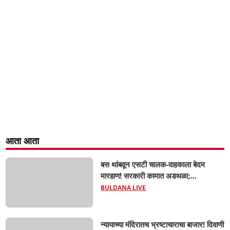
आता आता
बस थांबवून एसटी चालक-वाहकाला बेदम
मारहाण! सरकारी कामात अडथळा;
प्रवाशांसमोर धिंगाणा घालणाऱ्या तिघांविरुद्ध
BULDANA LIVE
गुन्हा! 'हॉर्न का वाजवला?' या क्षुल्लक
कारणावरून संतापजनक प्रकार;
न्यायाच्या मंदिरातच भ्रष्टाचाराचा बाजार! दिवाणी