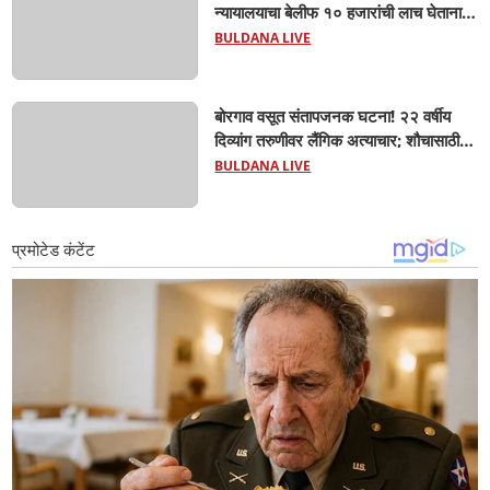
न्यायालयाचा बेलीफ १० हजारांची लाच घेताना
एसीबीच्या जाळ्यात; मेहकरात खळबळ!
BULDANA LIVE
बोरगाव वसूत संतापजनक घटना! २२ वर्षीय
दिव्यांग तरुणीवर लैंगिक अत्याचार; शौचासाठी
गेलेल्या तरुणीचा पाठलाग करून अत्याचाराचा
BULDANA LIVE
आरोप; चिखली पोलिसांकडून आरोपीविरुद्ध
कठोर कारवाई