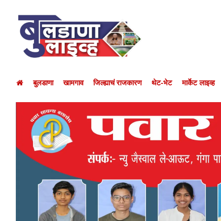
बुलडाणा
खामगाव
जिल्ह्याचं राजकारण
थेट-भेट
मार्केट लाइव्ह