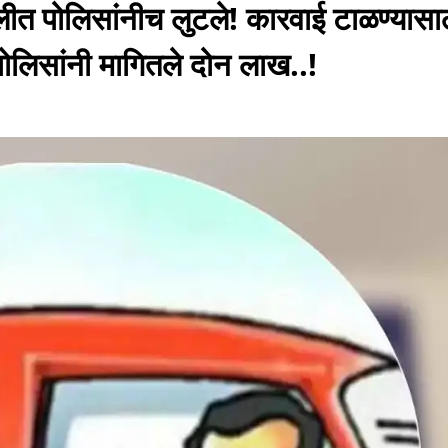
ीत पाेलिसांनीच लुटले! कारवाई टाळण्यासाठ
लिसांनी मागितले दाेन लाख..!