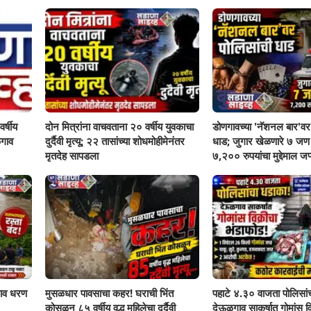
र्षीय
दोन मित्रांना वाचवताना २० वर्षीय युवकाचा
डोणगावच्या 'नॅशनल बार'वर 
गाव
दुर्दैवी मृत्यू; २२ तासांच्या शोधमोहीमेनंतर
धाड; जुगार खेळणारे ७ ज
मृतदेह सापडला
७,२०० रुपयांचा मुद्देमाल जप्
ाव धरण
मुसळधार पावसाचा कहर! घराची भिंत
पहाटे ४.३० वाजता पोलिसां
कोसळून ८५ वर्षीय वृद्ध महिलेचा दुर्दैवी
देऊळगाव साकर्षात गोमांस व