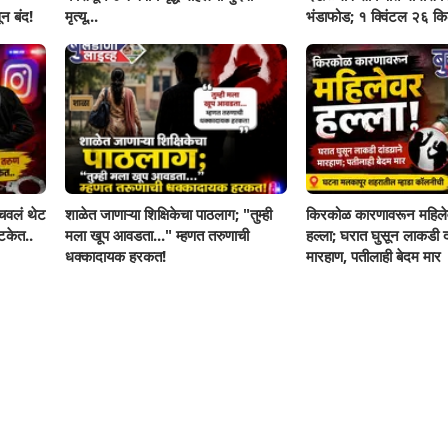
न बंद!
मृत्यू...
भंडाफोड; १ क्विंटल २६ किल
दोघे गजाआड
ोचवलं थेट
शाळेत जाणाऱ्या शिक्षिकेचा पाठलाग; "तुम्ही
किरकोळ कारणावरून महिले
टकेत..
मला खूप आवडता..." म्हणत तरुणाची
हल्ला; घरात घुसून लाकडी दा
धक्कादायक हरकत!
मारहाण, पतीलाही बेदम मार