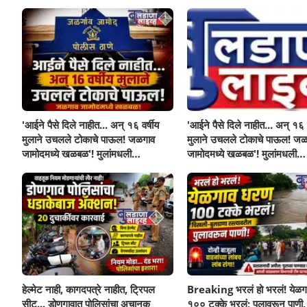
'आईने पैसे दिले नाहीत... अन् १६ वर्षीय
'आईने पैसे दिले नाहीत... अन् १६ व
मुलाने उचलले टोकाचे पाऊल! जळगाव
मुलाने उचलले टोकाचे पाऊल! जळ
जामोदमध्ये खळबळ'! मुलांमधली
जामोदमध्ये खळबळ'! मुलांमधली
सहनशीलता संपली काय?
सहनशीलता संपली काय?
हेल्मेट नाही, कागदपत्रे नाहीत, ट्रिपल
Breaking भरलं हो भरलं! येळग
सीट... डोणगावात पोलिसांचा अचानक
१०० टक्के भरलं; पुलावरून पाणी,