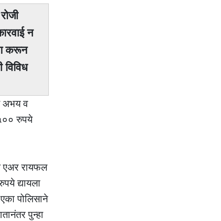
राेजी
कारवाई न
ाग करून
ी विविध
ीस अभय व
५०० रुपये
धील एअर रायफल
ुपये द्यायला
, एका पोलिसाने
ानंतर पुन्हा