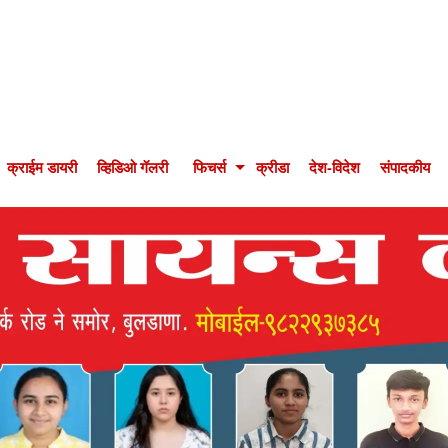
क्राईम डायरी
व्हिडिओ गॅलरी
फिचर्स
क्रीडा
देश-विदेश
संपादकीय