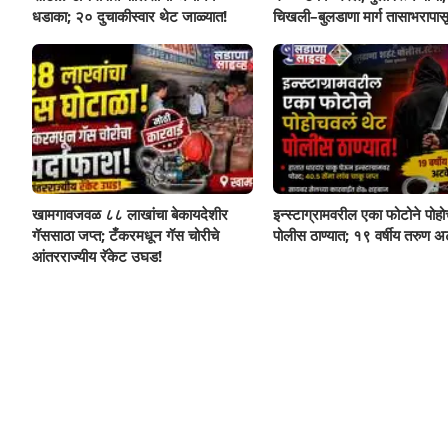
धडाका; २० दुचाकीस्वार थेट जाळ्यात!
चिखली–बुलडाणा मार्ग तासाभरापासू
खामगावजवळ ८८ लाखांचा बेकायदेशीर
इन्स्टाग्रामवरील एका फोटोने पोह
गॅससाठा जप्त; टँकरमधून गॅस चोरीचे
पोलीस ठाण्यात; १९ वर्षीय तरुण अ
आंतरराज्यीय रॅकेट उघड!