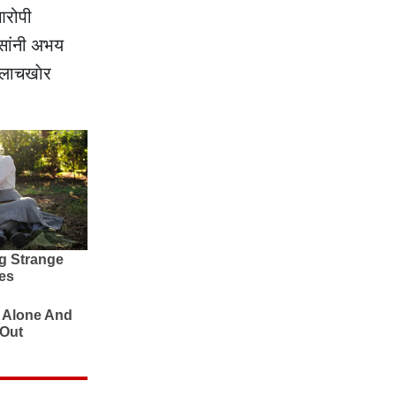
आरोपी
िसांनी अभय
 लाचखाेर