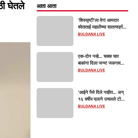
ी घेतले
आता आता
'शिवसृष्टी'ला वेग! आमदार
श्वेताताई महालेंच्या सातत्यपूर्ण
पाठपुराव्याला मोठे यश; चिखलीत
BULDANA LIVE
साकारणार ६५ कोटींचा भव्य
'छत्रपती शिवाजी महाराज
हेरिटेज थीम पार्क',
एक-दोन नव्हे... चक्क चार
बाळांना दिला जन्म! जळगाव
तालुक्यातील आदिवासी महिलेची
BULDANA LIVE
घरातच प्रसूती; आता झाली ७
लेकरांची माय ! वैद्यकीय क्षेत्रही
चक्रावले
'आईने पैसे दिले नाहीत... अन्
१६ वर्षीय मुलाने उचलले टोकाचे
पाऊल! जळगाव जामोदमध्ये
BULDANA LIVE
खळबळ'! मुलांमधली
सहनशीलता संपली काय?