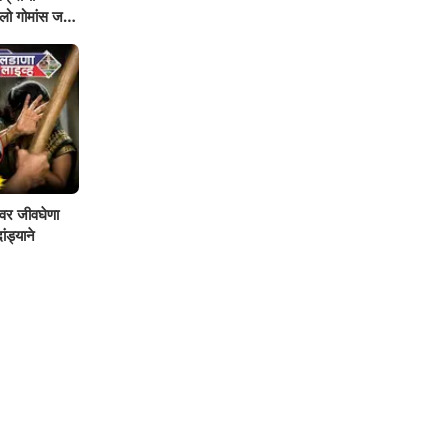
ो गोमांस जप्त,
वर जीवघेणा
ंड्याने