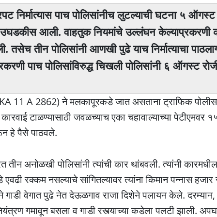
रपट निर्मात्यास पाच पाेलिसांनीच लुटल्याची घटना ५ ऑगस्ट 
उघडकीस आली. वाहतुक नियमांचे उल्लंघन केल्याप्रकरणी 
ी. तसेच तीन पाेलिसांनी आणखी पुढे याच निर्मात्याचा पाठल
करणी पाच पाेलिसांविरुद्ध चिखली पाेलिसांनी ६ ऑगस्ट राेज
 (क्र. KA 11 A 2862) ने मलकापूरकडे जात असताना ट्राफिक पोल
स कारवाई टाळण्यासाठी जवळच्याच एका चहावाल्याच्या पेटीएमवर १
ून हे पैसे पाठवले.
ाग करत तीन अनोळखी पोलिसांनी त्यांची कार थांबवली. त्यांनी कारम
े एवढी रक्कम नसल्याचे सांगितल्यावर त्यांना किमान पन्नास हजार र
ने गाडी वेगात पुढे नेत देऊळगाव राजा दिशेने पलायन केले. दरम्यान
यंत्रण गमावून बसला व गाडी रस्त्याच्या कडेला पलटी झाली. अपघात