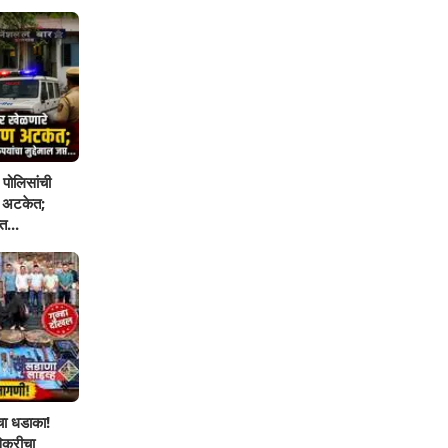
पोलिसांची
ण अटकेत;
त...
चा धडाका!
िक्रीचा