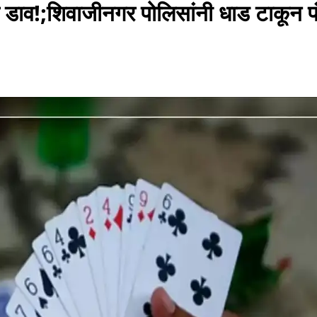
त डाव!;शिवाजीनगर पोलिसांनी धाड टाकून प