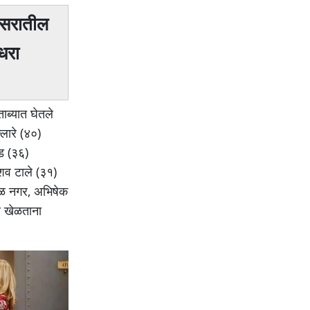
िसरातील
धरा
ाब्यात घेतले
लारे (४०)
ोड (३६)
ेशव टाले (३१)
ाळ नगर, अभिषेक
र खेळताना