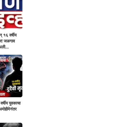
् १६ वर्षीय
ऊल! जळगाव
मधली
वर्षीय युवकाचा
शोधमोहीमेनंतर