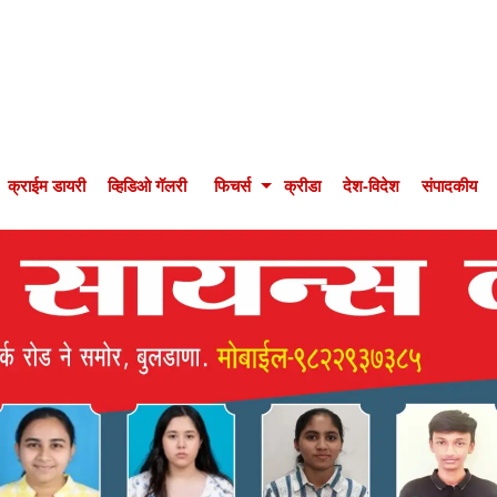
क्राईम डायरी
व्हिडिओ गॅलरी
फिचर्स
क्रीडा
देश-विदेश
संपादकीय