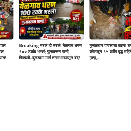
रिपल
Breaking भरलं हो भरलं! येळगाव धरण
मुसळधार पावसाचा कहर! घर
नक
१०० टक्के भरलं; पुलावरून पाणी,
कोसळून ८५ वर्षीय वृद्ध महिलेच
यात!
चिखली–बुलडाणा मार्ग तासाभरापासून बंद!
मृत्यू...