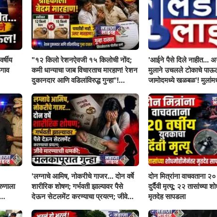
र्षीय
"१२ किलो रेशनऐवजी १५ किलोची नोंद;
'आईने पैसे दिले नाहीत... अन
गाव
कमी धान्याचा जाब विचारताच मारहाण! रेशन
मुलाने उचलले टोकाचे पा
दुकानदार आणि वडिलांविरुद्ध गुन्हा"!
जामोदमध्ये खळबळ'! मुलां
सिंदखेडराजा तालुक्यातील नशिराबादची
सहनशीलता संपली काय?
घटना..
'लग्नाचे आमिष, नोकरीचे गाजर... दोन वर्षे
दोन मित्रांना वाचवताना २० 
रुणाला
शारीरिक शोषण; गर्भवती झाल्यावर पैसे
दुर्दैवी मृत्यू; २२ तासांच्या 
देऊन सेटलमेंट करण्याचा प्रयत्न; जीवे
मृतदेह सापडला
मारण्याची धमकी; मलकापूरात गुन्हा'