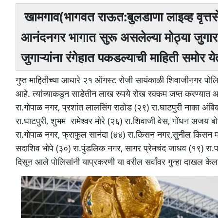
खामगाव(भागवत राऊत:बुलडाणा लाइव्ह वृत्तस
आनंदनगर भागात सुरू असलेल्या मोठ्या जुगार
जुगाऱ्यांना रंगेहात पकडल्याची माहिती समोर य
गुप्त माहितीच्या आधारे २१ ऑगस्ट रोजी सायंकाळी शिवाजीनगर पोलिसा
आहे. त्यांच्याकडून साडेतीन लाख रुपये रोख रक्कम जप्त करण्यात 
रा.गोपाळ नगर, प्रशांत लालसिंग राठोड (२९) रा.घाटपुरी नाका अंबि
रा.घाटपुरी, शुभम रामेश्वर मोरे (२६) रा.शिवाजी वेस, गोंधन अजय ब
रा.गोपाळ नगर, फ्राफुल सानंदा (४४) रा.किसन नगर,सुनील किसन 
सदाशिव भोपे (३०) रा.पुंडलिक नगर, सागर प्रेमचंद जाधव (१९) रा.
दिसून आले पोलिसांनी याप्रकरणी या वरील सर्वांवर गुन्हा दाखल केल