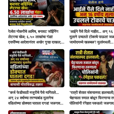
रेल्वेत नोकरीचे आमिष, बनावट जॉईनिंग
'आईने पैसे दिले नाहीत... अन् १६ व
लेटरचा खेळ; ६.५० लाखांचा गंडा!
मुलाने उचलले टोकाचे पाऊल! जळ
एसपींच्या आदेशानंतर अखेर गुन्हा दाखल;
जामोदमध्ये खळबळ'! मुलांमधली
आसलगावच्या तरुणाची फसवणूक;
सहनशीलता संपली काय?
कल्याणच्या आरोपीवर कारवाई,
"कर्ज फेडीसाठी मजुरीचे पैसे मागितले...
'रात्री शेतात संशयास्पद हालचाली;
अन् २४ वर्षाच्या तरण्याबांड मुलानेच
चेहऱ्याला रुमाल बांधून फिरणाऱ्या त
वडिलांच्या डोक्यात घातला दगड! जळगाव
पोलिसांनी रंगेहात पकडलं! जळगाव
जामोद तालुक्यातील संतापजनक
जामोदमध्ये खळबळ'
घटना...बापाची पोराविरुद्ध तक्रार