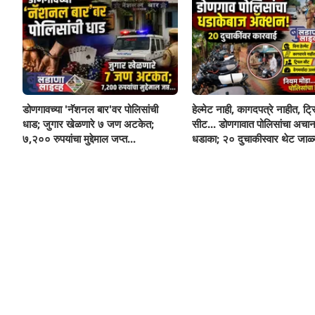
डोणगावच्या 'नॅशनल बार'वर पोलिसांची
हेल्मेट नाही, कागदपत्रे नाहीत, ट्
धाड; जुगार खेळणारे ७ जण अटकेत;
सीट... डोणगावात पोलिसांचा अचा
७,२०० रुपयांचा मुद्देमाल जप्त...
धडाका; २० दुचाकीस्वार थेट जाळ्