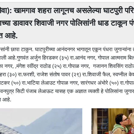
ेवा): खामगाव शहरा लागूनच असलेल्या घाटपुरी पर
ाच्या डावावर शिवाजी नगर पोलिसांनी धाड टाकून पं
ेत आहे.
ंनी छापा टाकुन. घाटपुरीच्या आनंदनगर भागातून एकून पंधरा जुगाऱ्यांना त
आली आहे.गुणवंत अर्जुन हिरडकर (३५) रा.आनंद नगर, गोपाल आत्मराम बिल्
का नगर, ,मंगेश रवींद्र राठोड (२५) रा.गोपाळ नगर, गजानन शिवसिंग राठ
ोहरा (३०) रा.फरशी, राजेश संतोष पावर (२९) रा.शिवाजी फैल, स्वप्नील क
मटकर (५०) रा.भाटिया लेआउट गोपाळ नगर, सारंगधर अंभोरे (५०) रा.गोप
पवनपुत्र सिटी पंजाब लेआऊट यासह एक अज्ञात व्यक्ती हे पोलिसांना जुगा
ा आहे.