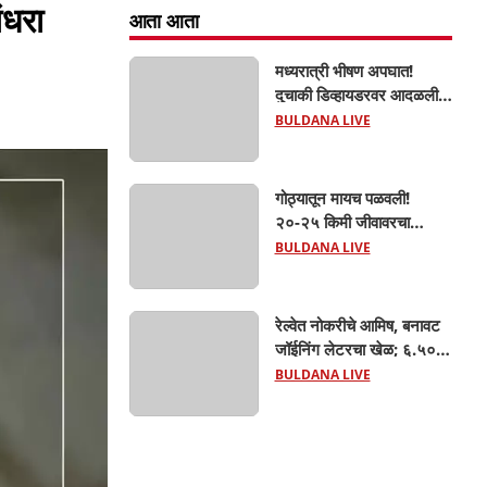
ंधरा
आता आता
मध्यरात्री भीषण अपघात!
दुचाकी डिव्हायडरवर आदळली;
हिंगणा शिवारातील ५५ वर्षीय
BULDANA LIVE
शेतकऱ्याचा जागीच मृत्यू!
खांडवी–हिंगणा मार्गावर काळाचा
घाला; रात्री घरी परतताना
गोठ्यातून मायच पळवली!
घडली दुर्दैवी घटना
२०-२५ किमी जीवावरचा
पाठलाग; खामगाव ग्रामीण
BULDANA LIVE
पोलिसांनी गाय वाचवली, चोरटे
मात्र अंधाराचा फायदा घेऊन
पसार!
रेल्वेत नोकरीचे आमिष, बनावट
जॉईनिंग लेटरचा खेळ; ६.५०
लाखांचा गंडा! एसपींच्या
BULDANA LIVE
आदेशानंतर अखेर गुन्हा दाखल;
आसलगावच्या तरुणाची
फसवणूक; कल्याणच्या आरोपीवर
कारवाई,