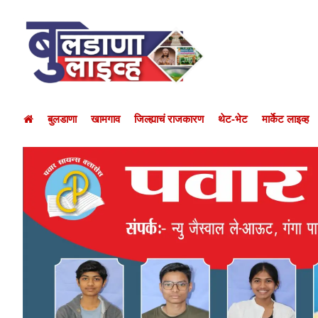
बुलडाणा
खामगाव
जिल्ह्याचं राजकारण
थेट-भेट
मार्केट लाइव्ह