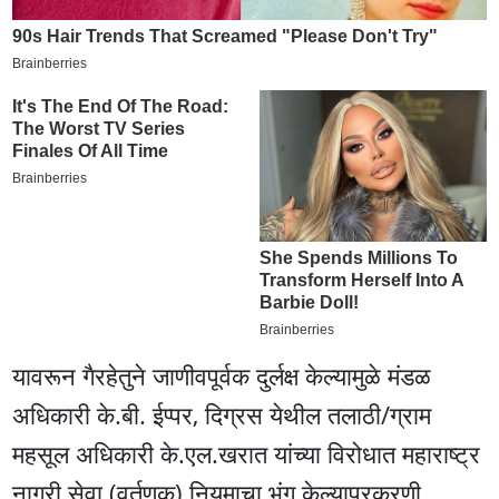
यावरून गैरहेतुने जाणीवपूर्वक दुर्लक्ष केल्यामुळे मंडळ
अधिकारी के.बी. ईप्पर, दिग्रस येथील तलाठी/ग्राम
महसूल अधिकारी के.एल.खरात यांच्या विरोधात महाराष्ट्र
नागरी सेवा (वर्तणूक) नियमाचा भंग केल्याप्रकरणी