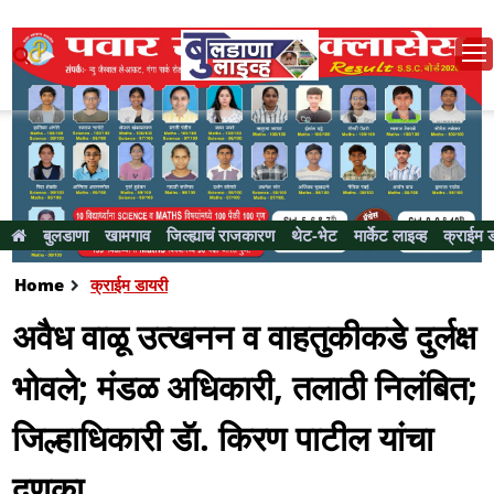
बुलडाणा
खामगाव
जिल्ह्याचं राजकारण
थेट-भेट
मार्केट लाइव्ह
क्राईम 
Home
क्राईम डायरी
अवैध वाळू उत्खनन व वाहतुकीकडे दुर्लक्ष
भोवले; मंडळ अधिकारी, तलाठी निलंबित;
जिल्हाधिकारी डॅा. किरण पाटील यांचा
दणका...