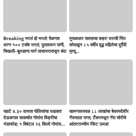
Breaking भरलं हो भरलं! येळगाव
मुसळधार पावसाचा कहर! घराची भिंत
धरण १०० टक्के भरलं; पुलावरून पाणी,
कोसळून ८५ वर्षीय वृद्ध महिलेचा दुर्दैवी
चिखली–बुलडाणा मार्ग तासाभरापासून बंद!
मृत्यू...
पहाटे ४.३० वाजता पोलिसांचा धडाका!
खामगावजवळ ८८ लाखांचा बेकायदेशीर
देऊळगाव साकर्षात गोमांस विक्रीचा
गॅससाठा जप्त; टँकरमधून गॅस चोरीचे
भंडाफोड; १ क्विंटल २६ किलो गोमांस
आंतरराज्यीय रॅकेट उघड!
जप्त, दोघे गजाआड