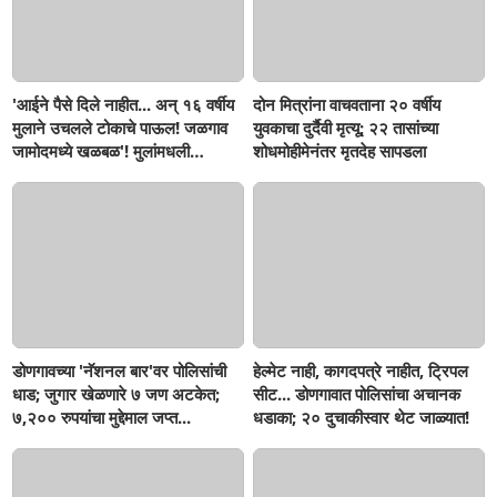
'आईने पैसे दिले नाहीत... अन् १६ वर्षीय
दोन मित्रांना वाचवताना २० वर्षीय
मुलाने उचलले टोकाचे पाऊल! जळगाव
युवकाचा दुर्दैवी मृत्यू; २२ तासांच्या
जामोदमध्ये खळबळ'! मुलांमधली
शोधमोहीमेनंतर मृतदेह सापडला
सहनशीलता संपली काय?
डोणगावच्या 'नॅशनल बार'वर पोलिसांची
हेल्मेट नाही, कागदपत्रे नाहीत, ट्रिपल
धाड; जुगार खेळणारे ७ जण अटकेत;
सीट... डोणगावात पोलिसांचा अचानक
७,२०० रुपयांचा मुद्देमाल जप्त...
धडाका; २० दुचाकीस्वार थेट जाळ्यात!