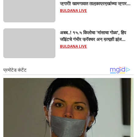
जुगारी! खामगावात तालुकाप्रमुखांच्या जुगार
अड्ड्यावर डीवायएसपी पथकाची धाड.. अंधारात
BULDANA LIVE
पळून गेला तालुकाप्रमुख; पण ६ जणांना
साडेआठ लाखांच्या मुद्देमालासह पकडले.....
अबब..! १५.५ किलोचा 'मांसाचा गोळा', हिप
जॉइंटचे गंभीर फ्रॅक्चर अन् मृत्यूशी झुंज...
BULDANA LIVE