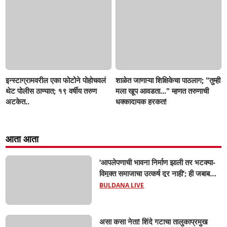
इन्स्टाग्रामवरील एका फोटोने पोहोचवलं
शाळेत जाणाऱ्या शिक्षिकेचा पाठलाग; "तुम्ही
थेट पोलीस ठाण्यात; १९ वर्षीय तरुण
मला खूप आवडता..." म्हणत तरुणाची
अटकेत..
धक्कादायक हरकत!
आता आता
‘आपलेपणाची भावना निर्माण झाली तर भटक्या-
विमुक्त समाजाचा उत्कर्ष दूर नाही’; ही जबाबदारी
केवळ सरकारची नाही,आपल्या सर्वांची !
BULDANA LIVE
सरसंघचालक मोहनजी भागवत यांचे प्रतिपादन!
असा कसा नेता! शिंदे गटाचा तालुकाप्रमुख