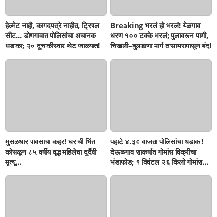
हेल्मेट नाही, कागदपत्रे नाहीत, ट्रिपल
Breaking भरलं हो भरलं! येळगाव
सीट... डोणगावात पोलिसांचा अचानक
धरण १०० टक्के भरलं; पुलावरून पाणी,
धडाका; २० दुचाकीस्वार थेट जाळ्यात!
चिखली–बुलडाणा मार्ग तासाभरापासून बंद!
मुसळधार पावसाचा कहर! घराची भिंत
पहाटे ४.३० वाजता पोलिसांचा धडाका!
कोसळून ८५ वर्षीय वृद्ध महिलेचा दुर्दैवी
देऊळगाव साकर्षात गोमांस विक्रीचा
मृत्यू...
भंडाफोड; १ क्विंटल २६ किलो गोमांस
जप्त, दोघे गजाआड