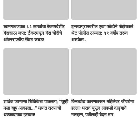
खामगावजवळ ८८ लाखांचा बेकायदेशीर
इन्स्टाग्रामवरील एका फोटोने पोहोचवलं
गॅससाठा जप्त; टँकरमधून गॅस चोरीचे
थेट पोलीस ठाण्यात; १९ वर्षीय तरुण
आंतरराज्यीय रॅकेट उघड!
अटकेत..
शाळेत जाणाऱ्या शिक्षिकेचा पाठलाग; "तुम्ही
किरकोळ कारणावरून महिलेवर जीवघेणा
मला खूप आवडता..." म्हणत तरुणाची
हल्ला; घरात घुसून लाकडी दांड्याने
धक्कादायक हरकत!
मारहाण, पतीलाही बेदम मार