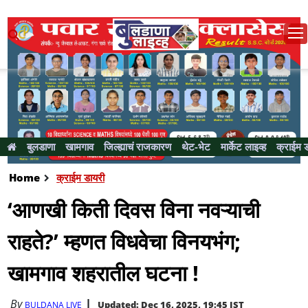
बुलडाणा
खामगाव
जिल्ह्याचं राजकारण
थेट-भेट
मार्केट लाइव्ह
क्राईम 
Home
क्राईम डायरी
‘आणखी किती दिवस विना नवऱ्याची
राहते?’ म्हणत विधवेचा विनयभंग;
खामगाव शहरातील घटना !
By
Updated: Dec 16, 2025, 19:45 IST
BULDANA LIVE