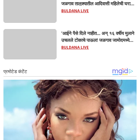
जळगाव तालुक्यातील आदिवासी महिलेची घरातच
प्रसूती; आता झाली ७ लेकरांची माय ! वैद्यकीय
BULDANA LIVE
क्षेत्रही चक्रावले
'आईने पैसे दिले नाहीत... अन् १६ वर्षीय मुलाने
उचलले टोकाचे पाऊल! जळगाव जामोदमध्ये
खळबळ'! मुलांमधली सहनशीलता संपली काय?
BULDANA LIVE