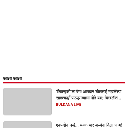
आता आता
'शिवसृष्टी'ला वेग! आमदार श्वेताताई महालेंच्या
सातत्यपूर्ण पाठपुराव्याला मोठे यश; चिखलीत
साकारणार ६५ कोटींचा भव्य 'छत्रपती शिवाजी
BULDANA LIVE
महाराज हेरिटेज थीम पार्क',
एक-दोन नव्हे... चक्क चार बाळांना दिला जन्म!