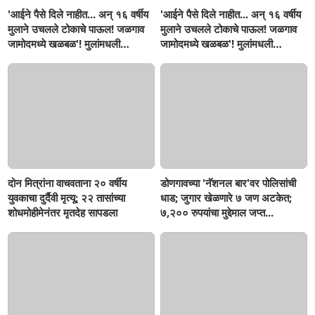
'आईने पैसे दिले नाहीत... अन् १६ वर्षीय
'आईने पैसे दिले नाहीत... अन् १६ वर्षीय
मुलाने उचलले टोकाचे पाऊल! जळगाव
मुलाने उचलले टोकाचे पाऊल! जळगाव
जामोदमध्ये खळबळ'! मुलांमधली
जामोदमध्ये खळबळ'! मुलांमधली
सहनशीलता संपली काय?
सहनशीलता संपली काय?
दोन मित्रांना वाचवताना २० वर्षीय
डोणगावच्या 'नॅशनल बार'वर पोलिसांची
युवकाचा दुर्दैवी मृत्यू; २२ तासांच्या
धाड; जुगार खेळणारे ७ जण अटकेत;
शोधमोहीमेनंतर मृतदेह सापडला
७,२०० रुपयांचा मुद्देमाल जप्त...