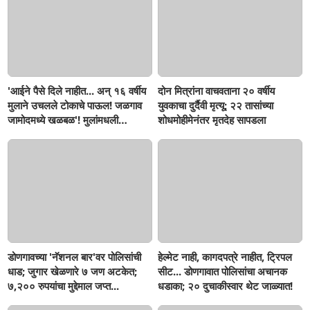
'आईने पैसे दिले नाहीत... अन् १६ वर्षीय
दोन मित्रांना वाचवताना २० वर्षीय
मुलाने उचलले टोकाचे पाऊल! जळगाव
युवकाचा दुर्दैवी मृत्यू; २२ तासांच्या
जामोदमध्ये खळबळ'! मुलांमधली
शोधमोहीमेनंतर मृतदेह सापडला
सहनशीलता संपली काय?
डोणगावच्या 'नॅशनल बार'वर पोलिसांची
हेल्मेट नाही, कागदपत्रे नाहीत, ट्रिपल
धाड; जुगार खेळणारे ७ जण अटकेत;
सीट... डोणगावात पोलिसांचा अचानक
७,२०० रुपयांचा मुद्देमाल जप्त...
धडाका; २० दुचाकीस्वार थेट जाळ्यात!