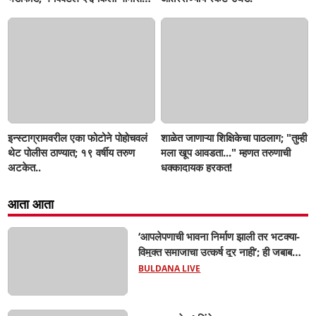
जप्त, दोघे गजाआड
इन्स्टाग्रामवरील एका फोटोने पोहोचवलं
शाळेत जाणाऱ्या शिक्षिकेचा पाठलाग; "तुम्ही
थेट पोलीस ठाण्यात; १९ वर्षीय तरुण
मला खूप आवडता..." म्हणत तरुणाची
अटकेत..
धक्कादायक हरकत!
आता आता
‘आपलेपणाची भावना निर्माण झाली तर भटक्या-
विमुक्त समाजाचा उत्कर्ष दूर नाही’; ही जबाबदारी
केवळ सरकारची नाही,आपल्या सर्वांची !
BULDANA LIVE
सरसंघचालक मोहनजी भागवत यांचे प्रतिपादन!