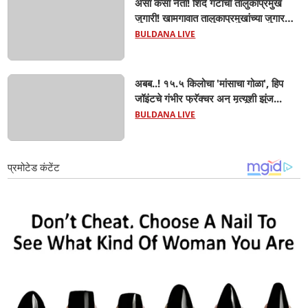
असा कसा नेता! शिंदे गटाचा तालुकाप्रमुख
जुगारी! खामगावात तालुकाप्रमुखांच्या जुगार
अड्ड्यावर डीवायएसपी पथकाची धाड.. अंधारात
BULDANA LIVE
पळून गेला तालुकाप्रमुख; पण ६ जणांना
साडेआठ लाखांच्या मुद्देमालासह पकडले.....
अबब..! १५.५ किलोचा 'मांसाचा गोळा', हिप
जॉइंटचे गंभीर फ्रॅक्चर अन् मृत्यूशी झुंज...
BULDANA LIVE