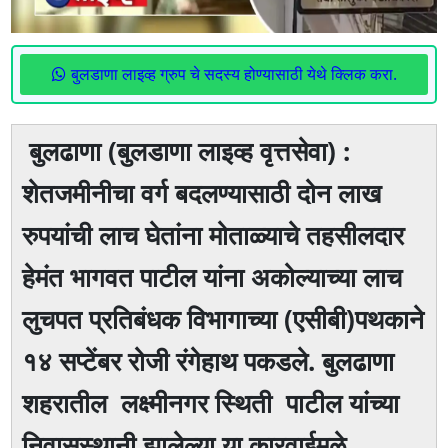
बुलडाणा लाइव्ह ग्रुप चे सदस्य होण्यासाठी येथे क्लिक करा.
बुलढाणा (बुलडाणा लाइव्ह वृत्तसेवा) :
शेतजमीनीचा वर्ग बदलण्यासाठी दाेन लाख
रुपयांची लाच घेतांना माेताळ्याचे तहसीलदार
हेमंत भागवत पाटील यांना अकाेल्याच्या लाच
लुचपत प्रतिबंधक विभागाच्या (एसीबी)पथकाने
१४ सप्टेंबर राेजी रंगेहाथ पकडले. बुलढाणा
शहरातील लक्ष्मीनगर स्थिती पाटील यांच्या
निवासस्थानी झालेल्या या कारवाईमुळे