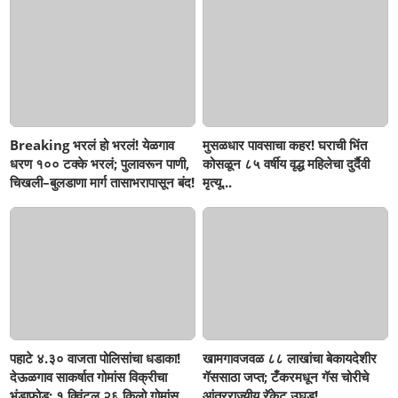
Breaking भरलं हो भरलं! येळगाव
मुसळधार पावसाचा कहर! घराची भिंत
धरण १०० टक्के भरलं; पुलावरून पाणी,
कोसळून ८५ वर्षीय वृद्ध महिलेचा दुर्दैवी
चिखली–बुलडाणा मार्ग तासाभरापासून बंद!
मृत्यू...
पहाटे ४.३० वाजता पोलिसांचा धडाका!
खामगावजवळ ८८ लाखांचा बेकायदेशीर
देऊळगाव साकर्षात गोमांस विक्रीचा
गॅससाठा जप्त; टँकरमधून गॅस चोरीचे
भंडाफोड; १ क्विंटल २६ किलो गोमांस
आंतरराज्यीय रॅकेट उघड!