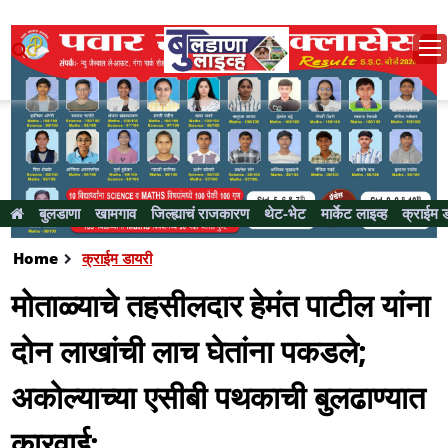
बुलडाणा
खामगाव
जिल्ह्याचं राजकारण
थेट-भेट
मार्केट लाइव्ह
क्राईम 
Home
क्राईम डायरी
माेताळ्याचे तहसीलदार हेमंत पाटील यांना
दाेन लाखांची लाच घेतांना पकडले;
अकाेल्याच्या एसीबी पथकाची बुलढाण्यात
कारवाई;