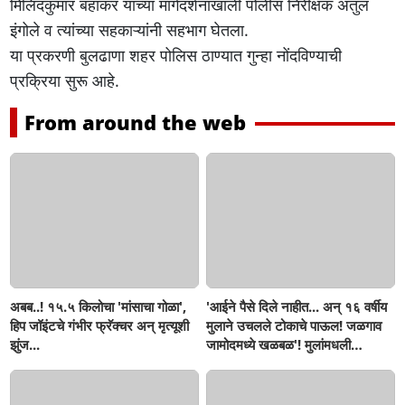
मिलिंदकुमार बहाकर यांच्या मार्गदर्शनाखाली पोलीस निरीक्षक अतुल
इंगोले व त्यांच्या सहकाऱ्यांनी सहभाग घेतला.
या प्रकरणी बुलढाणा शहर पोलिस ठाण्यात गुन्हा नोंदविण्याची
प्रक्रिया सुरू आहे.
From around the web
अबब..! १५.५ किलोचा 'मांसाचा गोळा',
'आईने पैसे दिले नाहीत... अन् १६ वर्षीय
हिप जॉइंटचे गंभीर फ्रॅक्चर अन् मृत्यूशी
मुलाने उचलले टोकाचे पाऊल! जळगाव
झुंज...
जामोदमध्ये खळबळ'! मुलांमधली
सहनशीलता संपली काय?