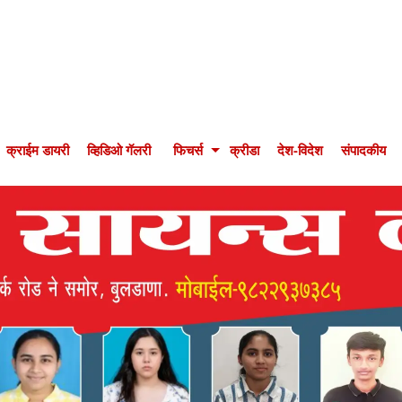
क्राईम डायरी
व्हिडिओ गॅलरी
फिचर्स
क्रीडा
देश-विदेश
संपादकीय