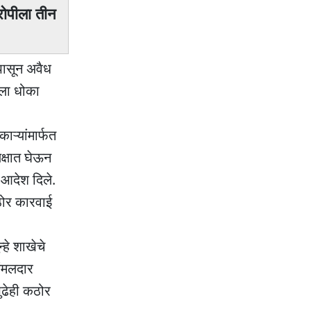
आरोपीला तीन
ापासून अवैध
थेला धोका
ऱ्यांमार्फत
लक्षात घेऊन
 आदेश दिले.
कठोर कारवाई
हे शाखेचे
अंमलदार
पुढेही कठोर