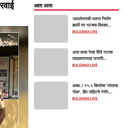
ारवाई
आता आता
‘आपलेपणाची भावना निर्माण
झाली तर भटक्या-विमुक्त
समाजाचा उत्कर्ष दूर नाही’; ही
BULDANA LIVE
जबाबदारी केवळ सरकारची
नाही,आपल्या सर्वांची !
सरसंघचालक मोहनजी भागवत
असा कसा नेता! शिंदे गटाचा
यांचे प्रतिपादन!
तालुकाप्रमुख जुगारी!
खामगावात तालुकाप्रमुखांच्या
BULDANA LIVE
जुगार अड्ड्यावर डीवायएसपी
पथकाची धाड.. अंधारात पळून
गेला तालुकाप्रमुख; पण ६
अबब..! १५.५ किलोचा 'मांसाचा
जणांना साडेआठ लाखांच्या
गोळा', हिप जॉइंटचे गंभीर
मुद्देमालासह पकडले.....
फ्रॅक्चर अन् मृत्यूशी झुंज...
BULDANA LIVE