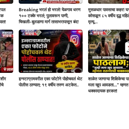
रिपल
Breaking भरलं हो भरलं! येळगाव धरण
मुसळधार पावसाचा कहर! घर
नक
१०० टक्के भरलं; पुलावरून पाणी,
कोसळून ८५ वर्षीय वृद्ध महिलेच
यात!
चिखली–बुलडाणा मार्ग तासाभरापासून बंद!
मृत्यू...
ेशीर
इन्स्टाग्रामवरील एका फोटोने पोहोचवलं थेट
शाळेत जाणाऱ्या शिक्षिकेचा पा
ीचे
पोलीस ठाण्यात; १९ वर्षीय तरुण अटकेत..
मला खूप आवडता..." म्हणत
धक्कादायक हरकत!