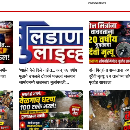
र्षीय
'आईने पैसे दिले नाहीत... अन् १६ वर्षीय
दोन मित्रांना वाचवताना २० 
गाव
मुलाने उचलले टोकाचे पाऊल! जळगाव
दुर्दैवी मृत्यू; २२ तासांच्या 
जामोदमध्ये खळबळ'! मुलांमधली
मृतदेह सापडला
सहनशीलता संपली काय?