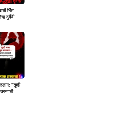
ाची भिंत
ा दुर्दैवी
ठलाग; "तुम्ही
 तरुणाची