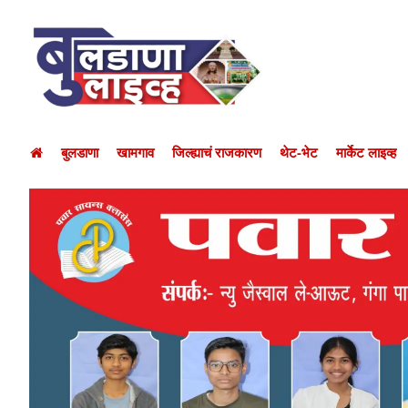
बुलडाणा
खामगाव
जिल्ह्याचं राजकारण
थेट-भेट
मार्केट लाइव्ह