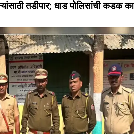
िन्यांसाठी तडीपार; धाड पोलिसांची कडक क