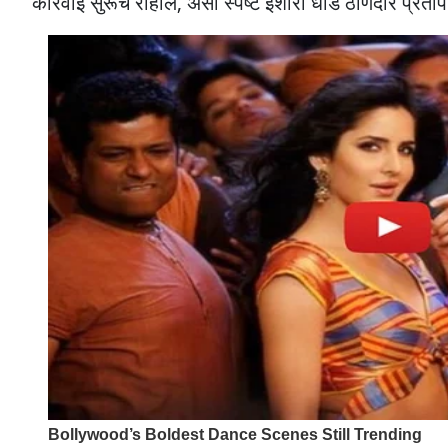
कारवाई सुरूच राहील, असा स्पष्ट इशारा धाड ठाणेदार प्रताप