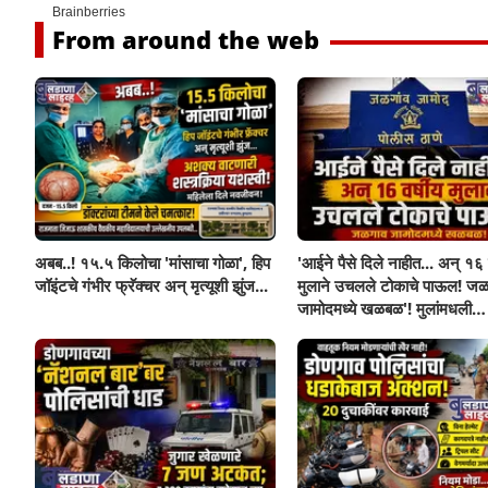
From around the web
अबब..! १५.५ किलोचा 'मांसाचा गोळा', हिप
'आईने पैसे दिले नाहीत... अन् १६ व
जॉइंटचे गंभीर फ्रॅक्चर अन् मृत्यूशी झुंज...
मुलाने उचलले टोकाचे पाऊल! जळ
जामोदमध्ये खळबळ'! मुलांमधली
सहनशीलता संपली काय?