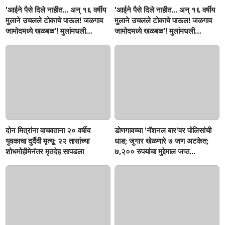
'आईने पैसे दिले नाहीत... अन् १६ वर्षीय
'आईने पैसे दिले नाहीत... अन् १६ वर्षीय
मुलाने उचलले टोकाचे पाऊल! जळगाव
मुलाने उचलले टोकाचे पाऊल! जळगाव
जामोदमध्ये खळबळ'! मुलांमधली
जामोदमध्ये खळबळ'! मुलांमधली
सहनशीलता संपली काय?
सहनशीलता संपली काय?
दोन मित्रांना वाचवताना २० वर्षीय
डोणगावच्या 'नॅशनल बार'वर पोलिसांची
युवकाचा दुर्दैवी मृत्यू; २२ तासांच्या
धाड; जुगार खेळणारे ७ जण अटकेत;
शोधमोहीमेनंतर मृतदेह सापडला
७,२०० रुपयांचा मुद्देमाल जप्त...