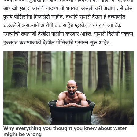
आणखी एखादा आरोपी वाढण्याची शक्यता असली तरी अद्याप तसे ठोस
पुरावे पोलिसांना मिळालेले नाहीत. तथापि सुपारी देऊन हे हत्याकांड
घडवलेले असल्याने आरोपी बाबासाहेब म्हस्के, टायगर यांच्या बँक
खात्यांची तपासणी देखील पोलीस करणार आहेत. सुपारी दिलेली रक्कम
हस्तगत करण्यासाठी देखील पोलिसांचे प्रयत्न सुरू आहेत.