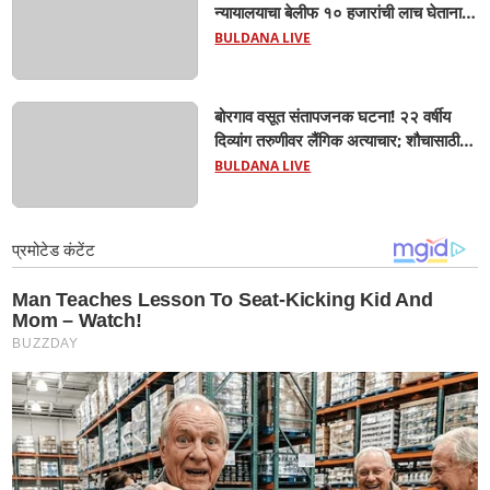
न्यायालयाचा बेलीफ १० हजारांची लाच घेताना
एसीबीच्या जाळ्यात; मेहकरात खळबळ!
BULDANA LIVE
बोरगाव वसूत संतापजनक घटना! २२ वर्षीय
दिव्यांग तरुणीवर लैंगिक अत्याचार; शौचासाठी
गेलेल्या तरुणीचा पाठलाग करून अत्याचाराचा
BULDANA LIVE
आरोप; चिखली पोलिसांकडून आरोपीविरुद्ध
कठोर कारवाई