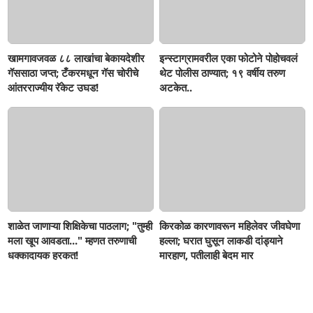
खामगावजवळ ८८ लाखांचा बेकायदेशीर
इन्स्टाग्रामवरील एका फोटोने पोहोचवलं
गॅससाठा जप्त; टँकरमधून गॅस चोरीचे
थेट पोलीस ठाण्यात; १९ वर्षीय तरुण
आंतरराज्यीय रॅकेट उघड!
अटकेत..
शाळेत जाणाऱ्या शिक्षिकेचा पाठलाग; "तुम्ही
किरकोळ कारणावरून महिलेवर जीवघेणा
मला खूप आवडता..." म्हणत तरुणाची
हल्ला; घरात घुसून लाकडी दांड्याने
धक्कादायक हरकत!
मारहाण, पतीलाही बेदम मार