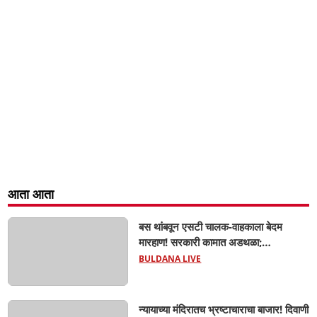
आता आता
बस थांबवून एसटी चालक-वाहकाला बेदम
मारहाण! सरकारी कामात अडथळा;
प्रवाशांसमोर धिंगाणा घालणाऱ्या तिघांविरुद्ध
BULDANA LIVE
गुन्हा! 'हॉर्न का वाजवला?' या क्षुल्लक
कारणावरून संतापजनक प्रकार;
न्यायाच्या मंदिरातच भ्रष्टाचाराचा बाजार! दिवाणी