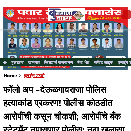
बुलडाणा
खामगाव
जिल्ह्याचं राजकारण
थेट-भेट
मार्केट लाइव्ह
क्राईम 
Home
क्राईम डायरी
फॉलो अप –देऊळगावराजा पोलिस
हत्याकांड प्रकरण! पोलीस कोठडीत
आरोपींची कसून चौकशी; आरोपींचे बँक
स्टेटमेंट तपासणार पोलीस; नवा खुलासा