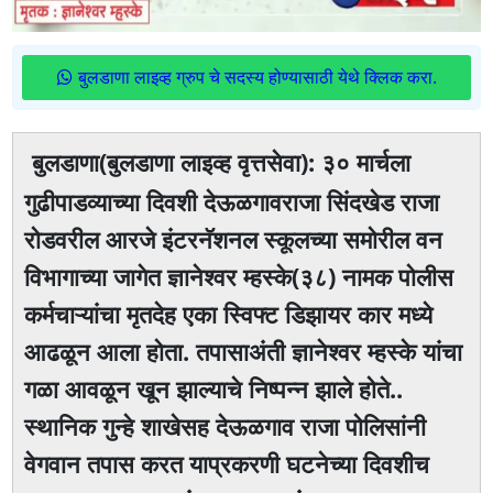
बुलडाणा लाइव्ह ग्रुप चे सदस्य होण्यासाठी येथे क्लिक करा.
बुलडाणा(बुलडाणा लाइव्ह वृत्तसेवा): ३० मार्चला
गुढीपाडव्याच्या दिवशी देऊळगावराजा सिंदखेड राजा
रोडवरील आरजे इंटरनॅशनल स्कूलच्या समोरील वन
विभागाच्या जागेत ज्ञानेश्वर म्हस्के(३८) नामक पोलीस
कर्मचाऱ्यांचा मृतदेह एका स्विफ्ट डिझायर कार मध्ये
आढळून आला होता. तपासाअंती ज्ञानेश्वर म्हस्के यांचा
गळा आवळून खून झाल्याचे निष्पन्न झाले होते..
स्थानिक गुन्हे शाखेसह देऊळगाव राजा पोलिसांनी
वेगवान तपास करत याप्रकरणी घटनेच्या दिवशीच