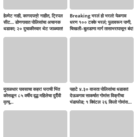
हेल्मेट नाही, कागदपत्रे नाहीत, ट्रिपल
Breaking भरलं हो भरलं! येळगाव
सीट... डोणगावात पोलिसांचा अचानक
धरण १०० टक्के भरलं; पुलावरून पाणी,
धडाका; २० दुचाकीस्वार थेट जाळ्यात!
चिखली–बुलडाणा मार्ग तासाभरापासून बंद!
मुसळधार पावसाचा कहर! घराची भिंत
पहाटे ४.३० वाजता पोलिसांचा धडाका!
कोसळून ८५ वर्षीय वृद्ध महिलेचा दुर्दैवी
देऊळगाव साकर्षात गोमांस विक्रीचा
मृत्यू...
भंडाफोड; १ क्विंटल २६ किलो गोमांस
जप्त, दोघे गजाआड