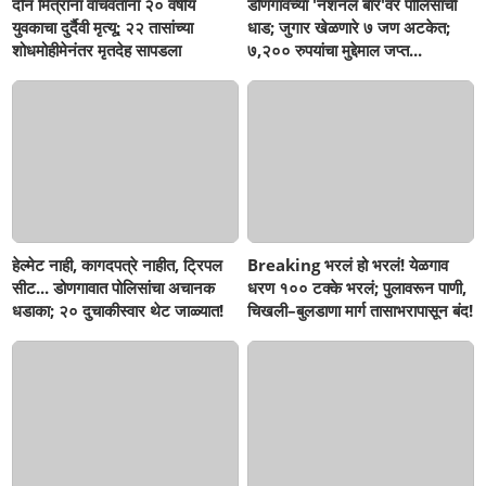
दोन मित्रांना वाचवताना २० वर्षीय
डोणगावच्या 'नॅशनल बार'वर पोलिसांची
युवकाचा दुर्दैवी मृत्यू; २२ तासांच्या
धाड; जुगार खेळणारे ७ जण अटकेत;
शोधमोहीमेनंतर मृतदेह सापडला
७,२०० रुपयांचा मुद्देमाल जप्त...
हेल्मेट नाही, कागदपत्रे नाहीत, ट्रिपल
Breaking भरलं हो भरलं! येळगाव
सीट... डोणगावात पोलिसांचा अचानक
धरण १०० टक्के भरलं; पुलावरून पाणी,
धडाका; २० दुचाकीस्वार थेट जाळ्यात!
चिखली–बुलडाणा मार्ग तासाभरापासून बंद!