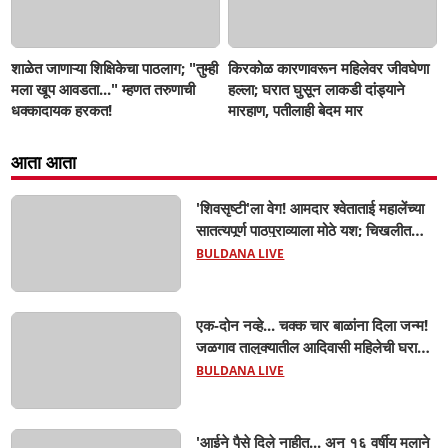
शाळेत जाणाऱ्या शिक्षिकेचा पाठलाग; "तुम्ही
किरकोळ कारणावरून महिलेवर जीवघेणा
मला खूप आवडता..." म्हणत तरुणाची
हल्ला; घरात घुसून लाकडी दांड्याने
धक्कादायक हरकत!
मारहाण, पतीलाही बेदम मार
आता आता
'शिवसृष्टी'ला वेग! आमदार श्वेताताई महालेंच्या
सातत्यपूर्ण पाठपुराव्याला मोठे यश; चिखलीत
साकारणार ६५ कोटींचा भव्य 'छत्रपती शिवाजी
BULDANA LIVE
महाराज हेरिटेज थीम पार्क',
एक-दोन नव्हे... चक्क चार बाळांना दिला जन्म!
जळगाव तालुक्यातील आदिवासी महिलेची घरातच
प्रसूती; आता झाली ७ लेकरांची माय ! वैद्यकीय
BULDANA LIVE
क्षेत्रही चक्रावले
'आईने पैसे दिले नाहीत... अन् १६ वर्षीय मुलाने