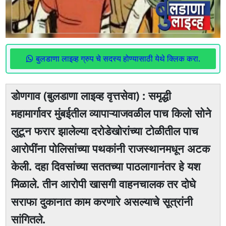
बुलडाणा लाइव्ह ग्रुप चे सदस्य होण्यासाठी येथे क्लिक करा.
डोणगाव (बुलडाणा लाइव्ह वृत्तसेवा) : समृद्धी
महामार्गावर मुंबईतील व्यापाऱ्याजवळील पाच किलो सोने
लुटून फरार झालेल्या दरोडेखोरांच्या टोळीतील पाच
आरोपींना पोलिसांच्या पथकांनी राजस्थानमधून अटक
केली. दहा दिवसांच्या सततच्या पाठलागानंतर हे यश
मिळाले. तीन आरोपी खासगी वाहनचालक तर दोघे
सराफा दुकानात काम करणारे असल्याचे सूत्रांनी
सांगितले.