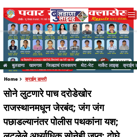
बुलडाणा
खामगाव
जिल्ह्याचं राजकारण
थेट-भेट
मार्केट लाइव्ह
क्राईम 
Home
क्राईम डायरी
सोने लुटणारे पाच दरोडेखोर
राजस्थानमधून जेरबंद; जंग जंग
पछाडल्यानंतर पोलीस पथकांना यश;
लुटलेले अर्ध्याधिक सोनेही जप्त; दोघे