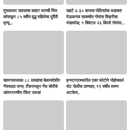
मुसळधार पावसाचा कहर! घराची भिंत
पहाटे ४.३० वाजता पोलिसांचा धडाका!
कोसळून ८५ वर्षीय वृद्ध महिलेचा दुर्दैवी
देऊळगाव साकर्षात गोमांस विक्रीचा
मृत्यू...
भंडाफोड; १ क्विंटल २६ किलो गोमांस
जप्त, दोघे गजाआड
खामगावजवळ ८८ लाखांचा बेकायदेशीर
इन्स्टाग्रामवरील एका फोटोने पोहोचवलं
गॅससाठा जप्त; टँकरमधून गॅस चोरीचे
थेट पोलीस ठाण्यात; १९ वर्षीय तरुण
आंतरराज्यीय रॅकेट उघड!
अटकेत..