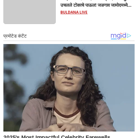
उचलले टोकाचे पाऊल! जळगाव जामोदमध्ये
खळबळ'! मुलांमधली सहनशीलता संपली काय?
BULDANA LIVE