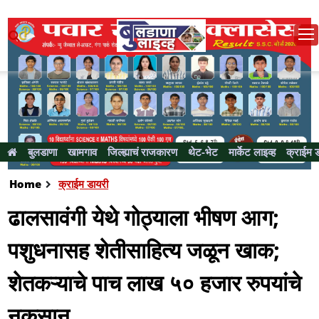
बुलडाणा
खामगाव
जिल्ह्याचं राजकारण
थेट-भेट
मार्केट लाइव्ह
क्राईम 
Home
क्राईम डायरी
ढालसावंगी येथे गोठ्याला भीषण आग;
पशुधनासह शेतीसाहित्य जळून खाक;
शेतकऱ्याचे पाच लाख ५० हजार रुपयांचे
नुकसान...