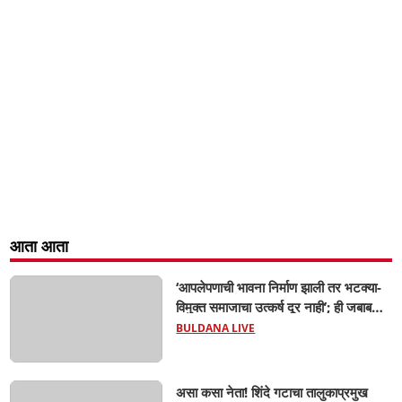
आता आता
‘आपलेपणाची भावना निर्माण झाली तर भटक्या-
विमुक्त समाजाचा उत्कर्ष दूर नाही’; ही जबाबदारी
केवळ सरकारची नाही,आपल्या सर्वांची !
BULDANA LIVE
सरसंघचालक मोहनजी भागवत यांचे प्रतिपादन!
असा कसा नेता! शिंदे गटाचा तालुकाप्रमुख