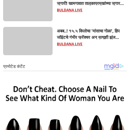
जुगारी! खामगावात तालुकाप्रमुखांच्या जुगार
अड्ड्यावर डीवायएसपी पथकाची धाड.. अंधारात
BULDANA LIVE
पळून गेला तालुकाप्रमुख; पण ६ जणांना
साडेआठ लाखांच्या मुद्देमालासह पकडले.....
अबब..! १५.५ किलोचा 'मांसाचा गोळा', हिप
जॉइंटचे गंभीर फ्रॅक्चर अन् मृत्यूशी झुंज...
BULDANA LIVE