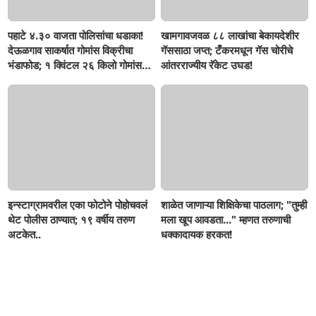
पहाटे ४.३० वाजता पोलिसांचा धडाका!
खामगावजवळ ८८ लाखांचा बेकायदेशीर
देऊळगाव साकर्षात गोमांस विक्रीचा
गॅससाठा जप्त; टँकरमधून गॅस चोरीचे
भंडाफोड; १ क्विंटल २६ किलो गोमांस
आंतरराज्यीय रॅकेट उघड!
जप्त, दोघे गजाआड
इन्स्टाग्रामवरील एका फोटोने पोहोचवलं
शाळेत जाणाऱ्या शिक्षिकेचा पाठलाग; "तुम्ही
थेट पोलीस ठाण्यात; १९ वर्षीय तरुण
मला खूप आवडता..." म्हणत तरुणाची
अटकेत..
धक्कादायक हरकत!