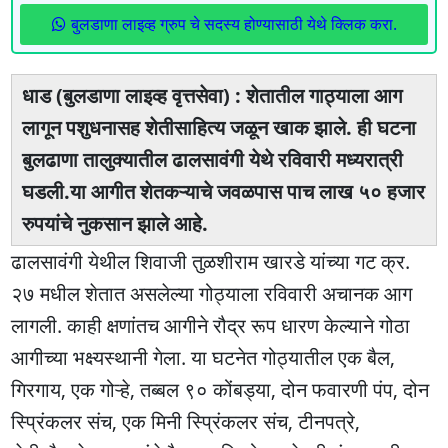
बुलडाणा लाइव्ह ग्रुप चे सदस्य होण्यासाठी येथे क्लिक करा.
धाड (बुलडाणा लाइव्ह वृत्तसेवा) : शेतातील गाठ्याला आग
लागून पशुधनासह शेतीसाहित्य जळून खाक झाले. ही घटना
बुलढाणा तालुक्यातील ढालसावंगी येथे रविवारी मध्यरात्री
घडली.या आगीत शेतकऱ्याचे जवळपास पाच लाख ५० हजार
रुपयांचे नुकसान झाले आहे.
ढालसावंगी येथील शिवाजी तुळशीराम खारडे यांच्या गट क्र.
२७ मधील शेतात असलेल्या गोठ्याला रविवारी अचानक आग
लागली. काही क्षणांतच आगीने रौद्र रूप धारण केल्याने गोठा
आगीच्या भक्ष्यस्थानी गेला. या घटनेत गोठ्यातील एक बैल,
गिरगाय, एक गोऱ्हे, तब्बल ९० कोंबड्या, दोन फवारणी पंप, दोन
स्प्रिंकलर संच, एक मिनी स्प्रिंकलर संच, टीनपत्रे,