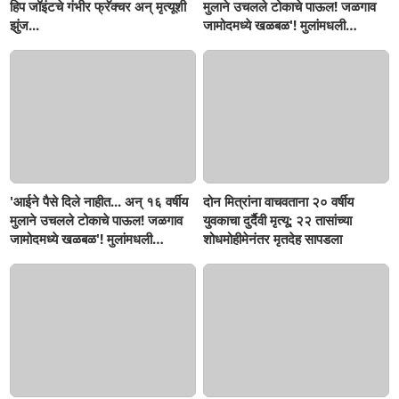
हिप जॉइंटचे गंभीर फ्रॅक्चर अन् मृत्यूशी
मुलाने उचलले टोकाचे पाऊल! जळगाव
झुंज...
जामोदमध्ये खळबळ'! मुलांमधली
सहनशीलता संपली काय?
'आईने पैसे दिले नाहीत... अन् १६ वर्षीय
दोन मित्रांना वाचवताना २० वर्षीय
मुलाने उचलले टोकाचे पाऊल! जळगाव
युवकाचा दुर्दैवी मृत्यू; २२ तासांच्या
जामोदमध्ये खळबळ'! मुलांमधली
शोधमोहीमेनंतर मृतदेह सापडला
सहनशीलता संपली काय?