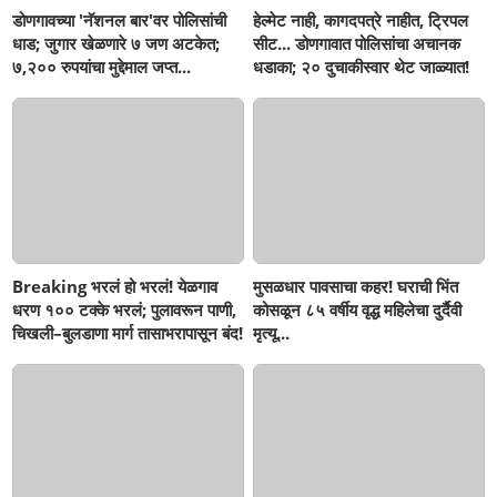
डोणगावच्या 'नॅशनल बार'वर पोलिसांची
हेल्मेट नाही, कागदपत्रे नाहीत, ट्रिपल
धाड; जुगार खेळणारे ७ जण अटकेत;
सीट... डोणगावात पोलिसांचा अचानक
७,२०० रुपयांचा मुद्देमाल जप्त...
धडाका; २० दुचाकीस्वार थेट जाळ्यात!
Breaking भरलं हो भरलं! येळगाव
मुसळधार पावसाचा कहर! घराची भिंत
धरण १०० टक्के भरलं; पुलावरून पाणी,
कोसळून ८५ वर्षीय वृद्ध महिलेचा दुर्दैवी
चिखली–बुलडाणा मार्ग तासाभरापासून बंद!
मृत्यू...