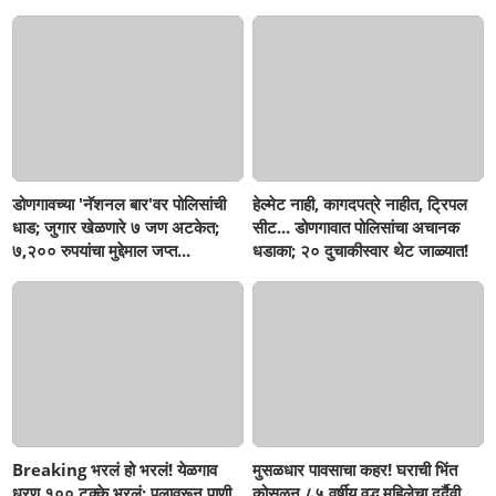
सहनशीलता संपली काय?
डोणगावच्या 'नॅशनल बार'वर पोलिसांची
हेल्मेट नाही, कागदपत्रे नाहीत, ट्रिपल
धाड; जुगार खेळणारे ७ जण अटकेत;
सीट... डोणगावात पोलिसांचा अचानक
७,२०० रुपयांचा मुद्देमाल जप्त...
धडाका; २० दुचाकीस्वार थेट जाळ्यात!
Breaking भरलं हो भरलं! येळगाव
मुसळधार पावसाचा कहर! घराची भिंत
धरण १०० टक्के भरलं; पुलावरून पाणी,
कोसळून ८५ वर्षीय वृद्ध महिलेचा दुर्दैवी