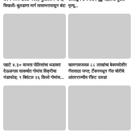
चिखली–बुलडाणा मार्ग तासाभरापासून बंद!
मृत्यू...
पहाटे ४.३० वाजता पोलिसांचा धडाका!
खामगावजवळ ८८ लाखांचा बेकायदेशीर
देऊळगाव साकर्षात गोमांस विक्रीचा
गॅससाठा जप्त; टँकरमधून गॅस चोरीचे
भंडाफोड; १ क्विंटल २६ किलो गोमांस
आंतरराज्यीय रॅकेट उघड!
जप्त, दोघे गजाआड