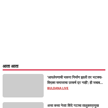
आता आता
‘आपलेपणाची भावना निर्माण झाली तर भटक्या-
विमुक्त समाजाचा उत्कर्ष दूर नाही’; ही जबाबदारी
केवळ सरकारची नाही,आपल्या सर्वांची !
BULDANA LIVE
सरसंघचालक मोहनजी भागवत यांचे प्रतिपादन!
असा कसा नेता! शिंदे गटाचा तालुकाप्रमुख