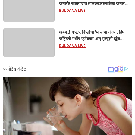
जुगारी! खामगावात तालुकाप्रमुखांच्या जुगार
अड्ड्यावर डीवायएसपी पथकाची धाड.. अंधारात
BULDANA LIVE
पळून गेला तालुकाप्रमुख; पण ६ जणांना
साडेआठ लाखांच्या मुद्देमालासह पकडले.....
अबब..! १५.५ किलोचा 'मांसाचा गोळा', हिप
जॉइंटचे गंभीर फ्रॅक्चर अन् मृत्यूशी झुंज...
BULDANA LIVE