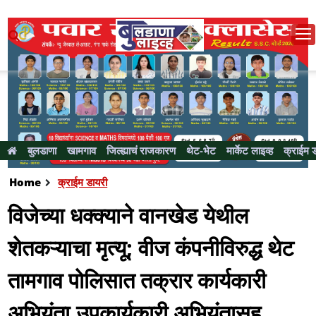
बुलडाणा
खामगाव
जिल्ह्याचं राजकारण
थेट-भेट
मार्केट लाइव्ह
क्राईम 
Home
क्राईम डायरी
विजेच्या धक्क्याने वानखेड येथील
शेतकऱ्याचा मृत्यू; वीज कंपनीविरुद्ध थेट
तामगाव पोलिसात तक्रार कार्यकारी
अभियंता,उपकार्यकारी अभियंतासह