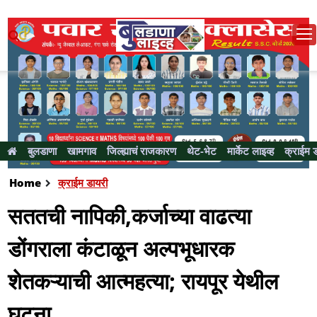
बुलडाणा
खामगाव
जिल्ह्याचं राजकारण
थेट-भेट
मार्केट लाइव्ह
क्राईम 
Home
क्राईम डायरी
सततची नापिकी,कर्जाच्या वाढत्या
डोंगराला कंटाळून अल्पभूधारक
शेतकऱ्याची आत्महत्या; रायपूर येथील
घटना...