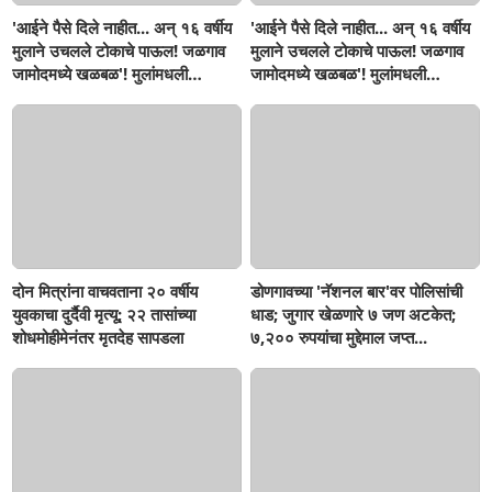
'आईने पैसे दिले नाहीत... अन् १६ वर्षीय
'आईने पैसे दिले नाहीत... अन् १६ वर्षीय
मुलाने उचलले टोकाचे पाऊल! जळगाव
मुलाने उचलले टोकाचे पाऊल! जळगाव
जामोदमध्ये खळबळ'! मुलांमधली
जामोदमध्ये खळबळ'! मुलांमधली
सहनशीलता संपली काय?
सहनशीलता संपली काय?
दोन मित्रांना वाचवताना २० वर्षीय
डोणगावच्या 'नॅशनल बार'वर पोलिसांची
युवकाचा दुर्दैवी मृत्यू; २२ तासांच्या
धाड; जुगार खेळणारे ७ जण अटकेत;
शोधमोहीमेनंतर मृतदेह सापडला
७,२०० रुपयांचा मुद्देमाल जप्त...