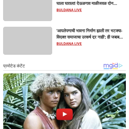
घाला घातला! देऊळगाव माळीजवळ दोन
चिमुकल्यांचा बुडून दुर्दैवी मृत्यू; कोराडी प्रकल्प
BULDANA LIVE
परिसरात शोककळा
‘आपलेपणाची भावना निर्माण झाली तर भटक्या-
विमुक्त समाजाचा उत्कर्ष दूर नाही’; ही जबाबदारी
केवळ सरकारची नाही,आपल्या सर्वांची !
BULDANA LIVE
सरसंघचालक मोहनजी भागवत यांचे प्रतिपादन!