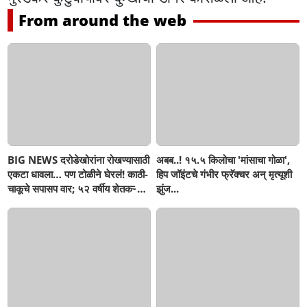
From around the web
BIG NEWS दरोडेखोरांना रोखण्यासाठी
अबब..! १५.५ किलोचा 'मांसाचा गोळा',
एकटा धावला… पण टोळीने घेरलं! काठी-
हिप जॉइंटचे गंभीर फ्रॅक्चर अन् मृत्यूशी
चाकूचे सपासप वार; ५२ वर्षीय शेतकऱ्याचा
झुंज...
दुर्दैवी अंत!