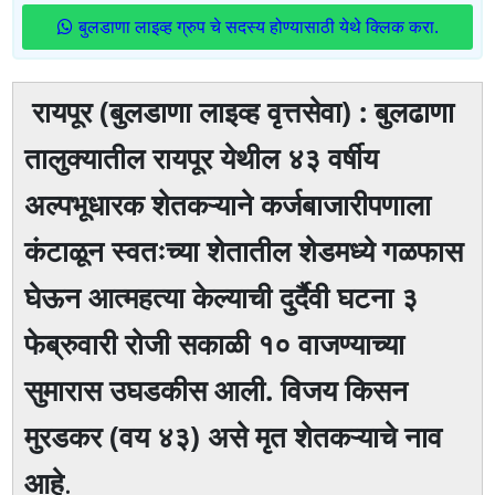
बुलडाणा लाइव्ह ग्रुप चे सदस्य होण्यासाठी येथे क्लिक करा.
रायपूर (बुलडाणा लाइव्ह वृत्तसेवा) : बुलढाणा
तालुक्यातील रायपूर येथील ४३ वर्षीय
अल्पभूधारक शेतकऱ्याने कर्जबाजारीपणाला
कंटाळून स्वतःच्या शेतातील शेडमध्ये गळफास
घेऊन आत्महत्या केल्याची दुर्दैवी घटना ३
फेब्रुवारी रोजी सकाळी १० वाजण्याच्या
सुमारास उघडकीस आली. विजय किसन
मुरडकर (वय ४३) असे मृत शेतकऱ्याचे नाव
आहे
.