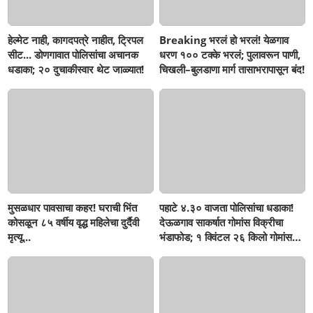
हेल्मेट नाही, कागदपत्रे नाहीत, ट्रिपल
Breaking भरलं हो भरलं! येळगाव
सीट... डोणगावात पोलिसांचा अचानक
धरण १०० टक्के भरलं; पुलावरून पाणी,
धडाका; २० दुचाकीस्वार थेट जाळ्यात!
चिखली–बुलडाणा मार्ग तासाभरापासून बंद!
मुसळधार पावसाचा कहर! घराची भिंत
पहाटे ४.३० वाजता पोलिसांचा धडाका!
कोसळून ८५ वर्षीय वृद्ध महिलेचा दुर्दैवी
देऊळगाव साकर्षात गोमांस विक्रीचा
मृत्यू...
भंडाफोड; १ क्विंटल २६ किलो गोमांस
जप्त, दोघे गजाआड