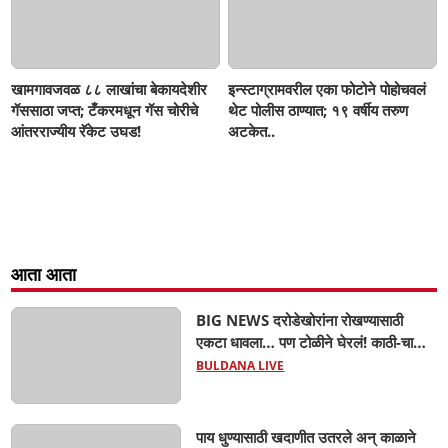
खामगावजवळ ८८ लाखांचा बेकायदेशीर
इन्स्टाग्रामवरील एका फोटोने पोहोचवलं
गॅससाठा जप्त; टँकरमधून गॅस चोरीचे
थेट पोलीस ठाण्यात; १९ वर्षीय तरुण
आंतरराज्यीय रॅकेट उघड!
अटकेत..
आता आता
BIG NEWS दरोडेखोरांना रोखण्यासाठी
एकटा धावला… पण टोळीने घेरलं! काठी-चाकूचे
सपासप वार; ५२ वर्षीय शेतकऱ्याचा दुर्दैवी अंत!
BULDANA LIVE
पाय धुण्यासाठी खदाणीत उतरले अन् काळाने