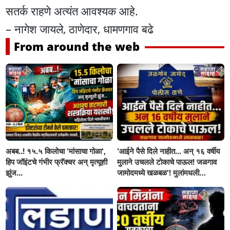
सतर्क राहणे अत्यंत आवश्यक आहे.
– नागेश जायले, ठाणेदार, धामणगाव बढे
From around the web
अबब..! १५.५ किलोचा 'मांसाचा गोळा',
'आईने पैसे दिले नाहीत... अन् १६ वर्षीय
हिप जॉइंटचे गंभीर फ्रॅक्चर अन् मृत्यूशी
मुलाने उचलले टोकाचे पाऊल! जळगाव
झुंज...
जामोदमध्ये खळबळ'! मुलांमधली
सहनशीलता संपली काय?