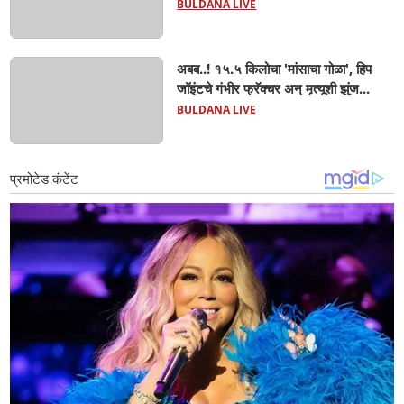
अड्ड्यावर डीवायएसपी पथकाची धाड.. अंधारात
BULDANA LIVE
पळून गेला तालुकाप्रमुख; पण ६ जणांना
साडेआठ लाखांच्या मुद्देमालासह पकडले.....
अबब..! १५.५ किलोचा 'मांसाचा गोळा', हिप
जॉइंटचे गंभीर फ्रॅक्चर अन् मृत्यूशी झुंज...
BULDANA LIVE