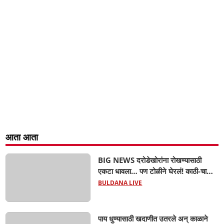
आता आता
BIG NEWS दरोडेखोरांना रोखण्यासाठी
एकटा धावला… पण टोळीने घेरलं! काठी-चाकूचे
सपासप वार; ५२ वर्षीय शेतकऱ्याचा दुर्दैवी अंत!
BULDANA LIVE
पाय धुण्यासाठी खदाणीत उतरले अन् काळाने