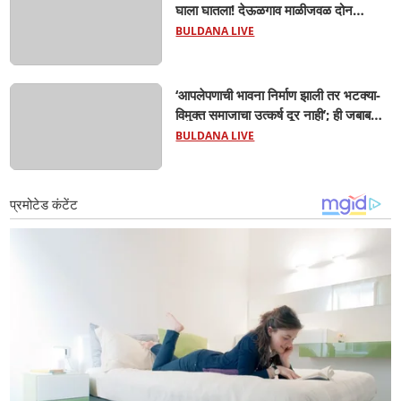
घाला घातला! देऊळगाव माळीजवळ दोन
चिमुकल्यांचा बुडून दुर्दैवी मृत्यू; कोराडी प्रकल्प
BULDANA LIVE
परिसरात शोककळा
‘आपलेपणाची भावना निर्माण झाली तर भटक्या-
विमुक्त समाजाचा उत्कर्ष दूर नाही’; ही जबाबदारी
केवळ सरकारची नाही,आपल्या सर्वांची !
BULDANA LIVE
सरसंघचालक मोहनजी भागवत यांचे प्रतिपादन!