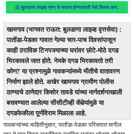
बुलडाणा लाइव्ह ग्रुप चे सदस्य होण्यासाठी येथे क्लिक करा.
खामगाव (भागवत राऊत: बुलडाणा लाइव्ह वृत्तसेवा) :
पातोंडा-पेडका गावात गेल्या चार-पाच दिवसांपासून
काही ठराविक टिनपत्र्याच्या घरांवर छोटे-मोठे दगड
भिरकावले जात होते. नेमके दगड भिरकावतो तरी
कोण? या प्रश्नामुळे गावकऱ्यांमध्ये भीतीचे वातावरण
निर्माण झाले होते. अखेर खामगाव ग्रामीण पोलीस
ठाण्याचे ठाणेदार किशोर तावडे यांच्या मार्गदर्शनाखाली
बसवण्यात आलेल्या सीसीटीव्ही कॅमेर्‍यांमुळे या
दगडफेकीला पूर्णविराम मिळाला आहे.
गावकऱ्यांच्या माहितीनुसार, पातोंडा-पेडका परिसरात मागील