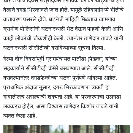
चार ते पाच दिवस रात्रंदिवस ठराविक घरांवर थोड्या-थोड्या
वेळाने दगड भिरकावले जात होते. यामुळे रहिवाशांमध्ये भीतीचे
वातावरण पसरले होते. घटनेची माहिती मिळताच खामगाव
ग्रामीण पोलिसांनी घटनास्थळी भेट देऊन पाहणी केली आणि
काही लोकांची चौकशीही केली. त्यानंतर ठाणेदार तावडे यांनी
घटनास्थळी सीसीटीव्ही बसविण्याच्या सूचना दिल्या.
गेल्या दोन दिवसांपूर्वी ग्रामपंचायत पातोंडा (पेडका) यांच्या
सहकार्याने सीसीटीव्ही कॅमेरे बसवण्यात आले. सीसीटीव्ही
बसवल्यानंतर दगडफेकीच्या घटना पूर्णपणे थांबल्या आहेत.
प्राथमिक अंदाजानुसार, दगड भिरकावणारा व्यक्ती हा
गावातीलच असल्याची शक्यता आहे. या प्रकरणाचा उलगडा
लवकरच होईल, असा विश्वास ठाणेदार किशोर तावडे यांनी
व्यक्त केला आहे.