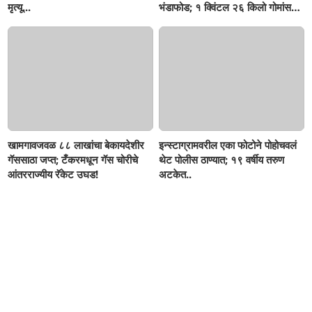
मृत्यू...
भंडाफोड; १ क्विंटल २६ किलो गोमांस
जप्त, दोघे गजाआड
खामगावजवळ ८८ लाखांचा बेकायदेशीर
इन्स्टाग्रामवरील एका फोटोने पोहोचवलं
गॅससाठा जप्त; टँकरमधून गॅस चोरीचे
थेट पोलीस ठाण्यात; १९ वर्षीय तरुण
आंतरराज्यीय रॅकेट उघड!
अटकेत..