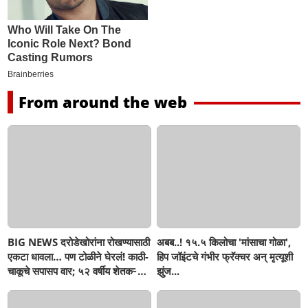
From around the web
BIG NEWS दरोडेखोरांना रोखण्यासाठी
अबब..! १५.५ किलोचा 'मांसाचा गोळा',
एकटा धावला… पण टोळीने घेरलं! काठी-
हिप जॉइंटचे गंभीर फ्रॅक्चर अन् मृत्यूशी
चाकूचे सपासप वार; ५२ वर्षीय शेतकऱ्याचा
झुंज...
दुर्दैवी अंत!