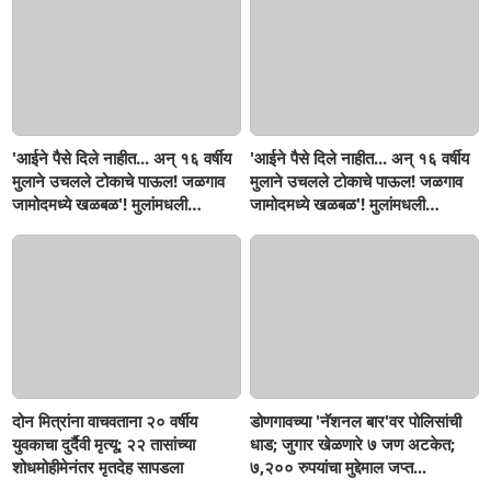
'आईने पैसे दिले नाहीत... अन् १६ वर्षीय
'आईने पैसे दिले नाहीत... अन् १६ वर्षीय
मुलाने उचलले टोकाचे पाऊल! जळगाव
मुलाने उचलले टोकाचे पाऊल! जळगाव
जामोदमध्ये खळबळ'! मुलांमधली
जामोदमध्ये खळबळ'! मुलांमधली
सहनशीलता संपली काय?
सहनशीलता संपली काय?
दोन मित्रांना वाचवताना २० वर्षीय
डोणगावच्या 'नॅशनल बार'वर पोलिसांची
युवकाचा दुर्दैवी मृत्यू; २२ तासांच्या
धाड; जुगार खेळणारे ७ जण अटकेत;
शोधमोहीमेनंतर मृतदेह सापडला
७,२०० रुपयांचा मुद्देमाल जप्त...