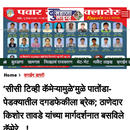
बुलडाणा
खामगाव
जिल्ह्याचं राजकारण
थेट-भेट
मार्केट लाइव्ह
क्राईम 
Home
क्राईम डायरी
‘सीसी टिव्ही कॅमेऱ्यामुळे’मुळे पातोंडा-
पेडक्यातील दगडफेकीला ब्रेक; ठाणेदार
किशोर तावडे यांच्या मार्गदर्शनात बसविले
कॅमेरे...!