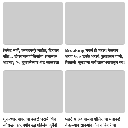
हेल्मेट नाही, कागदपत्रे नाहीत, ट्रिपल
Breaking भरलं हो भरलं! येळगाव
सीट... डोणगावात पोलिसांचा अचानक
धरण १०० टक्के भरलं; पुलावरून पाणी,
धडाका; २० दुचाकीस्वार थेट जाळ्यात!
चिखली–बुलडाणा मार्ग तासाभरापासून बंद!
मुसळधार पावसाचा कहर! घराची भिंत
पहाटे ४.३० वाजता पोलिसांचा धडाका!
कोसळून ८५ वर्षीय वृद्ध महिलेचा दुर्दैवी
देऊळगाव साकर्षात गोमांस विक्रीचा