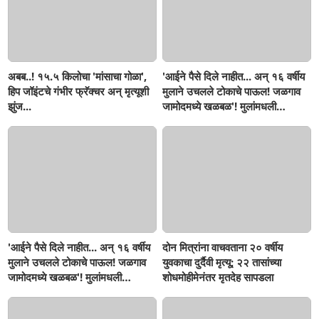
अबब..! १५.५ किलोचा 'मांसाचा गोळा',
'आईने पैसे दिले नाहीत... अन् १६ वर्षीय
हिप जॉइंटचे गंभीर फ्रॅक्चर अन् मृत्यूशी
मुलाने उचलले टोकाचे पाऊल! जळगाव
झुंज...
जामोदमध्ये खळबळ'! मुलांमधली
सहनशीलता संपली काय?
'आईने पैसे दिले नाहीत... अन् १६ वर्षीय
दोन मित्रांना वाचवताना २० वर्षीय
मुलाने उचलले टोकाचे पाऊल! जळगाव
युवकाचा दुर्दैवी मृत्यू; २२ तासांच्या
जामोदमध्ये खळबळ'! मुलांमधली
शोधमोहीमेनंतर मृतदेह सापडला
सहनशीलता संपली काय?