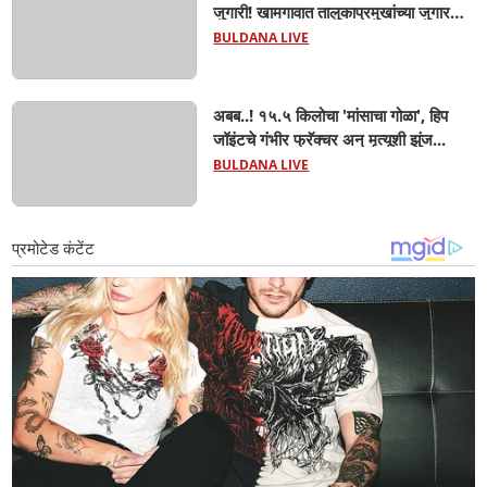
जुगारी! खामगावात तालुकाप्रमुखांच्या जुगार
अड्ड्यावर डीवायएसपी पथकाची धाड.. अंधारात
BULDANA LIVE
पळून गेला तालुकाप्रमुख; पण ६ जणांना
साडेआठ लाखांच्या मुद्देमालासह पकडले.....
अबब..! १५.५ किलोचा 'मांसाचा गोळा', हिप
जॉइंटचे गंभीर फ्रॅक्चर अन् मृत्यूशी झुंज...
BULDANA LIVE