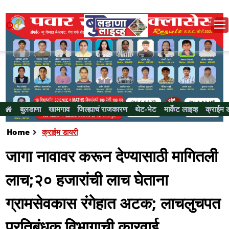
बुलडाणा
खामगाव
जिल्ह्याचं राजकारण
थेट-भेट
मार्केट लाइव्ह
क्राईम 
Home
क्राईम डायरी
जागा नावावर करून देण्यासाठी मागितली
लाच;२० हजारांची लाच घेताना
ग्रामसेवकास रंगेहात अटक; लाचलुचपत
प्रतिबंधक विभागाची कारवाई...