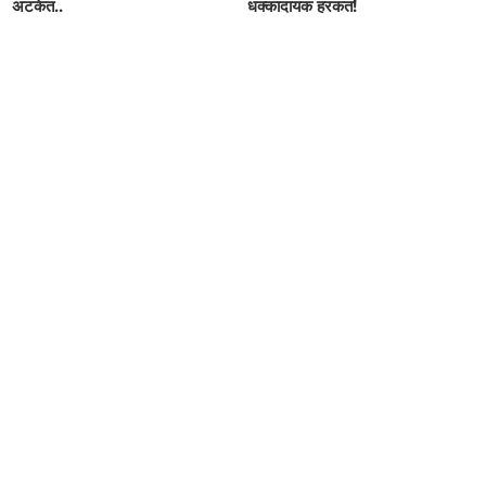
अटकेत..
धक्कादायक हरकत!