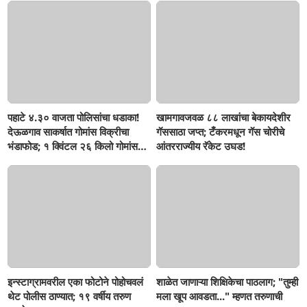
पहाटे ४.३० वाजता पोलिसांचा धडाका!
खामगावजवळ ८८ लाखांचा बेकायदेशीर
देऊळगाव साकर्षात गोमांस विक्रीचा
गॅससाठा जप्त; टँकरमधून गॅस चोरीचे
भंडाफोड; १ क्विंटल २६ किलो गोमांस
आंतरराज्यीय रॅकेट उघड!
जप्त, दोघे गजाआड
इन्स्टाग्रामवरील एका फोटोने पोहोचवलं
शाळेत जाणाऱ्या शिक्षिकेचा पाठलाग; "तुम्ही
थेट पोलीस ठाण्यात; १९ वर्षीय तरुण
मला खूप आवडता..." म्हणत तरुणाची