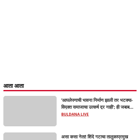
आता आता
‘आपलेपणाची भावना निर्माण झाली तर भटक्या-
विमुक्त समाजाचा उत्कर्ष दूर नाही’; ही जबाबदारी
केवळ सरकारची नाही,आपल्या सर्वांची !
BULDANA LIVE
सरसंघचालक मोहनजी भागवत यांचे प्रतिपादन!
असा कसा नेता! शिंदे गटाचा तालुकाप्रमुख