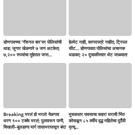
डोणगावच्या 'नॅशनल बार'वर पोलिसांची
हेल्मेट नाही, कागदपत्रे नाहीत, ट्रिपल
धाड; जुगार खेळणारे ७ जण अटकेत;
सीट... डोणगावात पोलिसांचा अचानक
७,२०० रुपयांचा मुद्देमाल जप्त...
धडाका; २० दुचाकीस्वार थेट जाळ्यात!
Breaking भरलं हो भरलं! येळगाव
मुसळधार पावसाचा कहर! घराची भिंत
धरण १०० टक्के भरलं; पुलावरून पाणी,
कोसळून ८५ वर्षीय वृद्ध महिलेचा दुर्दैवी
चिखली–बुलडाणा मार्ग तासाभरापासून बंद!
मृत्यू...