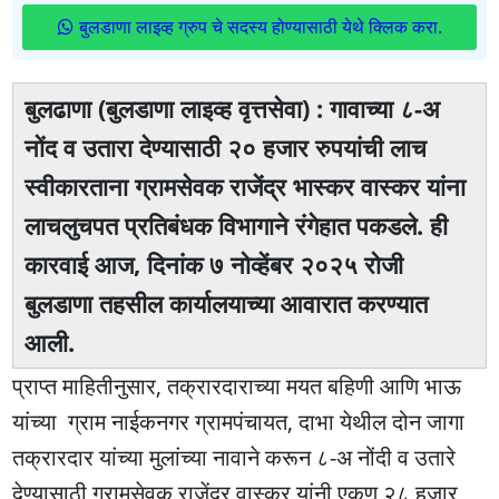
बुलडाणा लाइव्ह ग्रुप चे सदस्य होण्यासाठी येथे क्लिक करा.
बुलढाणा (बुलडाणा लाइव्ह वृत्तसेवा) : गावाच्या ८-अ
नोंद व उतारा देण्यासाठी २० हजार रुपयांची लाच
स्वीकारताना ग्रामसेवक राजेंद्र भास्कर वास्कर यांना
लाचलुचपत प्रतिबंधक विभागाने रंगेहात पकडले. ही
कारवाई आज, दिनांक ७ नोव्हेंबर २०२५ रोजी
बुलडाणा तहसील कार्यालयाच्या आवारात करण्यात
आली.
प्राप्त माहितीनुसार, तक्रारदाराच्या मयत बहिणी आणि भाऊ
यांच्या ग्राम नाईकनगर ग्रामपंचायत, दाभा येथील दोन जागा
तक्रारदार यांच्या मुलांच्या नावाने करून ८-अ नोंदी व उतारे
देण्यासाठी ग्रामसेवक राजेंद्र वास्कर यांनी एकूण २८ हजार