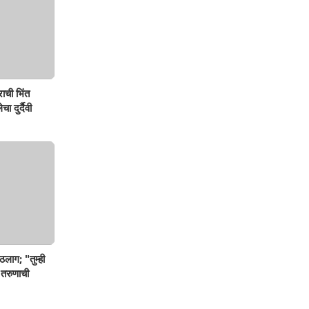
ाची भिंत
ा दुर्दैवी
ठलाग; "तुम्ही
 तरुणाची