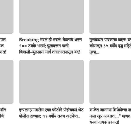
रिपल
Breaking भरलं हो भरलं! येळगाव धरण
मुसळधार पावसाचा कहर! घर
नक
१०० टक्के भरलं; पुलावरून पाणी,
कोसळून ८५ वर्षीय वृद्ध महिलेच
यात!
चिखली–बुलडाणा मार्ग तासाभरापासून बंद!
मृत्यू...
ेशीर
इन्स्टाग्रामवरील एका फोटोने पोहोचवलं थेट
शाळेत जाणाऱ्या शिक्षिकेचा पा
ीचे
पोलीस ठाण्यात; १९ वर्षीय तरुण अटकेत..
मला खूप आवडता..." म्हणत
धक्कादायक हरकत!