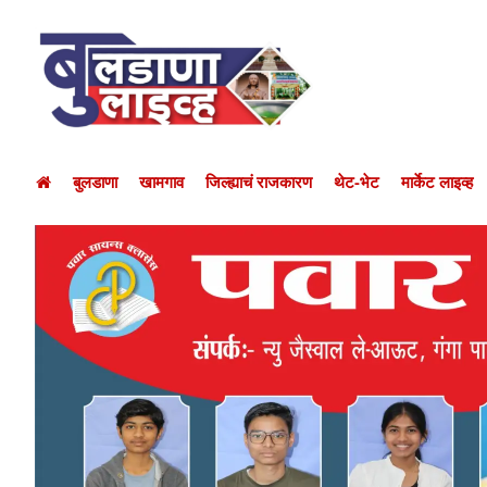
बुलडाणा
खामगाव
जिल्ह्याचं राजकारण
थेट-भेट
मार्केट लाइव्ह