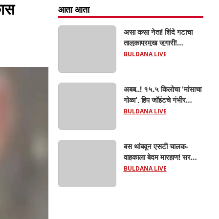
कास
आता आता
असा कसा नेता! शिंदे गटाचा
तालुकाप्रमुख जुगारी!
खामगावात तालुकाप्रमुखांच्या
BULDANA LIVE
जुगार अड्ड्यावर डीवायएसपी
पथकाची धाड.. अंधारात पळून
गेला तालुकाप्रमुख; पण ६
अबब..! १५.५ किलोचा 'मांसाचा
जणांना साडेआठ लाखांच्या
गोळा', हिप जॉइंटचे गंभीर
मुद्देमालासह पकडले.....
फ्रॅक्चर अन् मृत्यूशी झुंज...
BULDANA LIVE
बस थांबवून एसटी चालक-
वाहकाला बेदम मारहाण! सरकारी
कामात अडथळा; प्रवाशांसमोर
BULDANA LIVE
धिंगाणा घालणाऱ्या तिघांविरुद्ध
गुन्हा! 'हॉर्न का वाजवला?' या
क्षुल्लक कारणावरून संतापजनक
प्रकार;