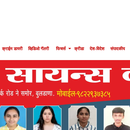
क्राईम डायरी
व्हिडिओ गॅलरी
फिचर्स
क्रीडा
देश-विदेश
संपादकीय