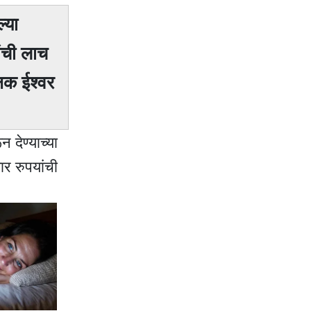
्या
ांची लाच
्षक ईश्वर
न देण्याच्या
ार रुपयांची