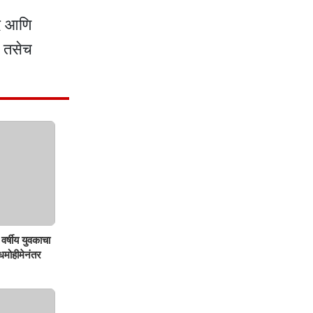
दे आणि
े तसेच
वर्षीय युवकाचा
शोधमोहीमेनंतर