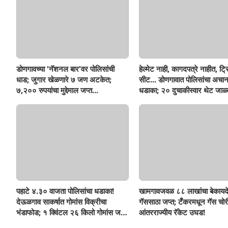
डोणगावच्या 'नॅशनल बार'वर पोलिसांची
हेल्मेट नाही, कागदपत्रे नाहीत, ट्
धाड; जुगार खेळणारे ७ जण अटकेत;
सीट... डोणगावात पोलिसांचा अचा
७,२०० रुपयांचा मुद्देमाल जप्त...
धडाका; २० दुचाकीस्वार थेट जाळ्
पहाटे ४.३० वाजता पोलिसांचा धडाका!
खामगावजवळ ८८ लाखांचा बेकायद
देऊळगाव साकर्षात गोमांस विक्रीचा
गॅससाठा जप्त; टँकरमधून गॅस चोर
भंडाफोड; १ क्विंटल २६ किलो गोमांस जप्त,
आंतरराज्यीय रॅकेट उघड!
दोघे गजाआड