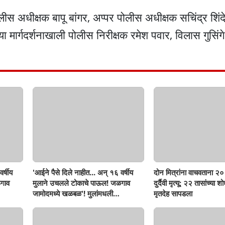
पोलीस अधीक्षक बापू बांगर, अप्पर पोलीस अधीक्षक सचिंद्र शिं
 मार्गदर्शनाखाली पोलीस निरीक्षक रमेश पवार, विलास गुसिंग
र्षीय
'आईने पैसे दिले नाहीत... अन् १६ वर्षीय
दोन मित्रांना वाचवताना २० 
गाव
मुलाने उचलले टोकाचे पाऊल! जळगाव
दुर्दैवी मृत्यू; २२ तासांच्या 
जामोदमध्ये खळबळ'! मुलांमधली
मृतदेह सापडला
सहनशीलता संपली काय?