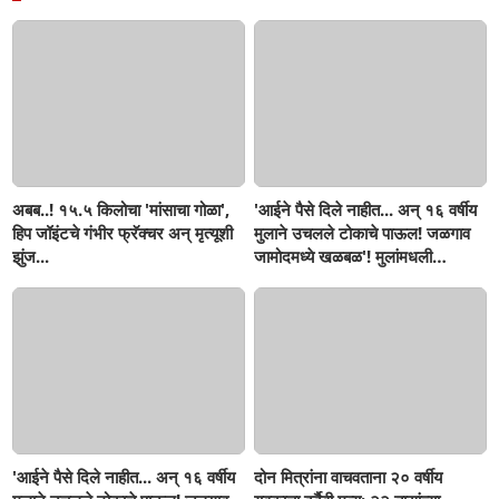
अबब..! १५.५ किलोचा 'मांसाचा गोळा',
'आईने पैसे दिले नाहीत... अन् १६ वर्षीय
हिप जॉइंटचे गंभीर फ्रॅक्चर अन् मृत्यूशी
मुलाने उचलले टोकाचे पाऊल! जळगाव
झुंज...
जामोदमध्ये खळबळ'! मुलांमधली
सहनशीलता संपली काय?
'आईने पैसे दिले नाहीत... अन् १६ वर्षीय
दोन मित्रांना वाचवताना २० वर्षीय