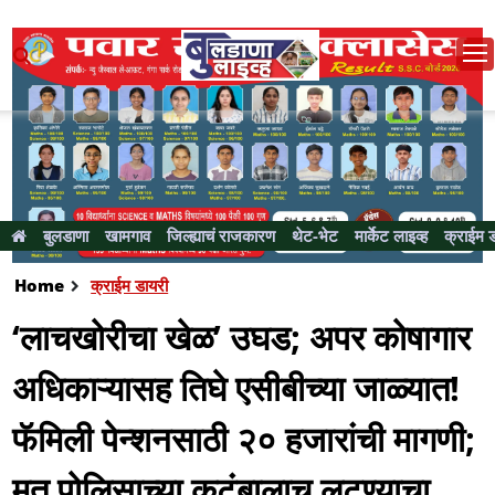
बुलडाणा
खामगाव
जिल्ह्याचं राजकारण
थेट-भेट
मार्केट लाइव्ह
क्राईम 
Home
क्राईम डायरी
‘लाचखोरीचा खेळ’ उघड; अपर कोषागार
अधिकाऱ्यासह तिघे एसीबीच्या जाळ्यात!
फॅमिली पेन्शनसाठी २० हजारांची मागणी;
मृत पोलिसाच्या कुटुंबालाच लुटण्याचा