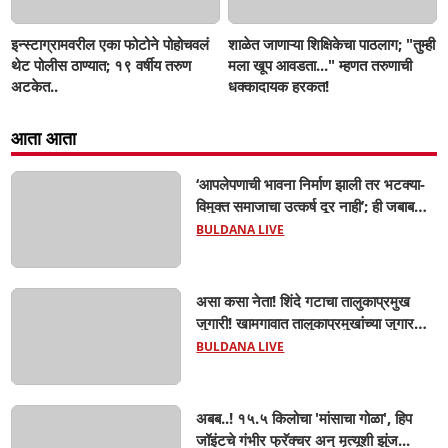
इन्स्टाग्रामवरील एका फोटोने पोहोचवलं
शाळेत जाणाऱ्या शिक्षिकेचा पाठलाग; "तुम्ही
थेट पोलीस ठाण्यात; १९ वर्षीय तरुण
मला खूप आवडता..." म्हणत तरुणाची
अटकेत..
धक्कादायक हरकत!
आता आता
‘आपलेपणाची भावना निर्माण झाली तर भटक्या-
विमुक्त समाजाचा उत्कर्ष दूर नाही’; ही जबाबदारी
केवळ सरकारची नाही,आपल्या सर्वांची !
BULDANA LIVE
सरसंघचालक मोहनजी भागवत यांचे प्रतिपादन!
असा कसा नेता! शिंदे गटाचा तालुकाप्रमुख
जुगारी! खामगावात तालुकाप्रमुखांच्या जुगार
अड्ड्यावर डीवायएसपी पथकाची धाड.. अंधारात
BULDANA LIVE
पळून गेला तालुकाप्रमुख; पण ६ जणांना
साडेआठ लाखांच्या मुद्देमालासह पकडले.....
अबब..! १५.५ किलोचा 'मांसाचा गोळा', हिप
जॉइंटचे गंभीर फ्रॅक्चर अन् मृत्यूशी झुंज...