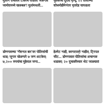
मुलाने उचलले टोकाचे पाऊल! जळगाव
युवकाचा दुर्दैवी मृत्यू; २२ तासांच्या
जामोदमध्ये खळबळ'! मुलांमधली
शोधमोहीमेनंतर मृतदेह सापडला
सहनशीलता संपली काय?
डोणगावच्या 'नॅशनल बार'वर पोलिसांची
हेल्मेट नाही, कागदपत्रे नाहीत, ट्रिपल
धाड; जुगार खेळणारे ७ जण अटकेत;
सीट... डोणगावात पोलिसांचा अचानक
७,२०० रुपयांचा मुद्देमाल जप्त...
धडाका; २० दुचाकीस्वार थेट जाळ्यात!