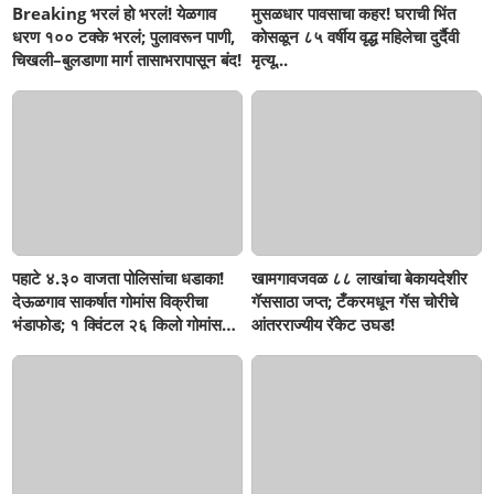
Breaking भरलं हो भरलं! येळगाव
मुसळधार पावसाचा कहर! घराची भिंत
धरण १०० टक्के भरलं; पुलावरून पाणी,
कोसळून ८५ वर्षीय वृद्ध महिलेचा दुर्दैवी
चिखली–बुलडाणा मार्ग तासाभरापासून बंद!
मृत्यू...
पहाटे ४.३० वाजता पोलिसांचा धडाका!
खामगावजवळ ८८ लाखांचा बेकायदेशीर
देऊळगाव साकर्षात गोमांस विक्रीचा
गॅससाठा जप्त; टँकरमधून गॅस चोरीचे
भंडाफोड; १ क्विंटल २६ किलो गोमांस
आंतरराज्यीय रॅकेट उघड!
जप्त, दोघे गजाआड