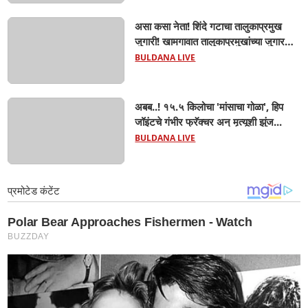
असा कसा नेता! शिंदे गटाचा तालुकाप्रमुख
जुगारी! खामगावात तालुकाप्रमुखांच्या जुगार
अड्ड्यावर डीवायएसपी पथकाची धाड.. अंधारात
BULDANA LIVE
पळून गेला तालुकाप्रमुख; पण ६ जणांना
साडेआठ लाखांच्या मुद्देमालासह पकडले.....
अबब..! १५.५ किलोचा 'मांसाचा गोळा', हिप
जॉइंटचे गंभीर फ्रॅक्चर अन् मृत्यूशी झुंज...
BULDANA LIVE