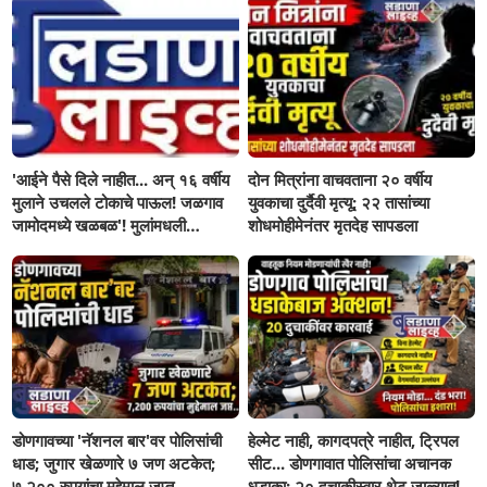
'आईने पैसे दिले नाहीत... अन् १६ वर्षीय
दोन मित्रांना वाचवताना २० वर्षीय
मुलाने उचलले टोकाचे पाऊल! जळगाव
युवकाचा दुर्दैवी मृत्यू; २२ तासांच्या
जामोदमध्ये खळबळ'! मुलांमधली
शोधमोहीमेनंतर मृतदेह सापडला
सहनशीलता संपली काय?
डोणगावच्या 'नॅशनल बार'वर पोलिसांची
हेल्मेट नाही, कागदपत्रे नाहीत, ट्रिपल
धाड; जुगार खेळणारे ७ जण अटकेत;
सीट... डोणगावात पोलिसांचा अचानक
७,२०० रुपयांचा मुद्देमाल जप्त...
धडाका; २० दुचाकीस्वार थेट जाळ्यात!