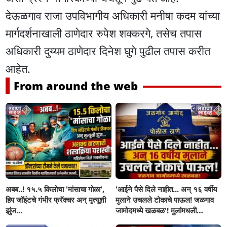
देऊळगाव राजा उपविभागीय अधिकारी मनीषा कदम यांच्या
मार्गदर्शनाखाली ठाणेदार रुपेश शक्करगे, तसेच तपास
अधिकारी दुय्यम ठाणेदार दिनेश घुगे पुढील तपास करीत
आहेत.
From around the web
अबब..! १५.५ किलोचा 'मांसाचा गोळा',
'आईने पैसे दिले नाहीत... अन् १६ वर्षीय
हिप जॉइंटचे गंभीर फ्रॅक्चर अन् मृत्यूशी
मुलाने उचलले टोकाचे पाऊल! जळगाव
झुंज...
जामोदमध्ये खळबळ'! मुलांमधली
सहनशीलता संपली काय?