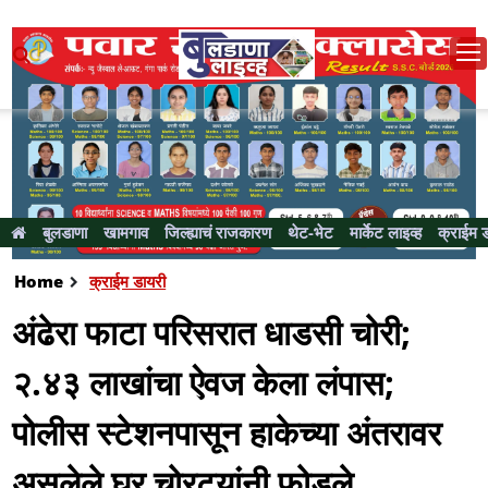
बुलडाणा
खामगाव
जिल्ह्याचं राजकारण
थेट-भेट
मार्केट लाइव्ह
क्राईम 
Home
क्राईम डायरी
अंढेरा फाटा परिसरात धाडसी चोरी;
२.४३ लाखांचा ऐवज केला लंपास;
पोलीस स्टेशनपासून हाकेच्या अंतरावर
असलेले घर चोरट्यांनी फोडले...