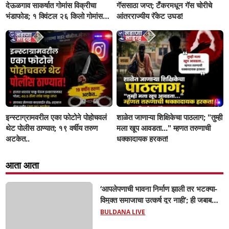
देऊळगाव साकर्षात गोमांस विक्रीचा
गॅससाठा जप्त; टँकरमधून गॅस चोरीचे
भंडाफोड; १ क्विंटल २६ किलो गोमांस
आंतरराज्यीय रॅकेट उघड!
जप्त, दोघे गजाआड
इन्स्टाग्रामवरील एका फोटोने पोहोचवलं
शाळेत जाणाऱ्या शिक्षिकेचा पाठलाग; "तुम्ही
थेट पोलीस ठाण्यात; १९ वर्षीय तरुण
मला खूप आवडता..." म्हणत तरुणाची
अटकेत..
धक्कादायक हरकत!
आता आता
‘आपलेपणाची भावना निर्माण झाली तर भटक्या-
विमुक्त समाजाचा उत्कर्ष दूर नाही’; ही जबाबदारी
केवळ सरकारची नाही,आपल्या सर्वांची !
BULDANA LIVE
सरसंघचालक मोहनजी भागवत यांचे प्रतिपादन!