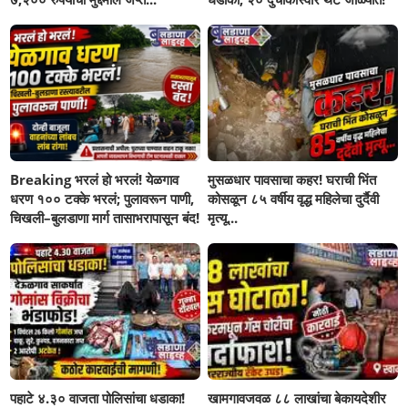
Breaking भरलं हो भरलं! येळगाव
मुसळधार पावसाचा कहर! घराची भिंत
धरण १०० टक्के भरलं; पुलावरून पाणी,
कोसळून ८५ वर्षीय वृद्ध महिलेचा दुर्दैवी
चिखली–बुलडाणा मार्ग तासाभरापासून बंद!
मृत्यू...
पहाटे ४.३० वाजता पोलिसांचा धडाका!
खामगावजवळ ८८ लाखांचा बेकायदेशीर