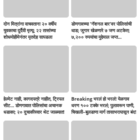
दोन मित्रांना वाचवताना २० वर्षीय
डोणगावच्या 'नॅशनल बार'वर पोलिसांची
युवकाचा दुर्दैवी मृत्यू; २२ तासांच्या
धाड; जुगार खेळणारे ७ जण अटकेत;
शोधमोहीमेनंतर मृतदेह सापडला
७,२०० रुपयांचा मुद्देमाल जप्त...
हेल्मेट नाही, कागदपत्रे नाहीत, ट्रिपल
Breaking भरलं हो भरलं! येळगाव
सीट... डोणगावात पोलिसांचा अचानक
धरण १०० टक्के भरलं; पुलावरून पाणी,
धडाका; २० दुचाकीस्वार थेट जाळ्यात!
चिखली–बुलडाणा मार्ग तासाभरापासून बंद!