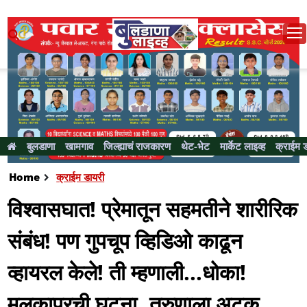
बुलडाणा
खामगाव
जिल्ह्याचं राजकारण
थेट-भेट
मार्केट लाइव्ह
क्राईम 
Home
क्राईम डायरी
विश्वासघात! प्रेमातून सहमतीने शारीरिक
संबंध! पण गुपचूप व्हिडिओ काढून
व्हायरल केले! ती म्हणाली...धोका!
मलकापूरची घटना..तरुणाला अटक