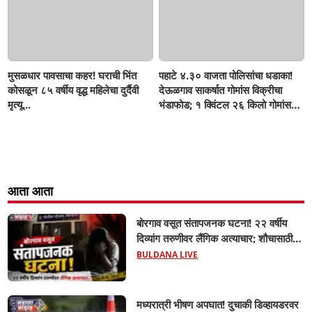
मुसळधार पावसाचा कहर! घराची भिंत
पहाटे ४.३० वाजता पोलिसांचा धडाका!
कोसळून ८५ वर्षीय वृद्ध महिलेचा दुर्दैवी
देऊळगाव साकर्षात गोमांस विक्रीचा
मृत्यू...
भंडाफोड; १ क्विंटल २६ किलो गोमांस
जप्त, दोघे गजाआड
आता आता
बोरगाव वसूत संतापजनक घटना! २२ वर्षीय
दिव्यांग तरुणीवर लैंगिक अत्याचार; शौचासाठी
गेलेल्या तरुणीचा पाठलाग करून अत्याचाराचा
BULDANA LIVE
आरोप; चिखली पोलिसांकडून आरोपीविरुद्ध
कठोर कारवाई
मध्यरात्री भीषण अपघात! दुचाकी डिव्हायडरवर