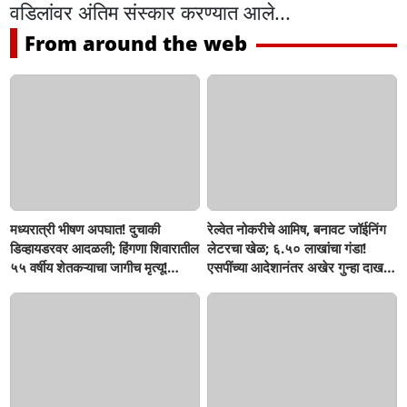
वडिलांवर अंतिम संस्कार करण्यात आले...
From around the web
मध्यरात्री भीषण अपघात! दुचाकी
रेल्वेत नोकरीचे आमिष, बनावट जॉईनिंग
डिव्हायडरवर आदळली; हिंगणा शिवारातील
लेटरचा खेळ; ६.५० लाखांचा गंडा!
५५ वर्षीय शेतकऱ्याचा जागीच मृत्यू!
एसपींच्या आदेशानंतर अखेर गुन्हा दाखल;
खांडवी–हिंगणा मार्गावर काळाचा घाला;
आसलगावच्या तरुणाची फसवणूक;
रात्री घरी परतताना घडली दुर्दैवी घटना
कल्याणच्या आरोपीवर कारवाई,