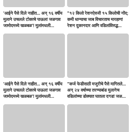
'आईने पैसे दिले नाहीत... अन् १६ वर्षीय
"१२ किलो रेशनऐवजी १५ किलोची नोंद;
मुलाने उचलले टोकाचे पाऊल! जळगाव
कमी धान्याचा जाब विचारताच मारहाण!
जामोदमध्ये खळबळ'! मुलांमधली
रेशन दुकानदार आणि वडिलांविरुद्ध
सहनशीलता संपली काय?
गुन्हा"! सिंदखेडराजा तालुक्यातील
नशिराबादची घटना..
'आईने पैसे दिले नाहीत... अन् १६ वर्षीय
"कर्ज फेडीसाठी मजुरीचे पैसे मागितले...
मुलाने उचलले टोकाचे पाऊल! जळगाव
अन् २४ वर्षाच्या तरण्याबांड मुलानेच
जामोदमध्ये खळबळ'! मुलांमधली
वडिलांच्या डोक्यात घातला दगड! जळगाव
सहनशीलता संपली काय?
जामोद तालुक्यातील संतापजनक
घटना...बापाची पोराविरुद्ध तक्रार