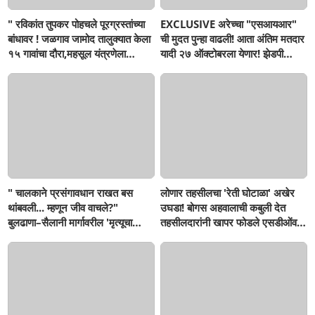
" रविकांत तुपकर पोहचले पूरग्रस्तांच्या
EXCLUSIVE अरेच्चा "एसआयआर"
बांधावर ! जळगाव जामोद तालुक्यात केला
ची मुदत पुन्हा वाढली! आता अंतिम मतदार
१५ गावांचा दौरा,महसूल यंत्रणेला
यादी २७ ऑक्टोबरला येणार! झेडपी
खडसावले; 'नुकसान कमी दाखवण्याचे
निवडणुका पुन्हा लांबणार...!
आदेश कुणाचे?
" चालकाने प्रसंगावधान राखत बस
लोणार तहसीलचा 'रेती घोटाळा' अखेर
थांबवली... म्हणून जीव वाचले?"
उघडा! बोगस अहवालाची कबुली देत
बुलढाणा–सैलानी मार्गावरील 'मृत्यूचा
तहसीलदारांनी खापर फोडले एसडीओंवर;
खड्डा' पाहून एसटी चालकही हादरला;
'बुलडाणा लाइव्ह'च्या दणक्यानंतर दोन
जीव मुठीत घेऊन प्रवास, आता अपघात
लाखांचा दंड वसूल, आता दोषी
झाल्यावरच प्रशासन जागे होणार का?
अधिकाऱ्यांवर कारवाई होणार का?