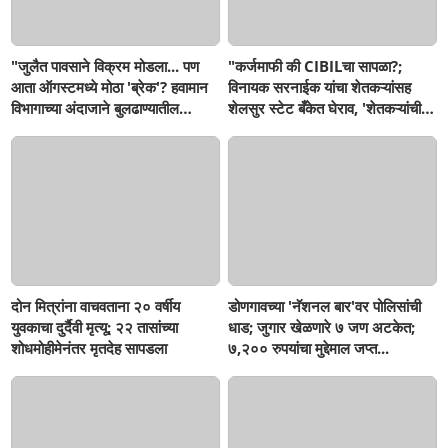
"जुलैत पावसाने विक्रम मोडला... पण
"कर्जमाफी की CIBILचा सापळा?;
आता ऑगस्टमध्ये मोठा 'ब्रेक'? हवामान
विनायक सरनाईक यांचा शेतकऱ्यांसह
विभागाच्या अंदाजाने बुलढाण्यातील
शेलसुर स्टेट बँकेत घेराव, 'शेतकऱ्यांची
शेतकऱ्यांची वाढली धाकधूक!"
फसवणूक थांबवा, अन्यथा तीव्र
आंदोलनाच इशारा!"
दोन मित्रांना वाचवताना २० वर्षीय
डोणगावच्या 'नॅशनल बार'वर पोलिसांची
युवकाचा दुर्दैवी मृत्यू; २२ तासांच्या
धाड; जुगार खेळणारे ७ जण अटकेत;
शोधमोहीमेनंतर मृतदेह सापडला
७,२०० रुपयांचा मुद्देमाल जप्त...