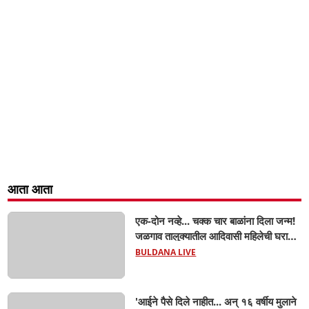
आता आता
एक-दोन नव्हे... चक्क चार बाळांना दिला जन्म!
जळगाव तालुक्यातील आदिवासी महिलेची घरातच
प्रसूती; आता झाली ७ लेकरांची माय ! वैद्यकीय
BULDANA LIVE
क्षेत्रही चक्रावले
'आईने पैसे दिले नाहीत... अन् १६ वर्षीय मुलाने