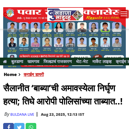
बुलडाणा
खामगाव
जिल्ह्याचं राजकारण
थेट-भेट
मार्केट लाइव्ह
क्राईम 
Home
क्राईम डायरी
सैलानीत ‘बाब्या’ची अमावस्येला निर्घृण
हत्या; तिघे आरोपी पोलिसांच्या ताब्यात..!
By
Aug 23, 2025, 12:13 IST
BULDANA LIVE