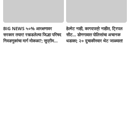
BIG NEWS ५०% आरक्षणावर
हेल्मेट नाही, कागदपत्रे नाहीत, ट्रिपल
सरकार तयार! रखडलेल्या जिल्हा परिषद
सीट... डोणगावात पोलिसांचा अचानक
निवडणुकांचा मार्ग मोकळा?; सुप्रीम
धडाका; २० दुचाकीस्वार थेट जाळ्यात!
कोर्टात मोठे संकेत, SIR नंतरच बिगुल