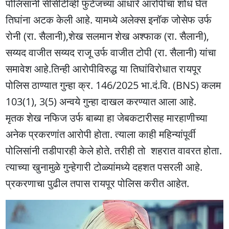
पोलिसांनी सीसीटीव्ही फुटेजच्या आधारे आरोपींचा शोध घेत
तिघांना अटक केली आहे. यामध्ये अलेक्स इनॉक जोसेफ उर्फ
रोनी (रा. सैलानी),शेख सलमान शेख अश्फाक (रा. सैलानी),
सय्यद वाजीत सय्यद राजू उर्फ वाजीत टोपी (रा. सैलानी) यांचा
समावेश आहे.तिन्ही आरोपीविरुद्ध या तिघांविरोधात रायपूर
पोलिस ठाण्यात गुन्हा क्र. 146/2025 भा.दं.वि. (BNS) कलम
103(1), 3(5) अन्वये गुन्हा दाखल करण्यात आला आहे.
मृतक शेख नफिज उर्फ बाब्या हा जेबकटारीसह मारहाणीच्या
अनेक प्रकरणांत आरोपी होता. त्याला काही महिन्यांपूर्वी
पोलिसांनी तडीपारही केले होते. तरीही तो शहरात वावरत होता.
त्याच्या खुनामुळे गुन्हेगारी टोळ्यांमध्ये दहशत पसरली आहे.
प्रकरणाचा पुढील तपास रायपूर पोलिस करीत आहेत.