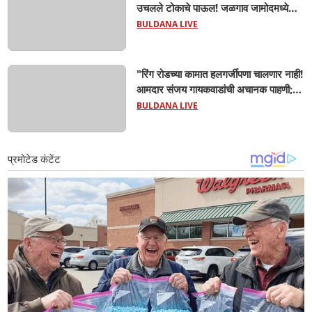
उचलले टोकाचे पाऊल! जळगाव जामोदमध्ये
खळबळ'! मुलांमधली सहनशीलता संपली काय?
BULDANA LIVE
"रिंग रोडच्या कामात हलगर्जीपणा चालणार नाही!
आमदार संजय गायकवाडांची अचानक पाहणी;
कंत्राटदारांना कडक इशारा, गुणवत्तेशी तडजोड
BULDANA LIVE
केली तर होणार कारवाई"