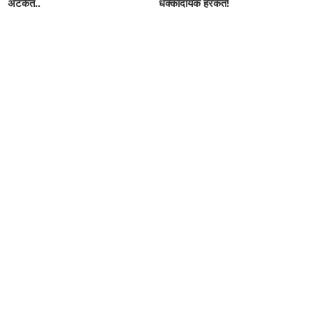
अटकेत..
धक्कादायक हरकत!