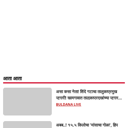
आता आता
असा कसा नेता! शिंदे गटाचा तालुकाप्रमुख
जुगारी! खामगावात तालुकाप्रमुखांच्या जुगार
अड्ड्यावर डीवायएसपी पथकाची धाड.. अंधारात
BULDANA LIVE
पळून गेला तालुकाप्रमुख; पण ६ जणांना
साडेआठ लाखांच्या मुद्देमालासह पकडले.....
अबब..! १५.५ किलोचा 'मांसाचा गोळा', हिप