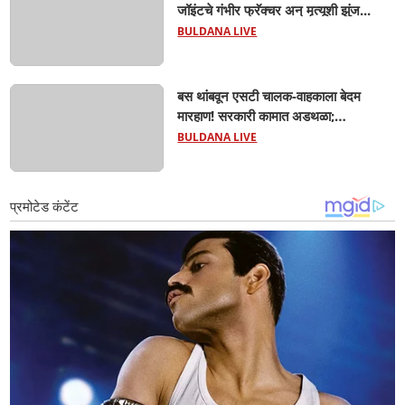
जॉइंटचे गंभीर फ्रॅक्चर अन् मृत्यूशी झुंज...
BULDANA LIVE
बस थांबवून एसटी चालक-वाहकाला बेदम
मारहाण! सरकारी कामात अडथळा;
प्रवाशांसमोर धिंगाणा घालणाऱ्या तिघांविरुद्ध
BULDANA LIVE
गुन्हा! 'हॉर्न का वाजवला?' या क्षुल्लक
कारणावरून संतापजनक प्रकार;