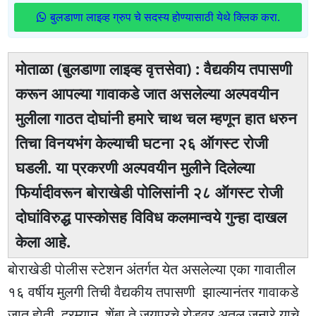
बुलडाणा लाइव्ह ग्रुप चे सदस्य होण्यासाठी येथे क्लिक करा.
माेताळा (बुलडाणा लाइव्ह वृत्तसेवा) : वैद्यकीय तपासणी
करून आपल्या गावाकडे जात असलेल्या अल्पवयीन
मुलीला गाठत दाेघांनी हमारे चाथ चल म्हणून हात धरुन
तिचा विनयभंग केल्याची घटना २६ ऑगस्ट राेजी
घडली. या प्रकरणी अल्पवयीन मुलीने दिलेल्या
फिर्यादीवरून बाेराखेडी पाेलिसांनी २८ ऑगस्ट राेजी
दाेघांविरुद्ध पास्काेसह विविध कलमान्वये गुन्हा दाखल
केला आहे.
बाेराखेडी पाेलीस स्टेशन अंतर्गत येत असलेल्या एका गावातील
१६ वर्षीय मुलगी तिची वैद्यकीय तपासणी झाल्यानंतर गावाकडे
जात हाेती. दरम्यान, शेंबा ते जयपुरचे रोडवर अतुल जुनारे याचे