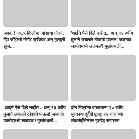
अबब..! १५.५ किलोचा 'मांसाचा गोळा',
'आईने पैसे दिले नाहीत... अन् १६ वर्षीय
हिप जॉइंटचे गंभीर फ्रॅक्चर अन् मृत्यूशी
मुलाने उचलले टोकाचे पाऊल! जळगाव
झुंज...
जामोदमध्ये खळबळ'! मुलांमधली
सहनशीलता संपली काय?
'आईने पैसे दिले नाहीत... अन् १६ वर्षीय
दोन मित्रांना वाचवताना २० वर्षीय
मुलाने उचलले टोकाचे पाऊल! जळगाव
युवकाचा दुर्दैवी मृत्यू; २२ तासांच्या
जामोदमध्ये खळबळ'! मुलांमधली
शोधमोहीमेनंतर मृतदेह सापडला
सहनशीलता संपली काय?