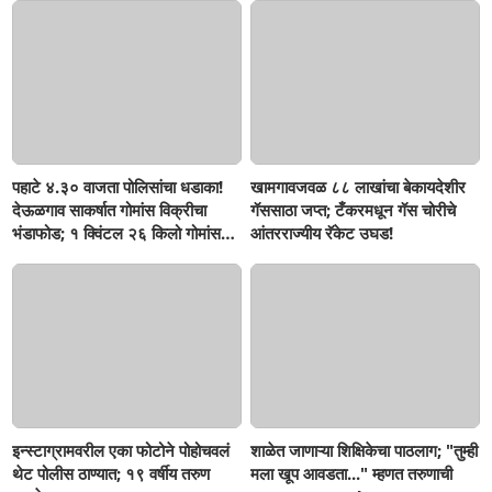
पहाटे ४.३० वाजता पोलिसांचा धडाका!
खामगावजवळ ८८ लाखांचा बेकायदेशीर
देऊळगाव साकर्षात गोमांस विक्रीचा
गॅससाठा जप्त; टँकरमधून गॅस चोरीचे
भंडाफोड; १ क्विंटल २६ किलो गोमांस
आंतरराज्यीय रॅकेट उघड!
जप्त, दोघे गजाआड
इन्स्टाग्रामवरील एका फोटोने पोहोचवलं
शाळेत जाणाऱ्या शिक्षिकेचा पाठलाग; "तुम्ही
थेट पोलीस ठाण्यात; १९ वर्षीय तरुण
मला खूप आवडता..." म्हणत तरुणाची