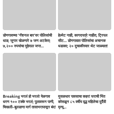
डोणगावच्या 'नॅशनल बार'वर पोलिसांची
हेल्मेट नाही, कागदपत्रे नाहीत, ट्रिपल
धाड; जुगार खेळणारे ७ जण अटकेत;
सीट... डोणगावात पोलिसांचा अचानक
७,२०० रुपयांचा मुद्देमाल जप्त...
धडाका; २० दुचाकीस्वार थेट जाळ्यात!
Breaking भरलं हो भरलं! येळगाव
मुसळधार पावसाचा कहर! घराची भिंत
धरण १०० टक्के भरलं; पुलावरून पाणी,
कोसळून ८५ वर्षीय वृद्ध महिलेचा दुर्दैवी
चिखली–बुलडाणा मार्ग तासाभरापासून बंद!
मृत्यू...