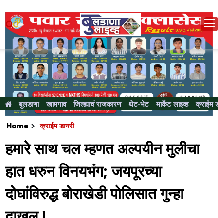
बुलडाणा
खामगाव
जिल्ह्याचं राजकारण
थेट-भेट
मार्केट लाइव्ह
क्राईम 
Home
क्राईम डायरी
हमारे साथ चल म्हणत अल्पयीन मुलीचा
हात धरुन विनयभंग; जयपूरच्या
दाेघांविरुद्ध बाेराखेडी पाेलिसात गुन्हा
दाखल !