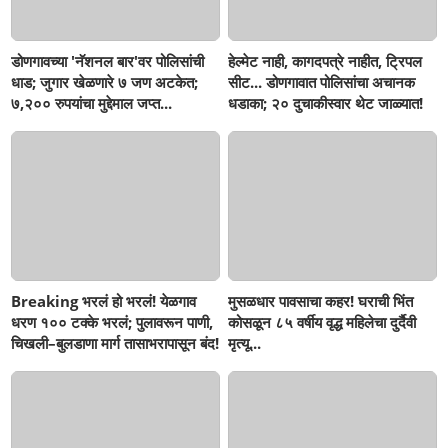
डोणगावच्या 'नॅशनल बार'वर पोलिसांची
हेल्मेट नाही, कागदपत्रे नाहीत, ट्रिपल
धाड; जुगार खेळणारे ७ जण अटकेत;
सीट... डोणगावात पोलिसांचा अचानक
७,२०० रुपयांचा मुद्देमाल जप्त...
धडाका; २० दुचाकीस्वार थेट जाळ्यात!
Breaking भरलं हो भरलं! येळगाव
मुसळधार पावसाचा कहर! घराची भिंत
धरण १०० टक्के भरलं; पुलावरून पाणी,
कोसळून ८५ वर्षीय वृद्ध महिलेचा दुर्दैवी
चिखली–बुलडाणा मार्ग तासाभरापासून बंद!
मृत्यू...