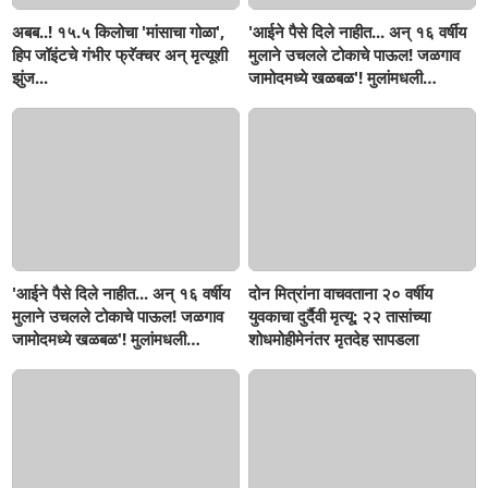
अबब..! १५.५ किलोचा 'मांसाचा गोळा',
'आईने पैसे दिले नाहीत... अन् १६ वर्षीय
हिप जॉइंटचे गंभीर फ्रॅक्चर अन् मृत्यूशी
मुलाने उचलले टोकाचे पाऊल! जळगाव
झुंज...
जामोदमध्ये खळबळ'! मुलांमधली
सहनशीलता संपली काय?
'आईने पैसे दिले नाहीत... अन् १६ वर्षीय
दोन मित्रांना वाचवताना २० वर्षीय
मुलाने उचलले टोकाचे पाऊल! जळगाव
युवकाचा दुर्दैवी मृत्यू; २२ तासांच्या
जामोदमध्ये खळबळ'! मुलांमधली
शोधमोहीमेनंतर मृतदेह सापडला
सहनशीलता संपली काय?