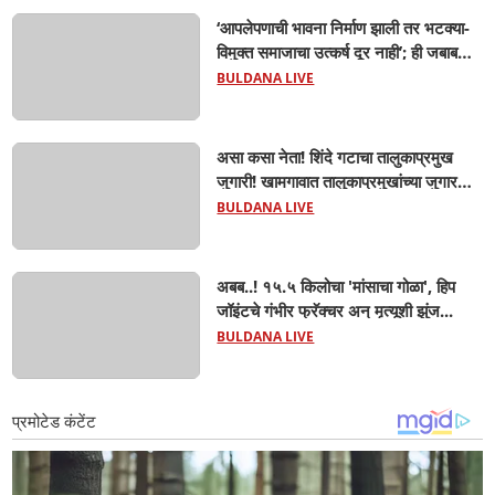
‘आपलेपणाची भावना निर्माण झाली तर भटक्या-
विमुक्त समाजाचा उत्कर्ष दूर नाही’; ही जबाबदारी
केवळ सरकारची नाही,आपल्या सर्वांची !
BULDANA LIVE
सरसंघचालक मोहनजी भागवत यांचे प्रतिपादन!
असा कसा नेता! शिंदे गटाचा तालुकाप्रमुख
जुगारी! खामगावात तालुकाप्रमुखांच्या जुगार
अड्ड्यावर डीवायएसपी पथकाची धाड.. अंधारात
BULDANA LIVE
पळून गेला तालुकाप्रमुख; पण ६ जणांना
साडेआठ लाखांच्या मुद्देमालासह पकडले.....
अबब..! १५.५ किलोचा 'मांसाचा गोळा', हिप
जॉइंटचे गंभीर फ्रॅक्चर अन् मृत्यूशी झुंज...
BULDANA LIVE