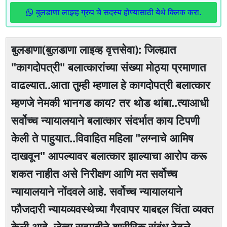
बुलडाणा लाइव्ह ग्रुप चे सदस्य होण्यासाठी येथे क्लिक करा.
बुलडाणा(बुलडाणा लाइव्ह वृत्तसेवा): जिल्ह्यात
"कागदोपत्री" बलात्कारांच्या संख्या मोठ्या प्रमाणात
वाढल्यात..आता तुम्ही म्हणाल हे कागदोपत्री बलात्कार
म्हणजे नेमकी भानगड काय? तर थोड थांबा..त्याआधी
सर्वोच्च न्यायालयाने बलात्कार संदर्भात काय टिपणी
केली ते पाहुयात..विवाहित महिला "लग्नाचे आमिष
दाखवून" आपल्यावर बलात्कार झाल्याचा आरोप करू
शकत नाहीत असे निरीक्षण आणि मत सर्वोच्च
न्यायालयाने नोंदवले आहे. सर्वोच्च न्यायालयाने
फौजदारी न्यायव्यवस्थेच्या गैरवापर याबद्दल चिंता व्यक्त
केली आहे..जेव्हा सहमतीने शारीरिक संबंध ठेवले