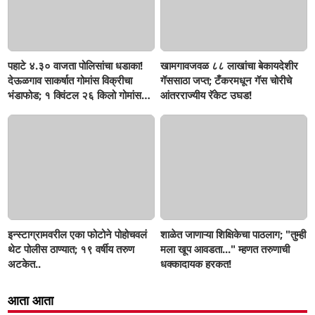
पहाटे ४.३० वाजता पोलिसांचा धडाका!
खामगावजवळ ८८ लाखांचा बेकायदेशीर
देऊळगाव साकर्षात गोमांस विक्रीचा
गॅससाठा जप्त; टँकरमधून गॅस चोरीचे
भंडाफोड; १ क्विंटल २६ किलो गोमांस
आंतरराज्यीय रॅकेट उघड!
जप्त, दोघे गजाआड
इन्स्टाग्रामवरील एका फोटोने पोहोचवलं
शाळेत जाणाऱ्या शिक्षिकेचा पाठलाग; "तुम्ही
थेट पोलीस ठाण्यात; १९ वर्षीय तरुण
मला खूप आवडता..." म्हणत तरुणाची
अटकेत..
धक्कादायक हरकत!
आता आता