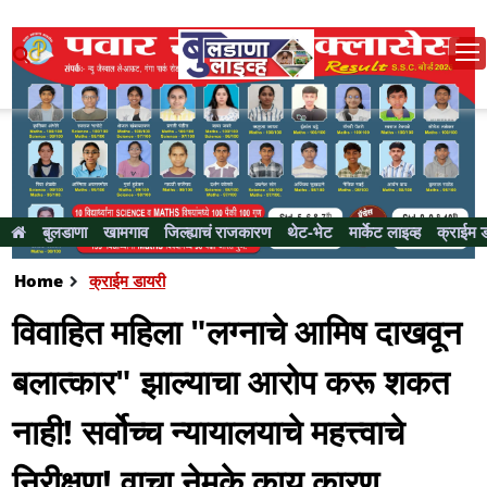
बुलडाणा
खामगाव
जिल्ह्याचं राजकारण
थेट-भेट
मार्केट लाइव्ह
क्राईम 
Home
क्राईम डायरी
विवाहित महिला "लग्नाचे आमिष दाखवून
बलात्कार" झाल्याचा आरोप करू शकत
नाही! सर्वोच्च न्यायालयाचे महत्त्वाचे
निरीक्षण! वाचा नेमके काय कारण...