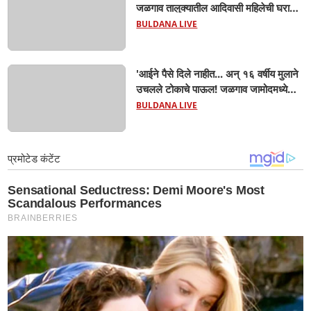
जळगाव तालुक्यातील आदिवासी महिलेची घरातच
प्रसूती; आता झाली ७ लेकरांची माय ! वैद्यकीय
BULDANA LIVE
क्षेत्रही चक्रावले
'आईने पैसे दिले नाहीत... अन् १६ वर्षीय मुलाने
उचलले टोकाचे पाऊल! जळगाव जामोदमध्ये
खळबळ'! मुलांमधली सहनशीलता संपली काय?
BULDANA LIVE