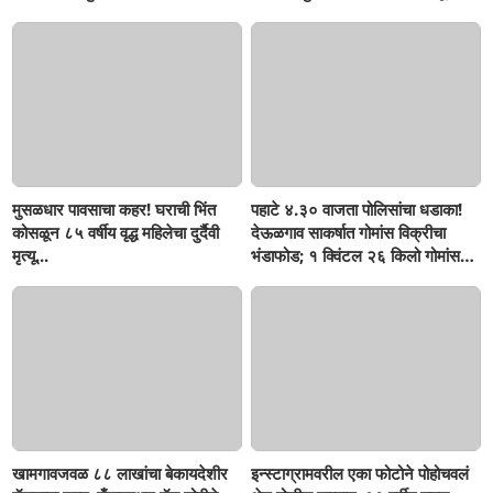
मुसळधार पावसाचा कहर! घराची भिंत
पहाटे ४.३० वाजता पोलिसांचा धडाका!
कोसळून ८५ वर्षीय वृद्ध महिलेचा दुर्दैवी
देऊळगाव साकर्षात गोमांस विक्रीचा
मृत्यू...
भंडाफोड; १ क्विंटल २६ किलो गोमांस
जप्त, दोघे गजाआड
खामगावजवळ ८८ लाखांचा बेकायदेशीर
इन्स्टाग्रामवरील एका फोटोने पोहोचवलं