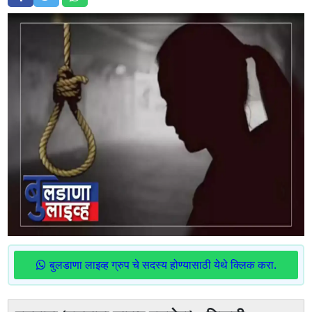
बुलडाणा लाइव्ह ग्रुप चे सदस्य होण्यासाठी येथे क्लिक करा.