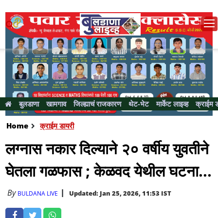
बुलडाणा
खामगाव
जिल्ह्याचं राजकारण
थेट-भेट
मार्केट लाइव्ह
क्राईम 
Home
क्राईम डायरी
लग्नास नकार दिल्याने २० वर्षीय युवतीने
घेतला गळफास ; केळवद येथील घटना...
By
Updated: Jan 25, 2026, 11:53 IST
BULDANA LIVE