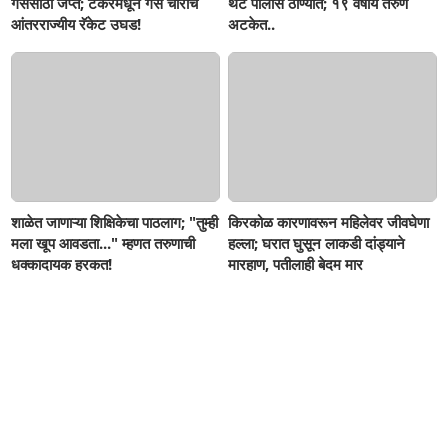
गॅससाठा जप्त; टँकरमधून गॅस चोरीचे
थेट पोलीस ठाण्यात; १९ वर्षीय तरुण
आंतरराज्यीय रॅकेट उघड!
अटकेत..
शाळेत जाणाऱ्या शिक्षिकेचा पाठलाग; "तुम्ही
किरकोळ कारणावरून महिलेवर जीवघेणा
मला खूप आवडता..." म्हणत तरुणाची
हल्ला; घरात घुसून लाकडी दांड्याने
धक्कादायक हरकत!
मारहाण, पतीलाही बेदम मार