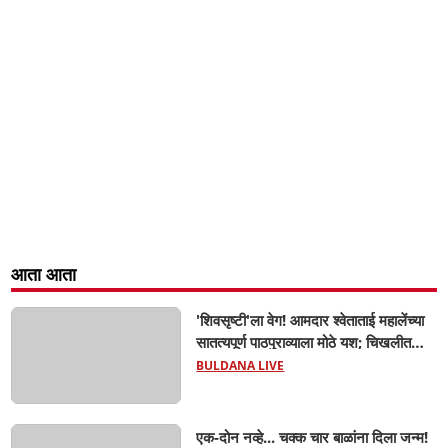
आता आता
'शिवसृष्टी'ला वेग! आमदार श्वेताताई महालेंच्या
सातत्यपूर्ण पाठपुराव्याला मोठे यश; चिखलीत
साकारणार ६५ कोटींचा भव्य 'छत्रपती शिवाजी
BULDANA LIVE
महाराज हेरिटेज थीम पार्क',
एक-दोन नव्हे... चक्क चार बाळांना दिला जन्म!