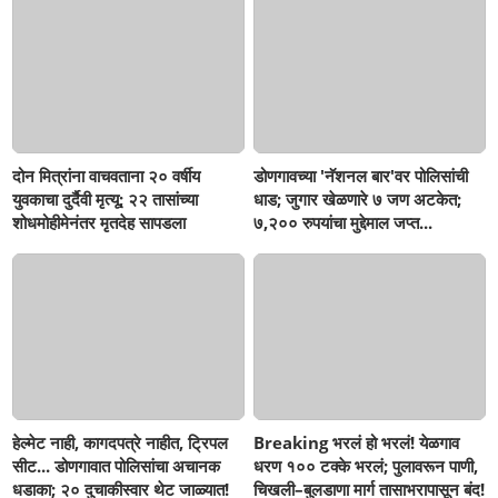
दोन मित्रांना वाचवताना २० वर्षीय
डोणगावच्या 'नॅशनल बार'वर पोलिसांची
युवकाचा दुर्दैवी मृत्यू; २२ तासांच्या
धाड; जुगार खेळणारे ७ जण अटकेत;
शोधमोहीमेनंतर मृतदेह सापडला
७,२०० रुपयांचा मुद्देमाल जप्त...
हेल्मेट नाही, कागदपत्रे नाहीत, ट्रिपल
Breaking भरलं हो भरलं! येळगाव
सीट... डोणगावात पोलिसांचा अचानक
धरण १०० टक्के भरलं; पुलावरून पाणी,
धडाका; २० दुचाकीस्वार थेट जाळ्यात!
चिखली–बुलडाणा मार्ग तासाभरापासून बंद!