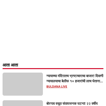
आता आता
न्यायाच्या मंदिरातच भ्रष्टाचाराचा बाजार! दिवाणी
न्यायालयाचा बेलीफ १० हजारांची लाच घेताना
एसीबीच्या जाळ्यात; मेहकरात खळबळ!
BULDANA LIVE
बोरगाव वसूत संतापजनक घटना! २२ वर्षीय