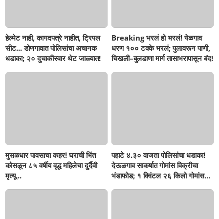
हेल्मेट नाही, कागदपत्रे नाहीत, ट्रिपल
Breaking भरलं हो भरलं! येळगाव
सीट... डोणगावात पोलिसांचा अचानक
धरण १०० टक्के भरलं; पुलावरून पाणी,
धडाका; २० दुचाकीस्वार थेट जाळ्यात!
चिखली–बुलडाणा मार्ग तासाभरापासून बंद!
मुसळधार पावसाचा कहर! घराची भिंत
पहाटे ४.३० वाजता पोलिसांचा धडाका!
कोसळून ८५ वर्षीय वृद्ध महिलेचा दुर्दैवी
देऊळगाव साकर्षात गोमांस विक्रीचा
मृत्यू...
भंडाफोड; १ क्विंटल २६ किलो गोमांस
जप्त, दोघे गजाआड