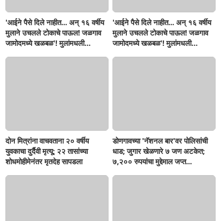
'आईने पैसे दिले नाहीत... अन् १६ वर्षीय
'आईने पैसे दिले नाहीत... अन् १६ वर्षीय
मुलाने उचलले टोकाचे पाऊल! जळगाव
मुलाने उचलले टोकाचे पाऊल! जळगाव
जामोदमध्ये खळबळ'! मुलांमधली
जामोदमध्ये खळबळ'! मुलांमधली
सहनशीलता संपली काय?
सहनशीलता संपली काय?
दोन मित्रांना वाचवताना २० वर्षीय
डोणगावच्या 'नॅशनल बार'वर पोलिसांची
युवकाचा दुर्दैवी मृत्यू; २२ तासांच्या
धाड; जुगार खेळणारे ७ जण अटकेत;
शोधमोहीमेनंतर मृतदेह सापडला
७,२०० रुपयांचा मुद्देमाल जप्त...