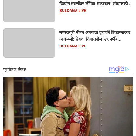
दिव्यांग तरुणीवर लैंगिक अत्याचार; शौचासाठी
गेलेल्या तरुणीचा पाठलाग करून अत्याचाराचा
BULDANA LIVE
आरोप; चिखली पोलिसांकडून आरोपीविरुद्ध
कठोर कारवाई
मध्यरात्री भीषण अपघात! दुचाकी डिव्हायडरवर
आदळली; हिंगणा शिवारातील ५५ वर्षीय
शेतकऱ्याचा जागीच मृत्यू! खांडवी–हिंगणा मार्गावर
BULDANA LIVE
काळाचा घाला; रात्री घरी परतताना घडली
दुर्दैवी घटना