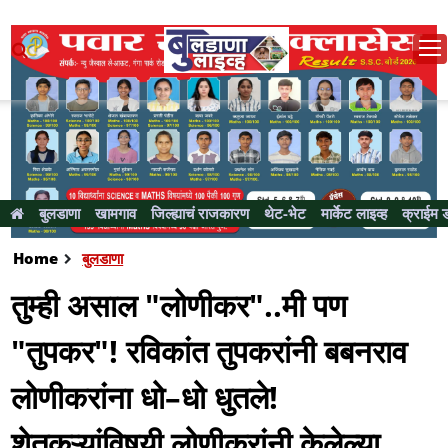
बुलडाणा
खामगाव
जिल्ह्याचं राजकारण
थेट-भेट
मार्केट लाइव्ह
क्राईम 
Home
बुलडाणा
तुम्ही असाल "लोणीकर"..मी पण
"तुपकर"! रविकांत तुपकरांनी बबनराव
लोणीकरांना धो–धो धुतले!
शेतकऱ्यांविषयी लोणीकरांनी केलेल्या