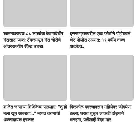
खामगावजवळ ८८ लाखांचा बेकायदेशीर
इन्स्टाग्रामवरील एका फोटोने पोहोचवलं
गॅससाठा जप्त; टँकरमधून गॅस चोरीचे
थेट पोलीस ठाण्यात; १९ वर्षीय तरुण
आंतरराज्यीय रॅकेट उघड!
अटकेत..
शाळेत जाणाऱ्या शिक्षिकेचा पाठलाग; "तुम्ही
किरकोळ कारणावरून महिलेवर जीवघेणा
मला खूप आवडता..." म्हणत तरुणाची
हल्ला; घरात घुसून लाकडी दांड्याने
धक्कादायक हरकत!
मारहाण, पतीलाही बेदम मार