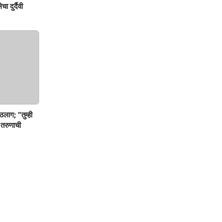
ा दुर्दैवी
ठलाग; "तुम्ही
 तरुणाची