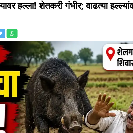
वर हल्ला! शेतकरी गंभीर; वाढत्या हल्ल्यां