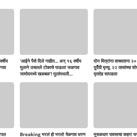
र्षीय
'आईने पैसे दिले नाहीत... अन् १६ वर्षीय
दोन मित्रांना वाचवताना २० 
गाव
मुलाने उचलले टोकाचे पाऊल! जळगाव
दुर्दैवी मृत्यू; २२ तासांच्या 
जामोदमध्ये खळबळ'! मुलांमधली
मृतदेह सापडला
सहनशीलता संपली काय?
रिपल
Breaking भरलं हो भरलं! येळगाव धरण
मुसळधार पावसाचा कहर! घर