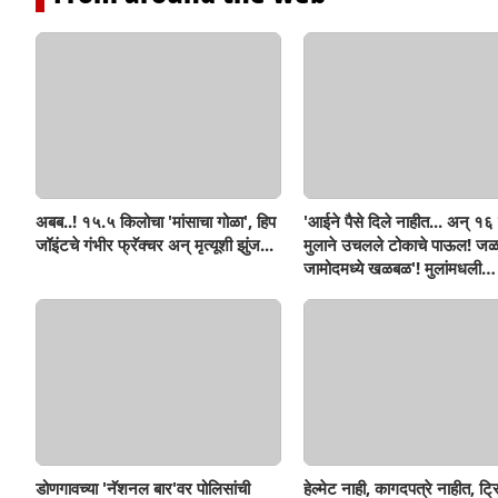
अबब..! १५.५ किलोचा 'मांसाचा गोळा', हिप
'आईने पैसे दिले नाहीत... अन् १६ व
जॉइंटचे गंभीर फ्रॅक्चर अन् मृत्यूशी झुंज...
मुलाने उचलले टोकाचे पाऊल! जळ
जामोदमध्ये खळबळ'! मुलांमधली
सहनशीलता संपली काय?
डोणगावच्या 'नॅशनल बार'वर पोलिसांची
हेल्मेट नाही, कागदपत्रे नाहीत, ट्