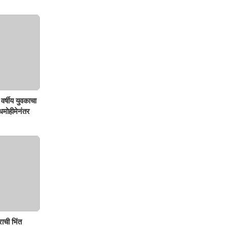
वर्षीय युवकाचा
शोधमोहीमेनंतर
ाची भिंत