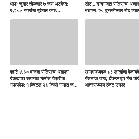
धाड; जुगार खेळणारे ७ जण अटकेत;
सीट... डोणगावात पोलिसांचा अचा
७,२०० रुपयांचा मुद्देमाल जप्त...
धडाका; २० दुचाकीस्वार थेट जाळ्
पहाटे ४.३० वाजता पोलिसांचा धडाका!
खामगावजवळ ८८ लाखांचा बेकायद
देऊळगाव साकर्षात गोमांस विक्रीचा
गॅससाठा जप्त; टँकरमधून गॅस चोर
भंडाफोड; १ क्विंटल २६ किलो गोमांस जप्त,
आंतरराज्यीय रॅकेट उघड!
दोघे गजाआड