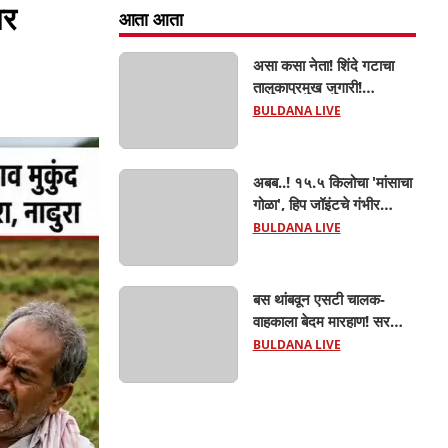
वर
आता आता
असा कसा नेता! शिंदे गटाचा
तालुकाप्रमुख जुगारी!
खामगावात तालुकाप्रमुखांच्या
BULDANA LIVE
जुगार अड्ड्यावर डीवायएसपी
पथकाची धाड.. अंधारात पळून
गेला तालुकाप्रमुख; पण ६
अबब..! १५.५ किलोचा 'मांसाचा
जणांना साडेआठ लाखांच्या
गोळा', हिप जॉइंटचे गंभीर
मुद्देमालासह पकडले.....
फ्रॅक्चर अन् मृत्यूशी झुंज...
BULDANA LIVE
बस थांबवून एसटी चालक-
वाहकाला बेदम मारहाण! सरकारी
कामात अडथळा; प्रवाशांसमोर
BULDANA LIVE
धिंगाणा घालणाऱ्या तिघांविरुद्ध
गुन्हा! 'हॉर्न का वाजवला?' या
क्षुल्लक कारणावरून संतापजनक
प्रकार;