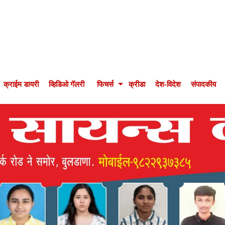
क्राईम डायरी
व्हिडिओ गॅलरी
फिचर्स
क्रीडा
देश-विदेश
संपादकीय