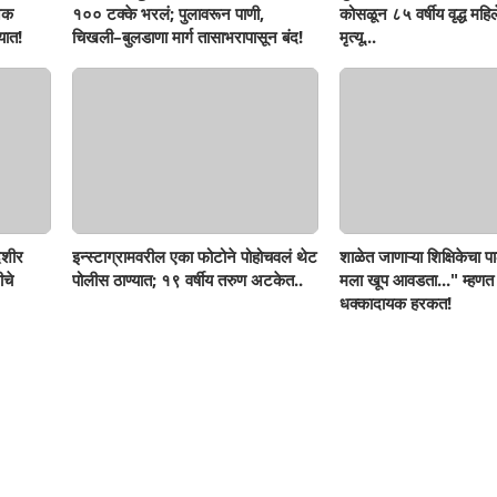
नक
१०० टक्के भरलं; पुलावरून पाणी,
कोसळून ८५ वर्षीय वृद्ध महिलेच
यात!
चिखली–बुलडाणा मार्ग तासाभरापासून बंद!
मृत्यू...
ेशीर
इन्स्टाग्रामवरील एका फोटोने पोहोचवलं थेट
शाळेत जाणाऱ्या शिक्षिकेचा पा
ीचे
पोलीस ठाण्यात; १९ वर्षीय तरुण अटकेत..
मला खूप आवडता..." म्हणत
धक्कादायक हरकत!