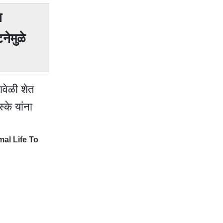
ा
नेमुळे
ावेळी शेत
्के यांना