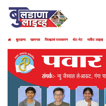
बुलडाणा
खामगाव
जिल्ह्याचं राजकारण
थेट-भेट
मार्केट लाइव्ह