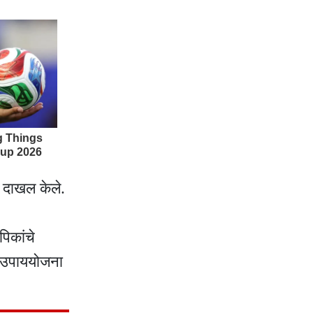
त दाखल केले.
पिकांचे
े उपाययोजना