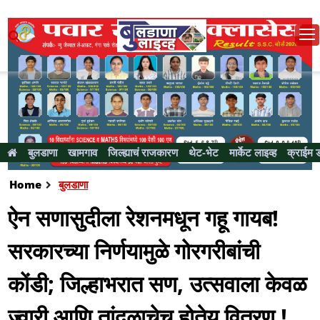
बुलडाणा
खामगाव
जिल्ह्याचं राजकारण
थेट-भेट
मार्केट लाइव्ह
क्राईम 
Home
बुलडाणा
ऐन सणासुदीला रेशनमधून गहू गायब!
सरकारच्या निर्णयामुळे गोरगरीबांची
कोंडी; जिल्हाभरात सण, उत्सवाला केवळ
ज्वारी आणि तांदळाचेच हाेतेय वितरण !