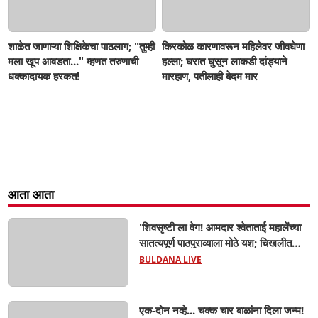
शाळेत जाणाऱ्या शिक्षिकेचा पाठलाग; "तुम्ही
किरकोळ कारणावरून महिलेवर जीवघेणा
मला खूप आवडता..." म्हणत तरुणाची
हल्ला; घरात घुसून लाकडी दांड्याने
धक्कादायक हरकत!
मारहाण, पतीलाही बेदम मार
आता आता
'शिवसृष्टी'ला वेग! आमदार श्वेताताई महालेंच्या
सातत्यपूर्ण पाठपुराव्याला मोठे यश; चिखलीत
साकारणार ६५ कोटींचा भव्य 'छत्रपती शिवाजी
BULDANA LIVE
महाराज हेरिटेज थीम पार्क',
एक-दोन नव्हे... चक्क चार बाळांना दिला जन्म!