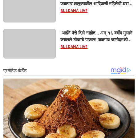
जळगाव तालुक्यातील आदिवासी महिलेची घरातच
प्रसूती; आता झाली ७ लेकरांची माय ! वैद्यकीय
BULDANA LIVE
क्षेत्रही चक्रावले
'आईने पैसे दिले नाहीत... अन् १६ वर्षीय मुलाने
उचलले टोकाचे पाऊल! जळगाव जामोदमध्ये
खळबळ'! मुलांमधली सहनशीलता संपली काय?
BULDANA LIVE