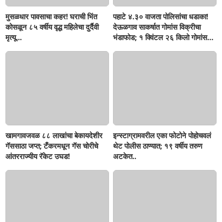
मुसळधार पावसाचा कहर! घराची भिंत
पहाटे ४.३० वाजता पोलिसांचा धडाका!
कोसळून ८५ वर्षीय वृद्ध महिलेचा दुर्दैवी
देऊळगाव साकर्षात गोमांस विक्रीचा
मृत्यू...
भंडाफोड; १ क्विंटल २६ किलो गोमांस
जप्त, दोघे गजाआड
खामगावजवळ ८८ लाखांचा बेकायदेशीर
इन्स्टाग्रामवरील एका फोटोने पोहोचवलं
गॅससाठा जप्त; टँकरमधून गॅस चोरीचे
थेट पोलीस ठाण्यात; १९ वर्षीय तरुण
आंतरराज्यीय रॅकेट उघड!
अटकेत..