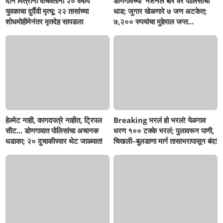
दोन मित्रांना वाचवताना २० वर्षीय
डोणगावच्या 'नॅशनल बार'वर पोलिसांची
युवकाचा दुर्दैवी मृत्यू; २२ तासांच्या
धाड; जुगार खेळणारे ७ जण अटकेत;
शोधमोहीमेनंतर मृतदेह सापडला
७,२०० रुपयांचा मुद्देमाल जप्त...
हेल्मेट नाही, कागदपत्रे नाहीत, ट्रिपल
Breaking भरलं हो भरलं! येळगाव
सीट... डोणगावात पोलिसांचा अचानक
धरण १०० टक्के भरलं; पुलावरून पाणी,
धडाका; २० दुचाकीस्वार थेट जाळ्यात!
चिखली–बुलडाणा मार्ग तासाभरापासून बंद!