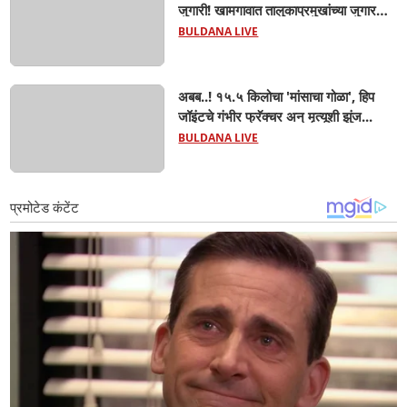
जुगारी! खामगावात तालुकाप्रमुखांच्या जुगार
अड्ड्यावर डीवायएसपी पथकाची धाड.. अंधारात
BULDANA LIVE
पळून गेला तालुकाप्रमुख; पण ६ जणांना
साडेआठ लाखांच्या मुद्देमालासह पकडले.....
अबब..! १५.५ किलोचा 'मांसाचा गोळा', हिप
जॉइंटचे गंभीर फ्रॅक्चर अन् मृत्यूशी झुंज...
BULDANA LIVE