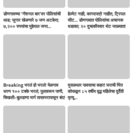
डोणगावच्या 'नॅशनल बार'वर पोलिसांची
हेल्मेट नाही, कागदपत्रे नाहीत, ट्रिपल
धाड; जुगार खेळणारे ७ जण अटकेत;
सीट... डोणगावात पोलिसांचा अचानक
७,२०० रुपयांचा मुद्देमाल जप्त...
धडाका; २० दुचाकीस्वार थेट जाळ्यात!
Breaking भरलं हो भरलं! येळगाव
मुसळधार पावसाचा कहर! घराची भिंत
धरण १०० टक्के भरलं; पुलावरून पाणी,
कोसळून ८५ वर्षीय वृद्ध महिलेचा दुर्दैवी
चिखली–बुलडाणा मार्ग तासाभरापासून बंद!
मृत्यू...