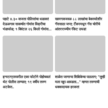
पहाटे ४.३० वाजता पोलिसांचा धडाका!
खामगावजवळ ८८ लाखांचा बेकायदेशीर
देऊळगाव साकर्षात गोमांस विक्रीचा
गॅससाठा जप्त; टँकरमधून गॅस चोरीचे
भंडाफोड; १ क्विंटल २६ किलो गोमांस
आंतरराज्यीय रॅकेट उघड!
जप्त, दोघे गजाआड
इन्स्टाग्रामवरील एका फोटोने पोहोचवलं
शाळेत जाणाऱ्या शिक्षिकेचा पाठलाग; "तुम्ही
थेट पोलीस ठाण्यात; १९ वर्षीय तरुण
मला खूप आवडता..." म्हणत तरुणाची
अटकेत..
धक्कादायक हरकत!