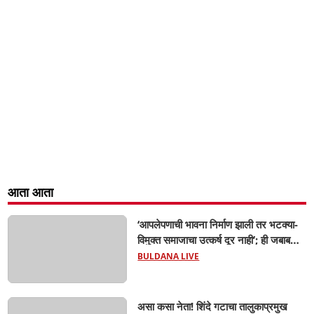
आता आता
‘आपलेपणाची भावना निर्माण झाली तर भटक्या-
विमुक्त समाजाचा उत्कर्ष दूर नाही’; ही जबाबदारी
केवळ सरकारची नाही,आपल्या सर्वांची !
BULDANA LIVE
सरसंघचालक मोहनजी भागवत यांचे प्रतिपादन!
असा कसा नेता! शिंदे गटाचा तालुकाप्रमुख