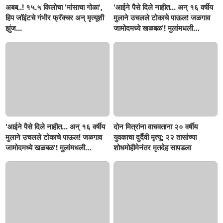
अबब..! १५.५ किलोचा 'मांसाचा गोळा',
'आईने पैसे दिले नाहीत... अन् १६ वर्षीय
हिप जॉइंटचे गंभीर फ्रॅक्चर अन् मृत्यूशी
मुलाने उचलले टोकाचे पाऊल! जळगाव
झुंज...
जामोदमध्ये खळबळ'! मुलांमधली
सहनशीलता संपली काय?
'आईने पैसे दिले नाहीत... अन् १६ वर्षीय
दोन मित्रांना वाचवताना २० वर्षीय
मुलाने उचलले टोकाचे पाऊल! जळगाव
युवकाचा दुर्दैवी मृत्यू; २२ तासांच्या
जामोदमध्ये खळबळ'! मुलांमधली
शोधमोहीमेनंतर मृतदेह सापडला
सहनशीलता संपली काय?