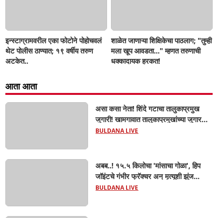
इन्स्टाग्रामवरील एका फोटोने पोहोचवलं
शाळेत जाणाऱ्या शिक्षिकेचा पाठलाग; "तुम्ही
थेट पोलीस ठाण्यात; १९ वर्षीय तरुण
मला खूप आवडता..." म्हणत तरुणाची
अटकेत..
धक्कादायक हरकत!
आता आता
असा कसा नेता! शिंदे गटाचा तालुकाप्रमुख
जुगारी! खामगावात तालुकाप्रमुखांच्या जुगार
अड्ड्यावर डीवायएसपी पथकाची धाड.. अंधारात
BULDANA LIVE
पळून गेला तालुकाप्रमुख; पण ६ जणांना
साडेआठ लाखांच्या मुद्देमालासह पकडले.....
अबब..! १५.५ किलोचा 'मांसाचा गोळा', हिप
जॉइंटचे गंभीर फ्रॅक्चर अन् मृत्यूशी झुंज...
BULDANA LIVE