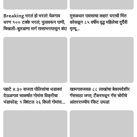
Breaking भरलं हो भरलं! येळगाव
मुसळधार पावसाचा कहर! घराची भिंत
धरण १०० टक्के भरलं; पुलावरून पाणी,
कोसळून ८५ वर्षीय वृद्ध महिलेचा दुर्दैवी
चिखली–बुलडाणा मार्ग तासाभरापासून बंद!
मृत्यू...
पहाटे ४.३० वाजता पोलिसांचा धडाका!
खामगावजवळ ८८ लाखांचा बेकायदेशीर
देऊळगाव साकर्षात गोमांस विक्रीचा
गॅससाठा जप्त; टँकरमधून गॅस चोरीचे
भंडाफोड; १ क्विंटल २६ किलो गोमांस
आंतरराज्यीय रॅकेट उघड!
जप्त, दोघे गजाआड