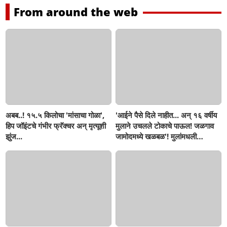
From around the web
अबब..! १५.५ किलोचा 'मांसाचा गोळा',
'आईने पैसे दिले नाहीत... अन् १६ वर्षीय
हिप जॉइंटचे गंभीर फ्रॅक्चर अन् मृत्यूशी
मुलाने उचलले टोकाचे पाऊल! जळगाव
झुंज...
जामोदमध्ये खळबळ'! मुलांमधली
सहनशीलता संपली काय?