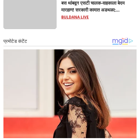
बस थांबवून एसटी चालक-वाहकाला बेदम
मारहाण! सरकारी कामात अडथळा;
प्रवाशांसमोर धिंगाणा घालणाऱ्या तिघांविरुद्ध
BULDANA LIVE
गुन्हा! 'हॉर्न का वाजवला?' या क्षुल्लक
कारणावरून संतापजनक प्रकार;