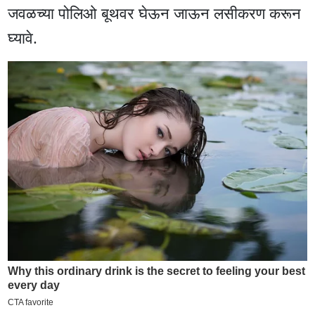
जवळच्या पोलिओ बूथवर घेऊन जाऊन लसीकरण करून
घ्यावे.