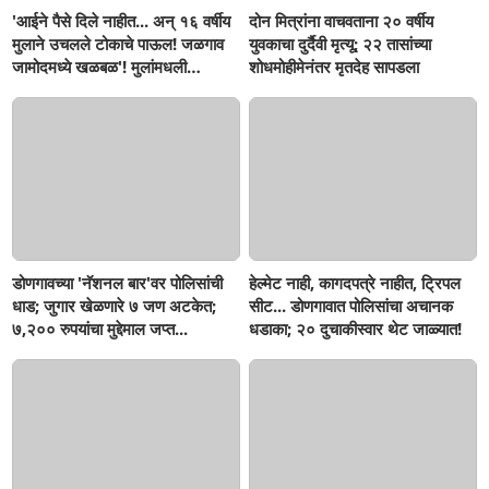
'आईने पैसे दिले नाहीत... अन् १६ वर्षीय
दोन मित्रांना वाचवताना २० वर्षीय
मुलाने उचलले टोकाचे पाऊल! जळगाव
युवकाचा दुर्दैवी मृत्यू; २२ तासांच्या
जामोदमध्ये खळबळ'! मुलांमधली
शोधमोहीमेनंतर मृतदेह सापडला
सहनशीलता संपली काय?
डोणगावच्या 'नॅशनल बार'वर पोलिसांची
हेल्मेट नाही, कागदपत्रे नाहीत, ट्रिपल
धाड; जुगार खेळणारे ७ जण अटकेत;
सीट... डोणगावात पोलिसांचा अचानक
७,२०० रुपयांचा मुद्देमाल जप्त...
धडाका; २० दुचाकीस्वार थेट जाळ्यात!