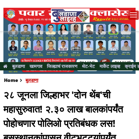
बुलडाणा
खामगाव
जिल्ह्याचं राजकारण
थेट-भेट
मार्केट लाइव्ह
क्राईम 
Home
बुलडाणा
२८ जूनला जिल्हाभर 'दोन थेंब'ची
महासुरुवात! २.३० लाख बालकांपर्यंत
पोहोचणार पोलिओ प्रतिबंधक लस!
बसस्थानकांपासून वीटभट्ट्यांपर्यंत