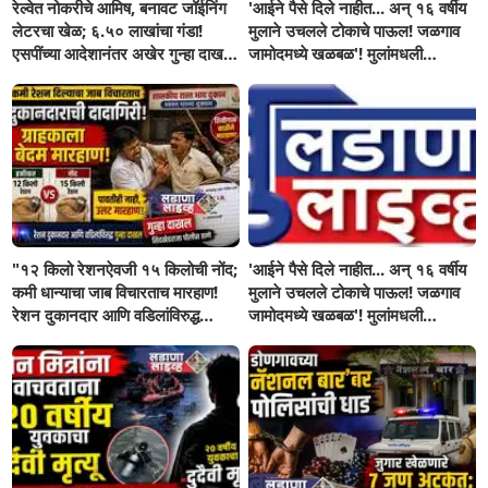
रेल्वेत नोकरीचे आमिष, बनावट जॉईनिंग
'आईने पैसे दिले नाहीत... अन् १६ वर्षीय
लेटरचा खेळ; ६.५० लाखांचा गंडा!
मुलाने उचलले टोकाचे पाऊल! जळगाव
एसपींच्या आदेशानंतर अखेर गुन्हा दाखल;
जामोदमध्ये खळबळ'! मुलांमधली
आसलगावच्या तरुणाची फसवणूक;
सहनशीलता संपली काय?
कल्याणच्या आरोपीवर कारवाई,
"१२ किलो रेशनऐवजी १५ किलोची नोंद;
'आईने पैसे दिले नाहीत... अन् १६ वर्षीय
कमी धान्याचा जाब विचारताच मारहाण!
मुलाने उचलले टोकाचे पाऊल! जळगाव
रेशन दुकानदार आणि वडिलांविरुद्ध
जामोदमध्ये खळबळ'! मुलांमधली
गुन्हा"! सिंदखेडराजा तालुक्यातील
सहनशीलता संपली काय?
नशिराबादची घटना..