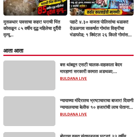
मुसळधार पावसाचा कहर! घराची भिंत
पहाटे ४.३० वाजता पोलिसांचा धडाका!
कोसळून ८५ वर्षीय वृद्ध महिलेचा दुर्दैवी
देऊळगाव साकर्षात गोमांस विक्रीचा
मृत्यू...
भंडाफोड; १ क्विंटल २६ किलो गोमांस
जप्त, दोघे गजाआड
आता आता
बस थांबवून एसटी चालक-वाहकाला बेदम
मारहाण! सरकारी कामात अडथळा;
प्रवाशांसमोर धिंगाणा घालणाऱ्या तिघांविरुद्ध
BULDANA LIVE
गुन्हा! 'हॉर्न का वाजवला?' या क्षुल्लक
कारणावरून संतापजनक प्रकार;
न्यायाच्या मंदिरातच भ्रष्टाचाराचा बाजार! दिवाणी
न्यायालयाचा बेलीफ १० हजारांची लाच घेताना
एसीबीच्या जाळ्यात; मेहकरात खळबळ!
BULDANA LIVE
बोरगाव वसूत संतापजनक घटना! २२ वर्षीय