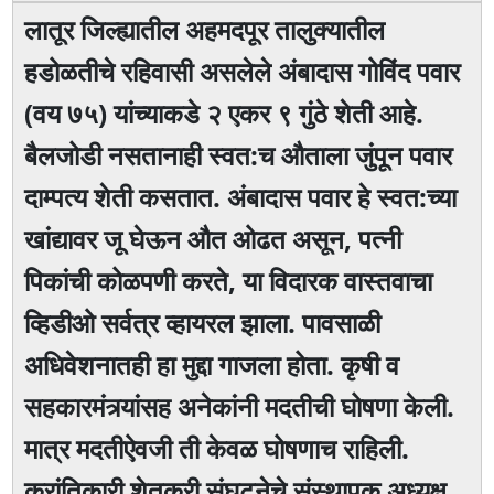
लातूर जिल्ह्यातील अहमदपूर तालुक्यातील
हडोळतीचे रहिवासी असलेले अंबादास गोविंद पवार
(वय ७५) यांच्याकडे २ एकर ९ गुंठे शेती आहे.
बैलजोडी नसतानाही स्वत:च औताला जुंपून पवार
दाम्पत्य शेती कसतात. अंबादास पवार हे स्वत:च्या
खांद्यावर जू घेऊन औत ओढत असून, पत्नी
पिकांची कोळपणी करते, या विदारक वास्तवाचा
व्हिडीओ सर्वत्र व्हायरल झाला. पावसाळी
अधिवेशनातही हा मुद्दा गाजला होता. कृषी व
सहकारमंत्र्यांसह अनेकांनी मदतीची घोषणा केली.
मात्र मदतीऐवजी ती केवळ घोषणाच राहिली.
क्रांतिकारी शेतकरी संघटनेचे संस्थापक अध्यक्ष