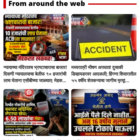
From around the web
न्यायाच्या मंदिरातच भ्रष्टाचाराचा बाजार!
मध्यरात्री भीषण अपघात! दुचाकी
दिवाणी न्यायालयाचा बेलीफ १० हजारांची
डिव्हायडरवर आदळली; हिंगणा शिवारातील
लाच घेताना एसीबीच्या जाळ्यात; मेहकरात
५५ वर्षीय शेतकऱ्याचा जागीच मृत्यू!
खळबळ!
खांडवी–हिंगणा मार्गावर काळाचा घाला;
रात्री घरी परतताना घडली दुर्दैवी घटना