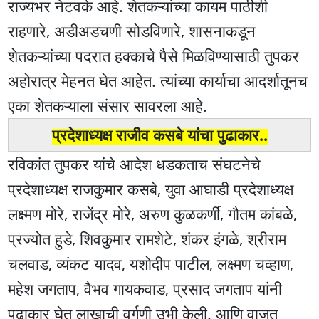
राज्यभर नेटवर्क आहे. शेतकऱ्यांच्या कायम पाठीशी
राहणारे, अडीअडचणी सोडविणारे, शासनाकडून
शेतकऱ्यांच्या पदरात हक्काचे पैसे मिळविण्यासाठी तुपकर
अहोरात्र मेहनत घेत आहेत. त्यांच्या कार्याचा आदर्शातूनच
एका शेतकऱ्याला संसार सावरला आहे.
प्रदेशाध्यक्ष राजीव कसबे यांचा पुढाकार..
रविकांत तुपकर यांचे आदेश धडकताच संघटनेचे
प्रदेशाध्यक्ष राजकुमार कसबे, युवा आघाडी प्रदेशाध्यक्ष
लक्ष्मण मोरे, राजेंद्र मोरे, अरुण कुळकर्णी, गौतम कांबळे,
प्रज्योत हुडे, शिवकुमार रामशेटे, शंकर इंगळे, श्रीराम
चलवाड, व्यंकट यादव, यशोदीप पाटील, लक्ष्मण चव्हाण,
महेश जगताप, वैभव गायकवाड, प्रसाद जगताप यांनी
पुढाकार घेत लाखाची वर्गणी उभी केली. आणि वाजत