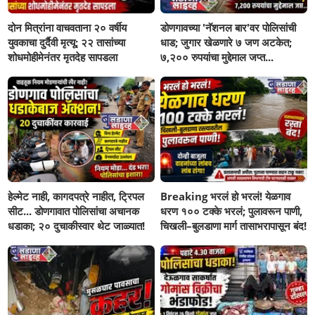
दोन मित्रांना वाचवताना २० वर्षीय
डोणगावच्या 'नॅशनल बार'वर पोलिसांची
युवकाचा दुर्दैवी मृत्यू; २२ तासांच्या
धाड; जुगार खेळणारे ७ जण अटकेत;
शोधमोहीमेनंतर मृतदेह सापडला
७,२०० रुपयांचा मुद्देमाल जप्त...
हेल्मेट नाही, कागदपत्रे नाहीत, ट्रिपल
Breaking भरलं हो भरलं! येळगाव
सीट... डोणगावात पोलिसांचा अचानक
धरण १०० टक्के भरलं; पुलावरून पाणी,
धडाका; २० दुचाकीस्वार थेट जाळ्यात!
चिखली–बुलडाणा मार्ग तासाभरापासून बंद!