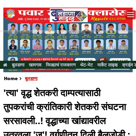
बुलडाणा
खामगाव
जिल्ह्याचं राजकारण
थेट-भेट
मार्केट लाइव्ह
क्राईम 
Home
बुलडाणा
'त्या' वृद्ध शेतकरी दाम्पत्यासाठी
तुपकरांची क्रांतिकारी शेतकरी संघटना
सरसावली..! वृद्धाच्या खांद्यावरील
उतरवला 'जू'! वर्गणीतून दिली बैलजोडी :